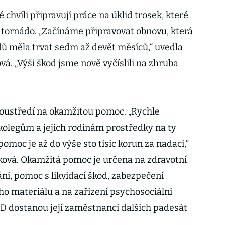
chvíli připravují práce na úklid trosek, které
í tornádo. „Začínáme připravovat obnovu, která
ů měla trvat sedm až devět měsíců,“ uvedla
. „Výši škod jsme nově vyčíslili na zhruba
oustředí na okamžitou pomoc. „Rychle
olegům a jejich rodinám prostředky na ty
pomoc je až do výše sto tisíc korun za nadaci,“
ová. Okamžitá pomoc je určena na zdravotní
í, pomoc s likvidací škod, zabezpečení
o materiálu a na zařízení psychosociální
D dostanou její zaměstnanci dalších padesát