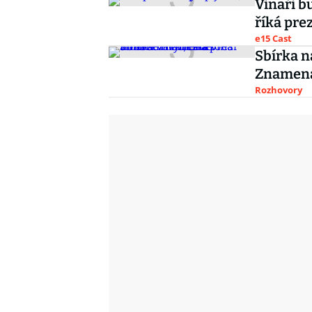
Vinaři b
říká pre
e15 Cast
Sbírka n
Znamená 
Rozhovory