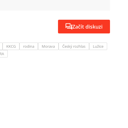
Začít diskuzi
KKCG
rodina
Morava
Český rozhlas
Lužice
RA