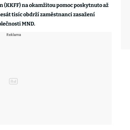
n (KKFF) na okamžitou pomoc poskytnuto až
desát tisíc obdrží zaměstnanci zasažení
olečnosti MND.