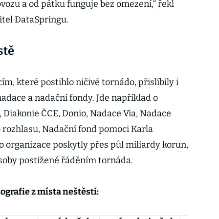
ovozu a od pátku funguje bez omezení,“ řekl
tel DataSpringu.
stě
, které postihlo ničivé tornádo, přislíbily i
nadace a nadační fondy. Jde například o
i, Diakonie ČCE, Donio, Nadace Via, Nadace
 rozhlasu, Nadační fond pomoci Karla
o organizace poskytly přes půl miliardy korun,
 osoby postižené řáděním tornáda.
ografie z místa neštěstí: