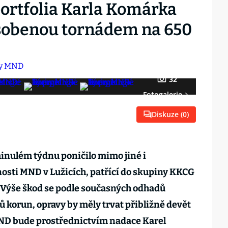
ortfolia Karla Komárka
sobenou tornádem na 650
32
Fotogalerie
Diskuze (
0
)
inulém týdnu poničilo mimo jiné i
osti MND v Lužicích, patřící do skupiny KKCG
 Výše škod se podle současných odhadů
 korun, opravy by měly trvat přibližně devět
D bude prostřednictvím nadace Karel