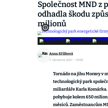
Společnost MND z p
odhadla škodu způ
milionů
Anna Křížková
1. července 2021
·
19:00
Tornádo na jihu Moravy v m
technologický park společn
miliardáře Karla Komárka.
pohybuje kolem 650 milionů
měsíců. Zaměstnancům MN