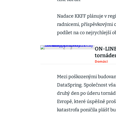
Nadace KKFF plánuje v reg
radnicemi, příspěvkovými o
podílet na co nejrychlejší 
ON-LINE 
tornáde
Domácí
Mezi poškozenými budovami
DataSpring. Společnost vša
druhý den po úderu tornád
Evropě, které úspěšně proš
katastrofa poničila plášť b