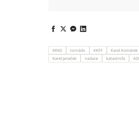
MND
tornádo
KKFF
Karel Komárek
Karel Janeček
nadace
katastrofa
AD