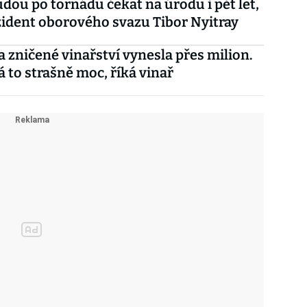
udou po tornádu čekat na úrodu i pět let,
zident oborového svazu Tibor Nyitray
a zničené vinařství vynesla přes milion.
to strašně moc, říká vinař