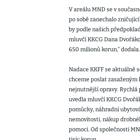
V areálu MND se v současné 
po sobě zanechalo zničujíc
by podle našich předpoklad
mluvčí KKCG Dana Dvořáková
650 milionů korun,“ dodala.
Nadace KKFF se aktuálně s
chceme poslat zasaženým k
nejnutnější opravy. Rychlá 
uvedla mluvčí KKCG Dvořák
pomůcky, náhradní ubytován
nemovitosti, nákup drobnéh
pomoci. Od společnosti MN
tisíc korun.