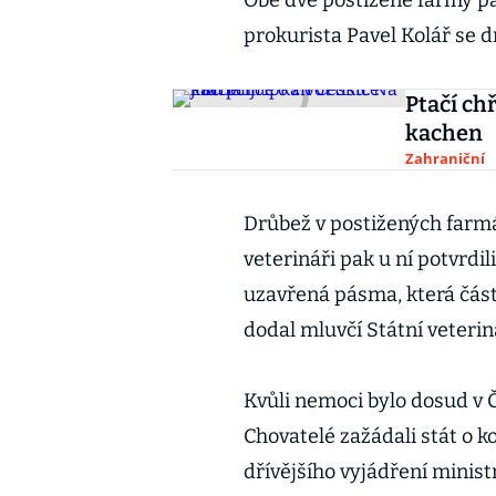
Obě dvě postižené farmy pat
prokurista Pavel Kolář se d
Ptačí chř
kachen
Zahraniční
Drůbež v postižených farmá
veterináři pak u ní potvrdil
uzavřená pásma, která čás
dodal mluvčí Státní veterin
Kvůli nemoci bylo dosud v 
Chovatelé zažádali stát o k
dřívějšího vyjádření minis