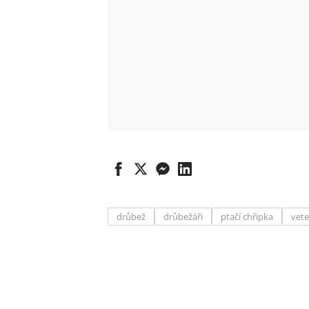
drůbež
drůbežáři
ptačí chřipka
vete