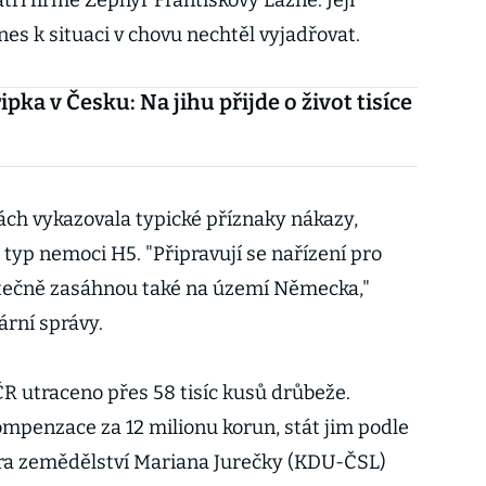
ří firmě Zephyr Františkovy Lázně. Její
nes k situaci v chovu nechtěl vyjadřovat.
ipka v Česku: Na jihu přijde o život tisíce
ch vykazovala typické příznaky nákazy,
i typ nemoci H5. "Připravují se nařízení pro
tečně zasáhnou také na území Německa,"
ární správy.
ČR utraceno přes 58 tisíc kusů drůbeže.
ompenzace za 12 milionu korun, stát jim podle
tra zemědělství Mariana Jurečky (KDU-ČSL)