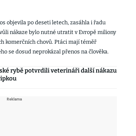
os objevila po deseti letech, zasáhla i řadu
ůli nákaze bylo nutné utratit v Evropě miliony
ch komerčních chovů. Ptáci mají téměř
ého se dosud neprokázal přenos na člověka.
ské rybě potvrdili veterináři další nákazu
řipkou