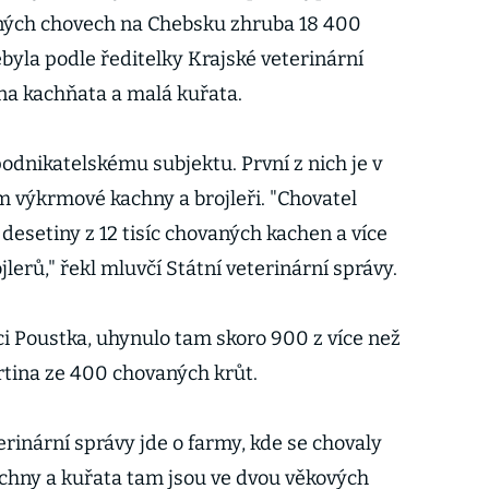
ných chovech na Chebsku zhruba 18 400
byla podle ředitelky Krajské veterinární
na kachňata a malá kuřata.
odnikatelskému subjektu. První z nich je v
m výkrmové kachny a brojleři. "Chovatel
desetiny z 12 tisíc chovaných kachen a více
lerů," řekl mluvčí Státní veterinární správy.
ci Poustka, uhynulo tam skoro 900 z více než
rtina ze 400 chovaných krůt.
erinární správy jde o farmy, kde se chovaly
Kachny a kuřata tam jsou ve dvou věkových