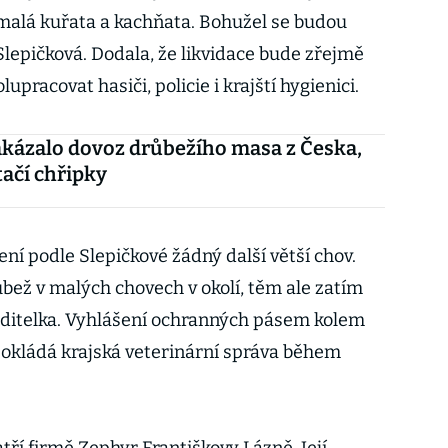
 malá kuřata a kachňata. Bohužel se budou
Slepičková. Dodala, že likvidace bude zřejmě
upracovat hasiči, policie i krajští hygienici.
kázalo dovoz drůbežího masa z Česka,
tačí chřipky
ní podle Slepičkové žádný další větší chov.
bež v malých chovech v okolí, těm ale zatím
ředitelka. Vyhlášení ochranných pásem kolem
okládá krajská veterinární správa během