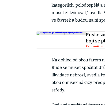
kategoriích, polodospělá a
muset zlikvidovat," uvedla 
ve čtvrtek a budou na ní spol
Rusko za
bojí se p
Zahraniční
Na dohled od obou farem ne
Bude se muset spočítat drů
likvidace nehrozí, uvedla 
obou ohnisek nákazy předp
středy.