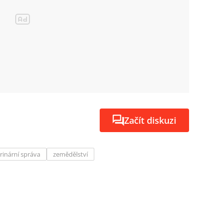
Začít diskuzi
rinární správa
zemědělství