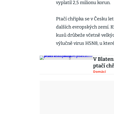
vyplatil 2,5 milionu korun.
Ptačí chřipka se v Česku let
dalších evropských zemí. Kv
kusů drůbeže včetně velký
výlučně virus H5N8, u kter
V Blaten
ptačí ch
Domácí