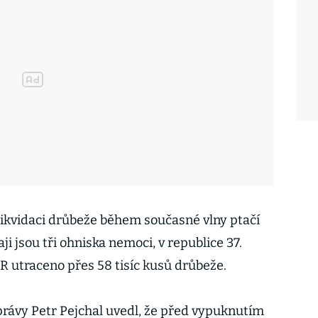
 likvidaci drůbeže během současné vlny ptačí
i jsou tři ohniska nemoci, v republice 37.
R utraceno přes 58 tisíc kusů drůbeže.
správy Petr Pejchal uvedl, že před vypuknutím