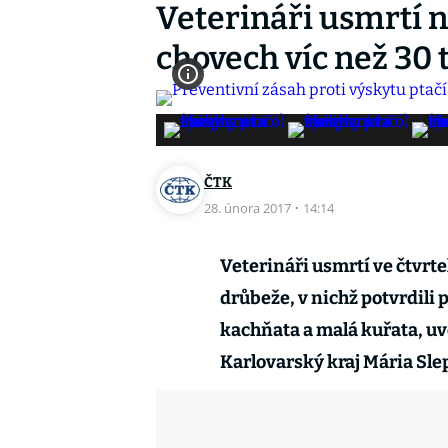
Veterináři usmrtí 
chovech víc než 30 
ČTK
28. února 2017
·
14:14
Veterináři usmrtí ve čtvr
drůbeže, v nichž potvrdili p
kachňata a malá kuřata, uv
Karlovarský kraj Mária Sle