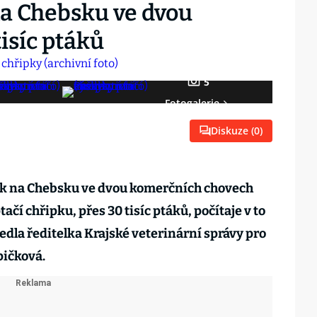
na Chebsku ve dvou
tisíc ptáků
5
Fotogalerie
Diskuze (
0
)
tek na Chebsku ve dvou komerčních chovech
tačí chřipku, přes 30 tisíc ptáků, počítaje v to
edla ředitelka Krajské veterinární správy pro
pičková.