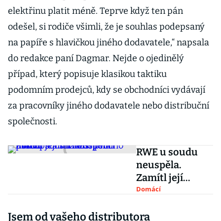
elektřinu platit méně. Teprve když ten pán
odešel, si rodiče všimli, že je souhlas podepsaný
na papíře s hlavičkou jiného dodavatele,“ napsala
do redakce paní Dagmar. Nejde o ojedinělý
případ, který popisuje klasikou taktiku
podomním prodejců, kdy se obchodníci vydávají
za pracovníky jiného dodavatele nebo distribuční
společnosti.
RWE u soudu
neuspěla.
Zamítl její
stížnost proti
Domácí
postupu
Jsem od vašeho distributora
antimonopolníh