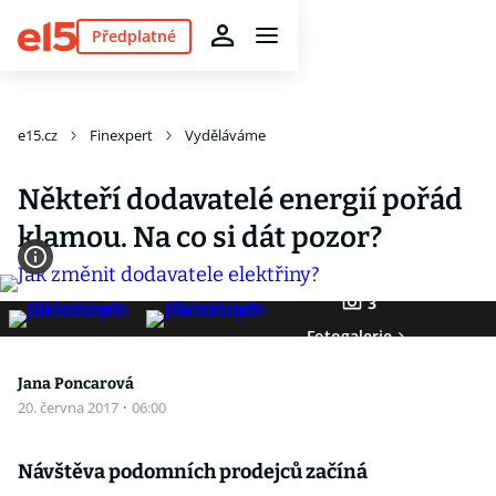
Předplatné
e15.cz
Finexpert
Vyděláváme
Někteří dodavatelé energií pořád
klamou. Na co si dát pozor?
3
Fotogalerie
Jana Poncarová
20. června 2017
·
06:00
Návštěva podomních prodejců začíná