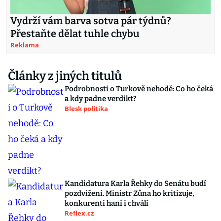
Vydrží vám barva sotva pár týdnů?
Přestaňte dělat tuhle chybu
Reklama
Články z jiných titulů
Podrobnosti o Turkově nehodě: Co ho čeká
a kdy padne verdikt?
Blesk politika
Kandidatura Karla Řehky do Senátu budí
pozdvižení. Ministr Zůna ho kritizuje,
konkurenti haní i chválí
Reflex.cz