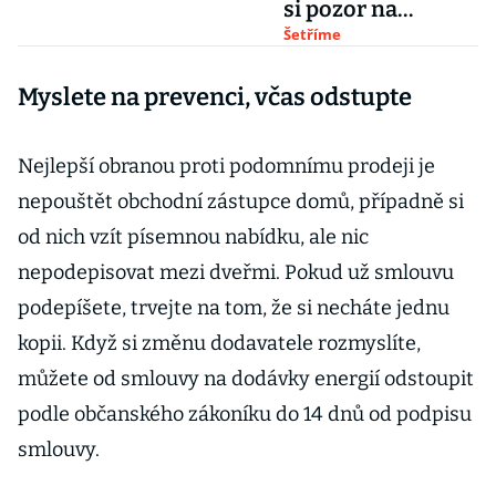
si pozor na
smlouvu, fixaci i
Šetříme
černý odběr
Myslete na prevenci, včas odstupte
Nejlepší obranou proti podomnímu prodeji je
nepouštět obchodní zástupce domů, případně si
od nich vzít písemnou nabídku, ale nic
nepodepisovat mezi dveřmi. Pokud už smlouvu
podepíšete, trvejte na tom, že si necháte jednu
kopii. Když si změnu dodavatele rozmyslíte,
můžete od smlouvy na dodávky energií odstoupit
podle občanského zákoníku do 14 dnů od podpisu
smlouvy.