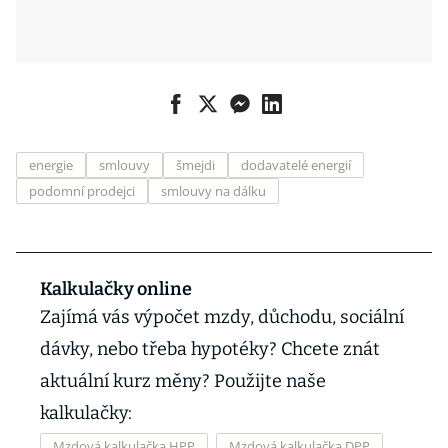
energie
smlouvy
šmejdi
dodavatelé energií
podomní prodejci
smlouvy na dálku
Kalkulačky online
Zajímá vás výpočet mzdy, důchodu, sociální
dávky, nebo třeba hypotéky? Chcete znát
aktuální kurz měny? Použijte naše
kalkulačky:
Mzdová kalkulačka HPP
Mzdová kalkulačka DPP