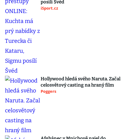
posílí Švéd
iSport.cz
Hollywood hledá svého Naruta. Začal
celosvětový casting na hraný film
Poggers
Afghánec v Mnichově najel do