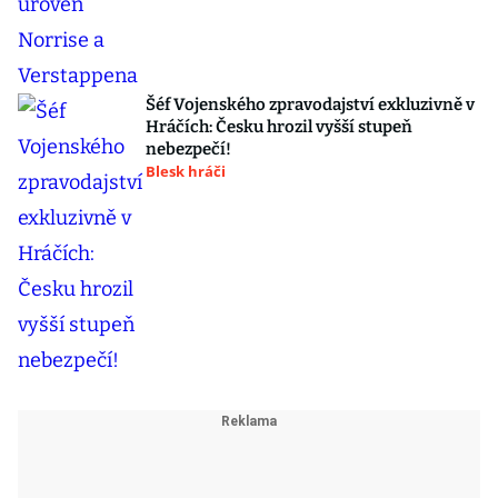
Šéf Vojenského zpravodajství exkluzivně v
Hráčích: Česku hrozil vyšší stupeň
nebezpečí!
Blesk hráči