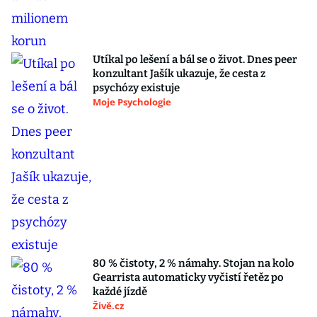
Utíkal po lešení a bál se o život. Dnes peer
konzultant Jašík ukazuje, že cesta z
psychózy existuje
Moje Psychologie
80 % čistoty, 2 % námahy. Stojan na kolo
Gearrista automaticky vyčistí řetěz po
každé jízdě
Živě.cz