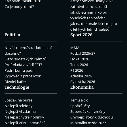
Kalendář úplňků 2026
Astronomické úkazy 2026:
Co je bodycount?
zatmění slunce a další
Jak obléci miminko při
vysokých teplotách?
Jak na dokonalé letní mojito
6 lehkých letních salátů
Politika
Sport 2026
Nová superdávka: kdo na ní
MMA
dosáhne?
Fotbal 2026/27
Sjezd sudetských Němců
Hokej 2026
Proč vláda zavádí EET?
Tenis 2026
Padni komu padni
F1 2026
Výpověď z práce vzor
Atletika 2026
Divoký kačer
Cyklistika 2026
Technologie
Ekonomika
SpaceX na burze
Temu a clo
Nejlepší telefony
Spořicí účty
Nejlepší AI zdarma
Superdávka – změny
Nejlepší chytré hodinky
Chybějící roky k důchodu
Nejlepší VPN – srovnání
Minimální mzda 2027