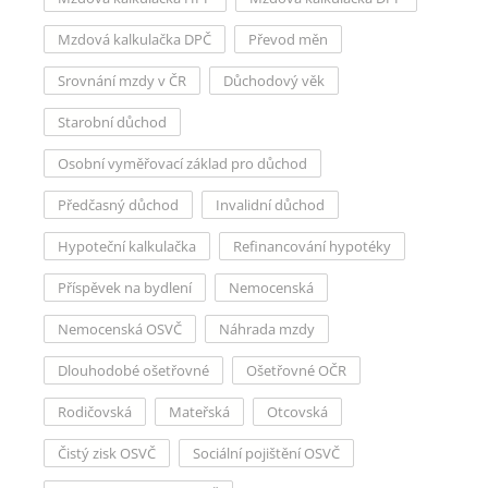
Mzdová kalkulačka DPČ
Převod měn
Srovnání mzdy v ČR
Důchodový věk
Starobní důchod
Osobní vyměřovací základ pro důchod
Předčasný důchod
Invalidní důchod
Hypoteční kalkulačka
Refinancování hypotéky
Příspěvek na bydlení
Nemocenská
Nemocenská OSVČ
Náhrada mzdy
Dlouhodobé ošetřovné
Ošetřovné OČR
Rodičovská
Mateřská
Otcovská
Čistý zisk OSVČ
Sociální pojištění OSVČ