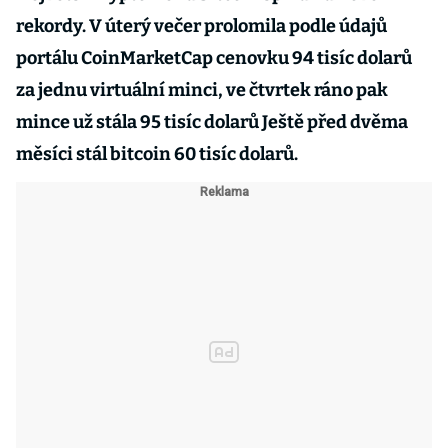
rekordy. V úterý večer prolomila podle údajů
portálu CoinMarketCap cenovku 94 tisíc dolarů
za jednu virtuální minci, ve čtvrtek ráno pak
mince už stála 95 tisíc dolarů Ještě před dvěma
měsíci stál bitcoin 60 tisíc dolarů.