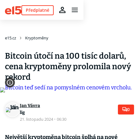
Předplatné
e15.cz
Kryptoměny
Bitcoin útočí na 100 tisíc dolarů,
cena kryptoměny prolomila nový
rekord
Jan Vávra
0
lig
21. listopadu 2024
·
06:30
Největší kryptoměna bitcoin šplhá na nové