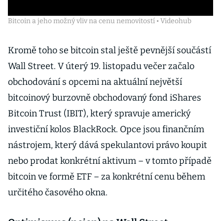
Bitcoin a jeho možný vliv na cenu nemovitostí • Videohub
Kromě toho se bitcoin stal ještě pevnější součástí
Wall Street. V úterý 19. listopadu večer začalo
obchodování s opcemi na aktuální největší
bitcoinový burzovně obchodovaný fond iShares
Bitcoin Trust (IBIT), který spravuje americký
investiční kolos BlackRock. Opce jsou finančním
nástrojem, který dává spekulantovi právo koupit
nebo prodat konkrétní aktivum – v tomto případě
bitcoin ve formě ETF – za konkrétní cenu během
určitého časového okna.