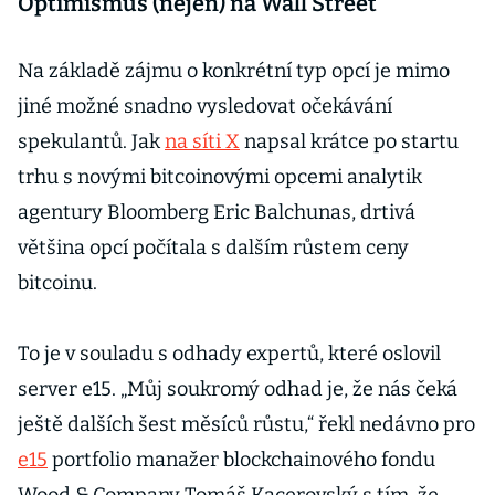
Optimismus (nejen) na Wall Street
Na základě zájmu o konkrétní typ opcí je mimo
jiné možné snadno vysledovat očekávání
spekulantů. Jak
na síti X
napsal krátce po startu
trhu s novými bitcoinovými opcemi analytik
agentury Bloomberg Eric Balchunas, drtivá
většina opcí počítala s dalším růstem ceny
bitcoinu.
To je v souladu s odhady expertů, které oslovil
server e15. „Můj soukromý odhad je, že nás čeká
ještě dalších šest měsíců růstu,“ řekl nedávno pro
e15
portfolio manažer blockchainového fondu