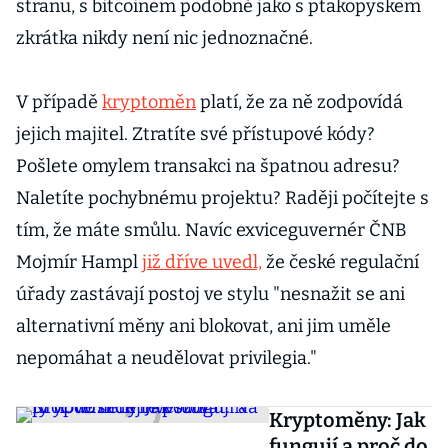
stranu, s bitcoinem podobně jako s ptakopyskem
zkrátka nikdy není nic jednoznačné.
V případě
kryptoměn
platí, že za ně zodpovídá
jejich majitel. Ztratíte své přístupové kódy?
Pošlete omylem transakci na špatnou adresu?
Naletíte pochybnému projektu? Raději počítejte s
tím, že máte smůlu. Navíc exviceguvernér ČNB
Mojmír Hampl
již dříve uvedl,
že české regulační
úřady zastávají postoj ve stylu "nesnažit se ani
alternativní měny ani blokovat, ani jim uměle
nepomáhat a neudělovat privilegia."
Kryptoměny: Jak
fungují a proč do