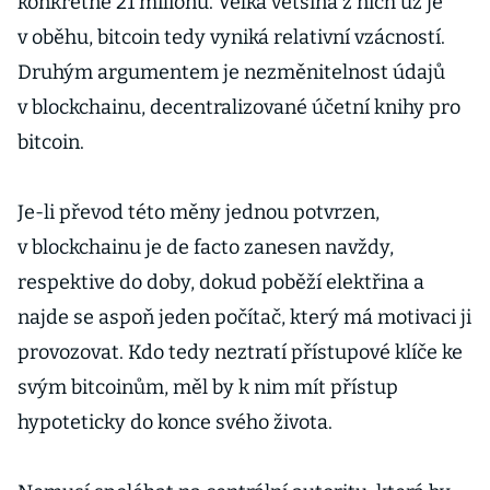
konkrétně 21 milionů. Velká většina z nich už je
v oběhu, bitcoin tedy vyniká relativní vzácností.
Druhým argumentem je nezměnitelnost údajů
v blockchainu, decentralizované účetní knihy pro
bitcoin.
Je-li převod této měny jednou potvrzen,
v blockchainu je de facto zanesen navždy,
respektive do doby, dokud poběží elektřina a
najde se aspoň jeden počítač, který má motivaci ji
provozovat. Kdo tedy neztratí přístupové klíče ke
svým bitcoinům, měl by k nim mít přístup
hypoteticky do konce svého života.