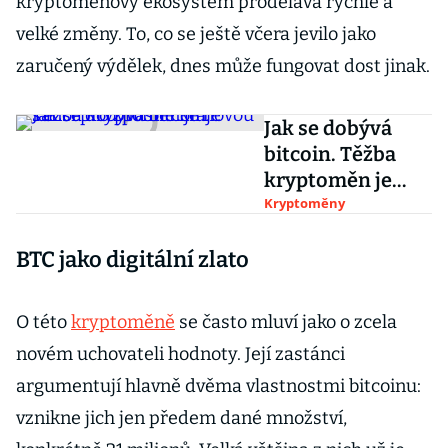
kryptoměnový ekosystém prodělává rychlé a
velké změny. To, co se ještě včera jevilo jako
zaručený výdělek, dnes může fungovat dost jinak.
Jak se dobývá
bitcoin. Těžba
kryptoměn je
novou šancí pro
Kryptoměny
zpustlé kraje
BTC jako digitální zlato
O této
kryptoměně
se často mluví jako o zcela
novém uchovateli hodnoty. Její zastánci
argumentují hlavně dvěma vlastnostmi bitcoinu:
vznikne jich jen předem dané množství,