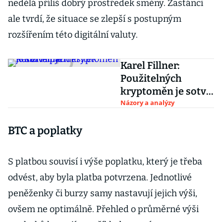
nedělá příliš dobrý prostředek směny. Zastánci
ale tvrdí, že situace se zlepší s postupným
rozšířením této digitální valuty.
Karel Fillner:
Použitelných
kryptoměn je sotva
pár desítek
Názory a analýzy
BTC a poplatky
S platbou souvisí i výše poplatku, který je třeba
odvést, aby byla platba potvrzena. Jednotlivé
peněženky či burzy samy nastavují jejich výši,
ovšem ne optimálně. Přehled o průměrné výši