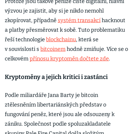
nastalo. Jak
Protože jsou takové peníze čistě digitální, hlavní
reaguje cena?
výzvou je zajistit, aby si je nikdo nemohl
zkopírovat, případně
systém transakcí
hacknout
a platby přesměrovat k sobě. Tuto problematiku
řeší technologie
blockchainu
, která se
v souvislosti s
bitcoinem
hodně zmiňuje. Více se o
celkovém
přínosu kryptoměn dočtete zde
.
Kryptoměny a jejich kritici i zastánci
Podle miliardáře Jana Barty je bitcoin
ztělesněním libertariánských představ o
fungování peněz, které jsou ale odsouzeny k
zániku. Společnost podle spoluzakladatele
skupiny Pale Fire Capital došla složitým