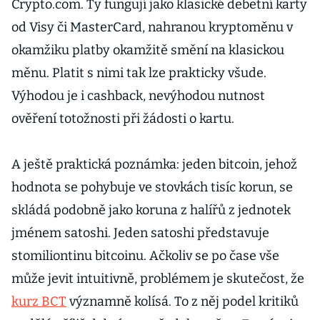
Crypto.com. Ty fungují jako klasické debetní karty
od Visy či MasterCard, nahranou kryptoměnu v
okamžiku platby okamžitě smění na klasickou
měnu. Platit s nimi tak lze prakticky všude.
Výhodou je i cashback, nevýhodou nutnost
ověření totožnosti při žádosti o kartu.
A ještě praktická poznámka: jeden bitcoin, jehož
hodnota se pohybuje ve stovkách tisíc korun, se
skládá podobně jako koruna z halířů z jednotek
jménem satoshi. Jeden satoshi představuje
stomiliontinu bitcoinu. Ačkoliv se po čase vše
může jevit intuitivně, problémem je skutečost, že
kurz BCT
významně kolísá. To z něj podel kritiků