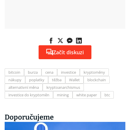
Začít diskuzi
bitcoin
burza
cena
investice
kryptoměny
nákupy
poplatky
těžba
Wallet
blockchain
alternativní měna
kryptoanarchismus
investice do kryptoměn
mining
white paper
btc
Doporučujeme