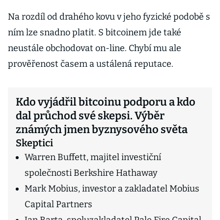
krypta. S
Lukačovičem
Na rozdíl od drahého kovu v jeho fyzické podobě s
zvěstuje
ním lze snadno platit. S bitcoinem jde také
selhání
neustále obchodovat on-line. Chybí mu ale
bitcoinu
prověřenost časem a ustálená reputace.
Kdo vyjádřil bitcoinu podporu a kdo
dal průchod své skepsi. Výběr
známých jmen byznysového světa
Skeptici
Warren Buffett, majitel investiční
společnosti Berkshire Hathaway
Mark Mobius, investor a zakladatel Mobius
Capital Partners