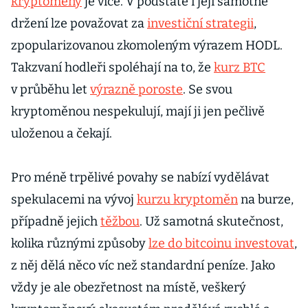
kryptoměny
je více. V podstatě i její samotné
držení lze považovat za
investiční strategii
,
zpopularizovanou zkomoleným výrazem HODL.
Takzvaní hodleři spoléhají na to, že
kurz BTC
v průběhu let
výrazně poroste
. Se svou
kryptoměnou nespekulují, mají ji jen pečlivě
uloženou a čekají.
Pro méně trpělivé povahy se nabízí vydělávat
spekulacemi na vývoj
kurzu kryptoměn
na burze,
případně jejich
těžbou
. Už samotná skutečnost,
kolika různými způsoby
lze do bitcoinu investovat
,
z něj dělá něco víc než standardní peníze. Jako
vždy je ale obezřetnost na místě, veškerý