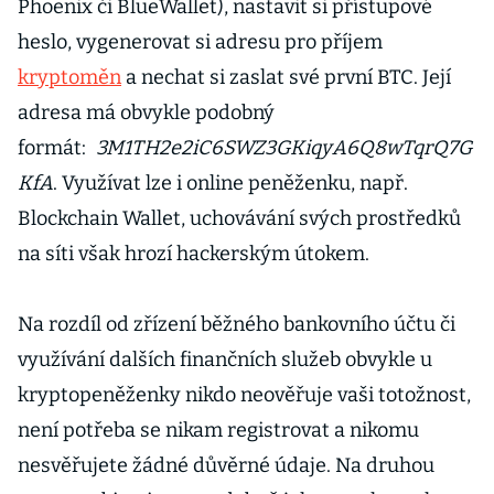
Phoenix či BlueWallet), nastavit si přístupové
heslo, vygenerovat si adresu pro příjem
kryptoměn
a nechat si zaslat své první BTC. Její
adresa má obvykle podobný
formát:
3M1TH2e2iC6SWZ3GKiqyA6Q8wTqrQ7G
KfA
. Využívat lze i online peněženku, např.
Blockchain Wallet, uchovávání svých prostředků
na síti však hrozí hackerským útokem.
Na rozdíl od zřízení běžného bankovního účtu či
využívání dalších finančních služeb obvykle u
kryptopeněženky nikdo neověřuje vaši totožnost,
není potřeba se nikam registrovat a nikomu
nesvěřujete žádné důvěrné údaje. Na druhou