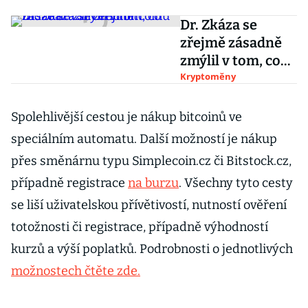
Dr. Zkáza se
zřejmě zásadně
zmýlil v tom, co
může srazit cenu
Kryptoměny
bitcoinu
Spolehlivější cestou je nákup bitcoinů ve
speciálním automatu. Další možností je nákup
přes směnárnu typu Simplecoin.cz či Bitstock.cz,
případně registrace
na burzu
. Všechny tyto cesty
se liší uživatelskou přívětivostí, nutností ověření
totožnosti či registrace, případně výhodností
kurzů a výší poplatků. Podrobnosti o jednotlivých
možnostech čtěte zde.