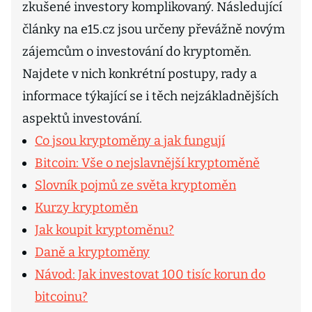
zkušené investory komplikovaný. Následující
články na e15.cz jsou určeny převážně novým
zájemcům o investování do kryptoměn.
Najdete v nich konkrétní postupy, rady a
informace týkající se i těch nejzákladnějších
aspektů investování.
Co jsou kryptoměny a jak fungují
Bitcoin: Vše o nejslavnější kryptoměně
Slovník pojmů ze světa kryptoměn
Kurzy kryptoměn
Jak koupit kryptoměnu?
Daně a kryptoměny
Návod: Jak investovat 100 tisíc korun do
bitcoinu?