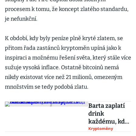
procesem k tomu, že koncept zlatého standardu,
je nefunkční.
K období, kdy byly peníze plně kryté zlatem, se
přitom řada zastánců kryptoměn upíná jako k
inspiraci a možnému řešení světa, který stále více
sužuje vysoká inflace. Ostatně bitcoinů nemá
nikdy existovat více než 21 milionů, omezeným
množstvím se tedy podobá zlatu.
Barta zaplatí
drink
každému, kdo
se včas zbavil
Kryptoměny