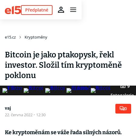
Předplatné
e15.cz
Kryptoměny
Bitcoin je jako ptakopysk, řekl
investor. Složil tím kryptoměně
poklonu
9
Fotogalerie
vaj
0
22. června 2022
·
12:30
Ke kryptoměnám se váže řada silných názorů.