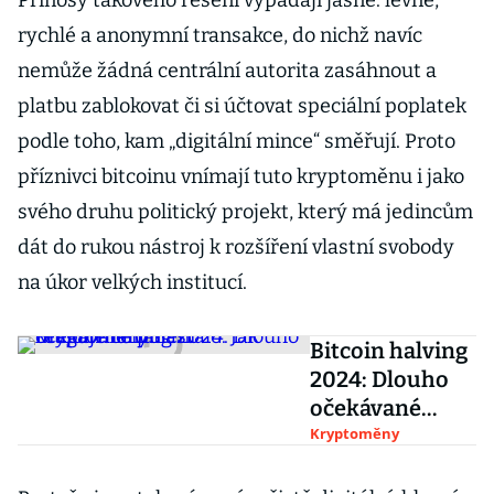
Přínosy takového řešení vypadají jasně: levné,
rychlé a anonymní transakce, do nichž navíc
nemůže žádná centrální autorita zasáhnout a
platbu zablokovat či si účtovat speciální poplatek
podle toho, kam „digitální mince“ směřují. Proto
příznivci bitcoinu vnímají tuto kryptoměnu i jako
svého druhu politický projekt, který má jedincům
dát do rukou nástroj k rozšíření vlastní svobody
na úkor velkých institucí.
Bitcoin halving
2024: Dlouho
očekávané
půlení
Kryptoměny
kryptoměny