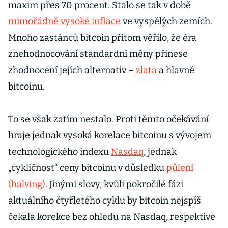
maxim přes 70 procent. Stalo se tak v době
mimořádně vysoké inflace
ve vyspělých zemích.
Mnoho zastánců bitcoin přitom věřilo, že éra
znehodnocování standardní měny přinese
zhodnocení jejích alternativ –
zlata
a hlavně
bitcoinu.
To se však zatím nestalo. Proti těmto očekávání
hraje jednak vysoká korelace bitcoinu s vývojem
technologického indexu
Nasdaq
, jednak
„cykličnost“ ceny bitcoinu v důsledku
půlení
(halving)
. Jinými slovy, kvůli pokročilé fázi
aktuálního čtyřletého cyklu by bitcoin nejspíš
čekala korekce bez ohledu na Nasdaq, respektive