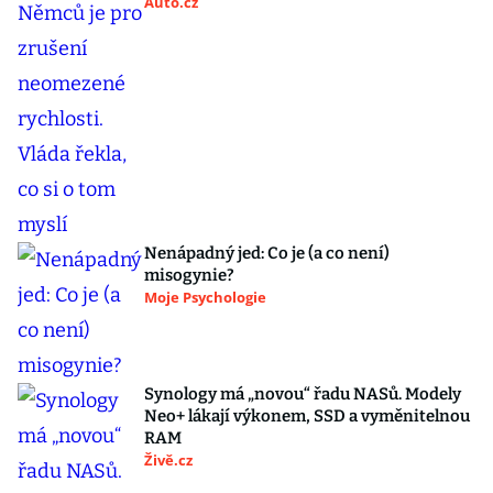
Auto.cz
Nenápadný jed: Co je (a co není)
misogynie?
Moje Psychologie
Synology má „novou“ řadu NASů. Modely
Neo+ lákají výkonem, SSD a vyměnitelnou
RAM
Živě.cz