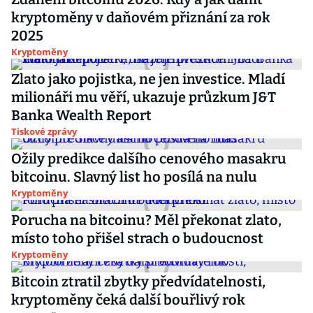
kryptoměny v daňovém přiznání za rok
2025
Kryptoměny
Zlato jako pojistka, ne jen investice. Mladí
milionáři mu věří, ukazuje průzkum J&T
Banka Wealth Report
Tiskové zprávy
Ožily predikce dalšího cenového masakru
bitcoinu. Slavný list ho posílá na nulu
Kryptoměny
Porucha na bitcoinu? Měl překonat zlato,
místo toho přišel strach o budoucnost
Kryptoměny
Bitcoin ztratil zbytky předvídatelnosti,
kryptoměny čeká další bouřlivý rok