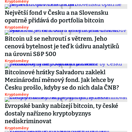
Kryptoměny
Největší fond v Česku a na Slovensku
opatrně přidává do portfolia bitcoin
Kryptoměny
Bitcoin už se nehroutí s větrem. Jeho
cenová bytelnost je teď k údivu analytiků
na úrovni S&P 500
Kryptoměny
Bitcoinové hrátky Salvadoru zaklekl
Mezinárodní měnový fond. Jak lehce by
Česku prošlo, kdyby se do nich dala ČNB?
Kryptoměny
Evropské banky nabízejí bitcoin, ty české
dostaly nařízeno kryptobyznys
nediskriminovat
Kryptoměny