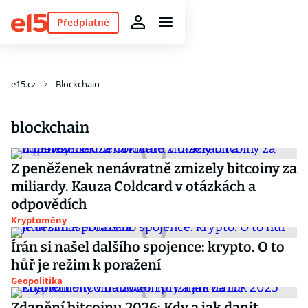
Předplatné
e15.cz
Blockchain
blockchain
Z peněženek nenávratně zmizely bitcoiny za
miliardy. Kauza Coldcard v otázkách a
odpovědích
Kryptoměny
Írán si našel dalšího spojence: krypto. O to
hůř je režim k poražení
Geopolitika
Zdanění bitcoinu 2026: Kdy a jak danit