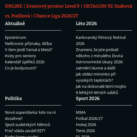
ONLINE
Eventový prostor Level 9
OKTAGON 92: Szabová
vs. Pudilová
Chance Liga 2026/27
Aktuálně
Léto 2026
Epicentrum
Karlovarský filmový festival
Neštovice: příznaky, léčba
2026
V čem jezdí Yamal a Mesii?
Znamení, že jste potkali
Kvízy pro seniory
někoho z minulého života
Kalendář úplňků 2026
Astronomické úkazy 2026:
Co je bodycount?
zatmění slunce a další
Jak obléci miminko při
vysokých teplotách?
Jak na dokonalé letní mojito
6 lehkých letních salátů
Politika
Sport 2026
Nová superdávka: kdo na ní
MMA
dosáhne?
Fotbal 2026/27
Sjezd sudetských Němců
Hokej 2026
Proč vláda zavádí EET?
Tenis 2026
Padni komu padni
F1 2026