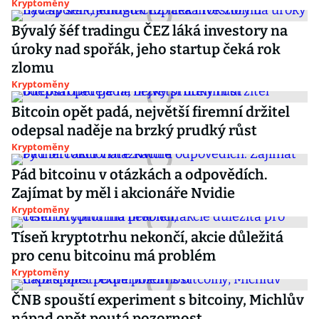
Kryptoměny
Bývalý šéf tradingu ČEZ láká investory na
úroky nad spořák, jeho startup čeká rok
zlomu
Kryptoměny
Bitcoin opět padá, největší firemní držitel
odepsal naděje na brzký prudký růst
Kryptoměny
Pád bitcoinu v otázkách a odpovědích.
Zajímat by měl i akcionáře Nvidie
Kryptoměny
Tíseň kryptotrhu nekončí, akcie důležitá
pro cenu bitcoinu má problém
Kryptoměny
ČNB spouští experiment s bitcoiny, Michlův
nápad opět poutá pozornost