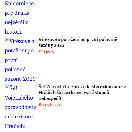
Vítězové a poražení po první polovině
sezóny 2026
F1 Sport
Šéf Vojenského zpravodajství exkluzivně v
Hráčích: Česku hrozil vyšší stupeň
nebezpečí!
Blesk hráči