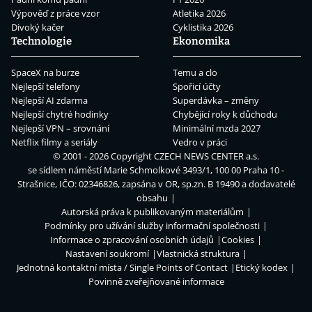
Výpověď z práce vzor
Atletika 2026
Divoký kačer
Cyklistika 2026
Technologie
Ekonomika
SpaceX na burze
Temu a clo
Nejlepší telefony
Spořicí účty
Nejlepší AI zdarma
Superdávka – změny
Nejlepší chytré hodinky
Chybějící roky k důchodu
Nejlepší VPN – srovnání
Minimální mzda 2027
Netflix filmy a seriály
Vedro v práci
© 2001 - 2026 Copyright
CZECH NEWS CENTER a.s.
se sídlem náměstí Marie Schmolkové 3493/1, 100 00 Praha 10 -
Strašnice, IČO: 02346826, zapsána v OR, sp.zn. B 19490 a dodavatelé
obsahu
Autorská práva k publikovaným materiálům
Podmínky pro užívání služby informační společnosti
Informace o zpracování osobních údajů
Cookies
Nastavení soukromí
Vlastnická struktura
Jednotná kontaktní místa / Single Points of Contact
Etický kodex
Povinně zveřejňované informace