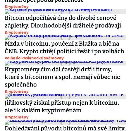
Kryptoměny
Bitcoin odpočítává dny do divoké cenové
zápletky. Dlouhodobější držitelé prodávají
Kryptoměny
Mzda v bitcoinu, poučení z Blažka a bič na
ČNB. Krypto chtějí politici řešit i po volbách
Volby do Poslanecké sněmovny
Kryptoměny čím dál častěji drží i firmy,
které s bitcoinem a spol. nemají vůbec nic
společného
Kryptoměny
Jiřikovský získal přístup nejen k bitcoinu,
ale i k dalším kryptoměnám
Kryptoměny
Dohledávání původu bitcoinů má své limity,