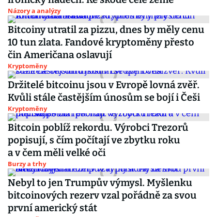
Názory a analýzy
Bitcoiny utratil za pizzu, dnes by měly cenu
10 tun zlata. Fandové kryptoměny přesto
čin Američana oslavují
Kryptoměny
Držitelé bitcoinu jsou v Evropě lovná zvěř.
Kvůli stále častějším únosům se bojí i Češi
Kryptoměny
Bitcoin poblíž rekordu. Výrobci Trezorů
popisují, s čím počítají ve zbytku roku
a v čem měli velké oči
Burzy a trhy
Nebyl to jen Trumpův výmysl. Myšlenku
bitcoinových rezerv vzal pořádně za svou
první americký stát