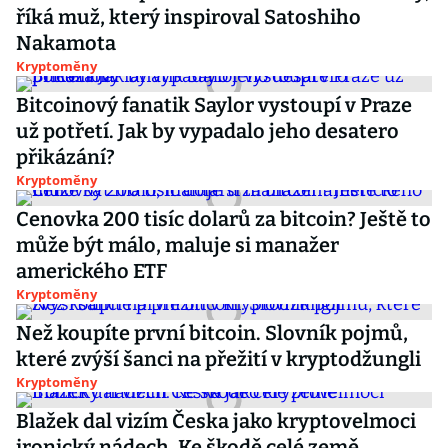
říká muž, který inspiroval Satoshiho
Nakamota
Kryptoměny
Bitcoinový fanatik Saylor vystoupí v Praze
už potřetí. Jak by vypadalo jeho desatero
přikázání?
Kryptoměny
Cenovka 200 tisíc dolarů za bitcoin? Ještě to
může být málo, maluje si manažer
amerického ETF
Kryptoměny
Než koupíte první bitcoin. Slovník pojmů,
které zvýší šanci na přežití v kryptodžungli
Kryptoměny
Blažek dal vizím Česka jako kryptovelmoci
ironický nádech. Ke škodě celé země