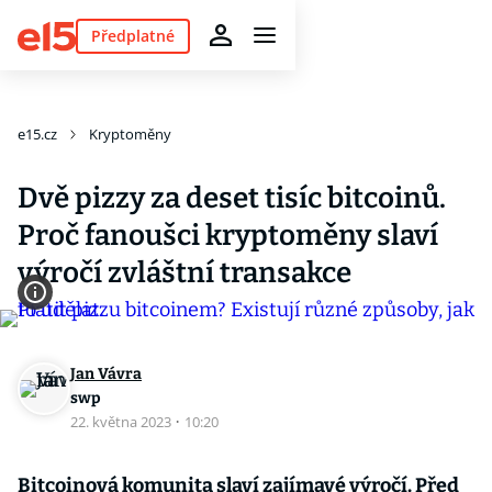
Předplatné
e15.cz
Kryptoměny
Dvě pizzy za deset tisíc bitcoinů.
Proč fanoušci kryptoměny slaví
výročí zvláštní transakce
Jan Vávra
swp
22. května 2023
·
10:20
Bitcoinová komunita slaví zajímavé výročí. Před