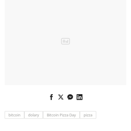
drhne
bitcoin
dolary
Bitcoin Pizza Day
pizza