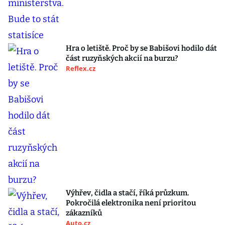
Hra o letiště. Proč by se Babišovi hodilo dát
část ruzyňských akcií na burzu?
Reflex.cz
Výhřev, čidla a stačí, říká průzkum.
Pokročilá elektronika není prioritou
zákazníků
Auto.cz