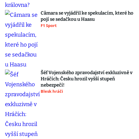
Câmara se vyjádřil ke spekulacím, které ho
pojí se sedačkou u Haasu
F1 Sport
Šéf Vojenského zpravodajství exkluzivně v
Hráčích: Česku hrozil vyšší stupeň
nebezpečí!
Blesk hráči