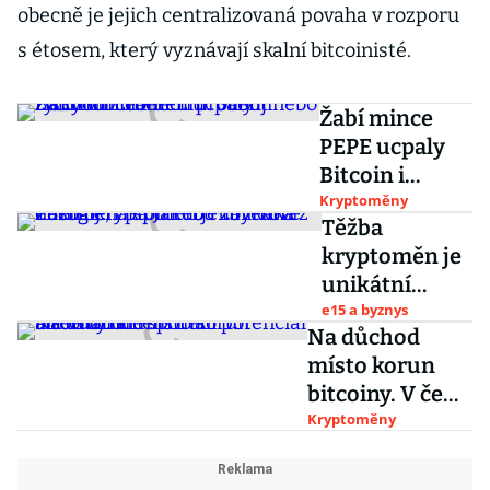
obecně je jejich centralizovaná povaha v rozporu
s étosem, který vyznávají skalní bitcoinisté.
Žabí mince
PEPE ucpaly
Bitcoin i
Ethereum.
Kryptoměny
Těžba
Slibují zisky v
kryptoměn je
milionech
unikátní
procent nebo
nástroj na
e15 a byznys
rychlou ztrátu
Na důchod
spotřebu
místo korun
zbytkové
bitcoiny. V čem
energie, říká
má alternativní
Kryptoměny
Jakub
spoření
Hlavenka z
potenciál a kde
2Bminer