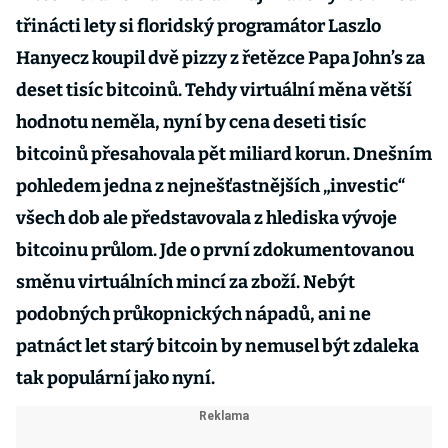
třinácti lety si floridský programátor Laszlo
Hanyecz koupil dvě pizzy z řetězce Papa John’s za
deset tisíc bitcoinů. Tehdy virtuální měna větší
hodnotu neměla, nyní by cena deseti tisíc
bitcoinů přesahovala pět miliard korun. Dnešním
pohledem jedna z nejnešťastnějších „investic“
všech dob ale představovala z hlediska vývoje
bitcoinu průlom. Jde o první zdokumentovanou
směnu virtuálních mincí za zboží. Nebýt
podobných průkopnických nápadů, ani ne
patnáct let starý bitcoin by nemusel být zdaleka
tak populární jako nyní.