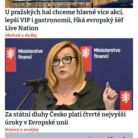
U pražských hal chceme hlavně více akcí,
lepší VIP i gastronomii, říká evropský šéf
Live Nation
Obchod a služby
Za státní dluhy Česko platí čtvrté nejvyšší
úroky v Evropské unii
Názory a analýzy