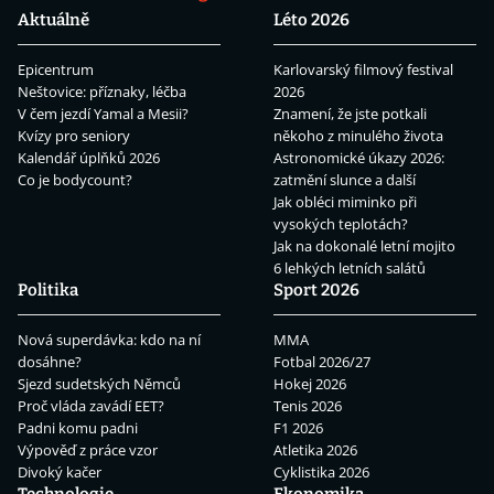
Aktuálně
Léto 2026
Epicentrum
Karlovarský filmový festival
Neštovice: příznaky, léčba
2026
V čem jezdí Yamal a Mesii?
Znamení, že jste potkali
Kvízy pro seniory
někoho z minulého života
Kalendář úplňků 2026
Astronomické úkazy 2026:
Co je bodycount?
zatmění slunce a další
Jak obléci miminko při
vysokých teplotách?
Jak na dokonalé letní mojito
6 lehkých letních salátů
Politika
Sport 2026
Nová superdávka: kdo na ní
MMA
dosáhne?
Fotbal 2026/27
Sjezd sudetských Němců
Hokej 2026
Proč vláda zavádí EET?
Tenis 2026
Padni komu padni
F1 2026
Výpověď z práce vzor
Atletika 2026
Divoký kačer
Cyklistika 2026
Technologie
Ekonomika