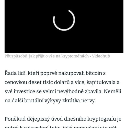
Pět způsobů, jak přijít o vše na kryptoměnách • Videohub
Řada lidí, kteří poprvé nakupovali bitcoin s
cenovkou deset tisíc dolarů a více, kapitulovala a
své investice se velmi nevýhodně zbavila. Neměli
na další brutální výkyvy zkrátka nervy.
Poněkud dějepisný úvod dnešního kryptografu je