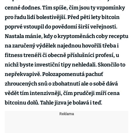
cenné dodnes. Tím spíše, čím jsou ty vzpomínky
pro řadu lidí bolestivější. Před pěti lety bitcoin
poprvé vstoupil do povědomí širší veřejnosti.
Nastala mánie, kdy o kryptoměnách coby receptu
na zaručený výdělek najednou hovořili třeba i
fitness trenéři či obecně příslušníci profesí, u
nichž byste investiční tipy nehledali. Skončilo to
nepřekvapivě. Polozapomenutá pachuť
zhroucených snů o zbohatnutí ale o sobě dává
vědět tím intenzivněji, čím prudčeji míří cena
bitcoinu dolů. Tahle jizva je bolavá i teď.