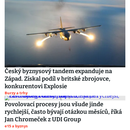
Český byznysový tandem expanduje na
Západ. Získal podíl v britské zbrojovce,
konkurentovi Explosie
Burzy a trhy
Povolovací procesy jsou všude jinde
rychlejší, často bývají otázkou měsíců, říká
Jan Chromeček z UDI Group
e15 a byznys