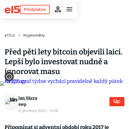
Předplatné
e15.cz
Kryptoměny
Před pěti lety bitcoin objevili laici.
Lepší bylo investovat nudně a
ignorovat masu
Jan Vávra
0
swp
9. prosince 2022
·
10:30
Připomínat si adventní období roku 2017 je