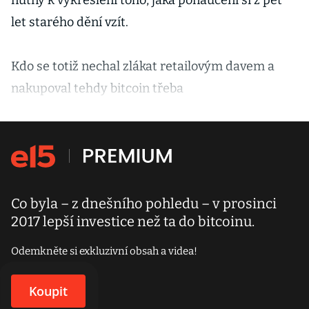
nutný k vykreslení toho, jaká ponaučení si z pět
let starého dění vzít.
Kdo se totiž nechal zlákat retailovým davem a
nakupoval tehdy bitcoin třeba
Co byla – z dnešního pohledu – v prosinci
2017 lepší investice než ta do bitcoinu.
Odemkněte si exkluzivní obsah a videa!
Koupit