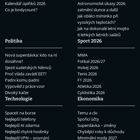
Kalendář úplňků 2026
Astronomické úkazy 2026:
Co je bodycount?
zatmění slunce a další
Jak obléci miminko při
vysokých teplotách?
Jak na dokonalé letní mojito
6 lehkých letních salátů
Politika
Sport 2026
Nová superdávka: kdo na ní
MMA
dosáhne?
Fotbal 2026/27
Sjezd sudetských Němců
Hokej 2026
Proč vláda zavádí EET?
Tenis 2026
Padni komu padni
F1 2026
Výpověď z práce vzor
Atletika 2026
Divoký kačer
Cyklistika 2026
Technologie
Ekonomika
SpaceX na burze
Temu a clo
Nejlepší telefony
Spořicí účty
Nejlepší AI zdarma
Superdávka – změny
Nejlepší chytré hodinky
Chybějící roky k důchodu
Nejlepší VPN – srovnání
Minimální mzda 2027