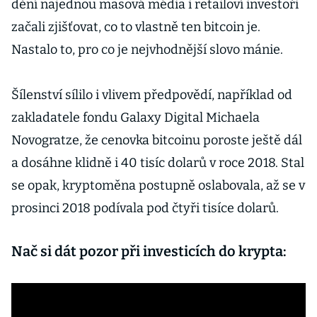
dění najednou masová média i retailoví investoři
začali zjišťovat, co to vlastně ten bitcoin je.
Nastalo to, pro co je nejvhodnější slovo mánie.
Šílenství sílilo i vlivem předpovědí, například od
zakladatele fondu Galaxy Digital Michaela
Novogratze, že cenovka bitcoinu poroste ještě dál
a dosáhne klidně i 40 tisíc dolarů v roce 2018. Stal
se opak, kryptoměna postupně oslabovala, až se v
prosinci 2018 podívala pod čtyři tisíce dolarů.
Nač si dát pozor při investicích do krypta: