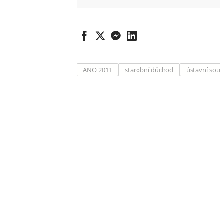
ANO 2011
starobní důchod
ústavní so