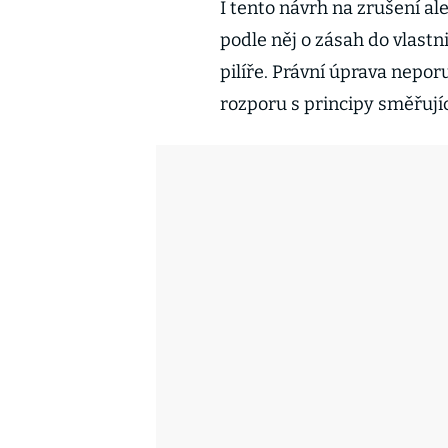
I tento návrh na zrušení al
podle něj o zásah do vlastn
pilíře. Právní úprava nepor
rozporu s principy směřují