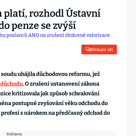
platí, rozhodl Ústavní
do penze se zvýší
Diskuze (
4
)
 soudu uhájila důchodovou reformu, jež
 důchodu.
O zrušení ustanovení zákona
zice kritizovala jak způsob schvalování
ejména postupné zvyšování věku odchodu do
profesí s nárokem na předčasný odchod do