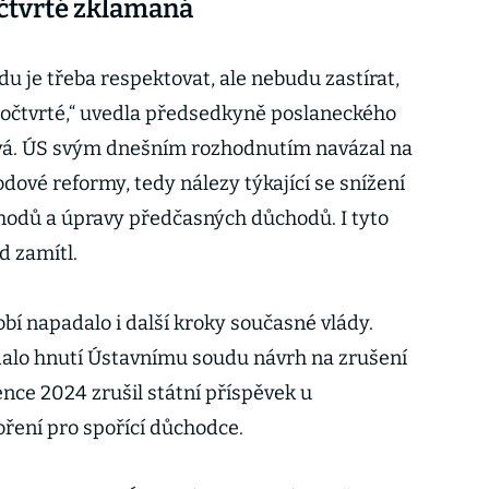
očtvrté zklamaná
u je třeba respektovat, ale nebudu zastírat,
počtvrté,“ uvedla předsedkyně poslaneckého
vá. ÚS svým dnešním rozhodnutím navázal na
ové reformy, tedy nálezy týkající se snížení
odů a úpravy předčasných důchodů. I tyto
d zamítl.
í napadalo i další kroky současné vlády.
dalo hnutí Ústavnímu soudu návrh na zrušení
ence 2024 zrušil státní příspěvek u
ření pro spořící důchodce.