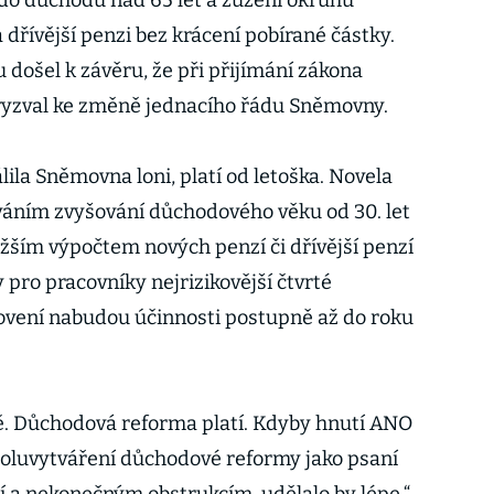
do důchodu nad 65 let a zúžení okruhu
 dřívější penzi bez krácení pobírané částky.
 došel k závěru, že při přijímání zákona
vyzval ke změně jednacího řádu Sněmovny.
la Sněmovna loni, platí od letoška. Novela
váním zvyšování důchodového věku od 30. let
nižším výpočtem nových penzí či dřívější penzí
 pro pracovníky nejrizikovější čtvrté
novení nabudou účinnosti postupně až do roku
ě. Důchodová reforma platí. Kdyby hnutí ANO
poluvytváření důchodové reformy jako psaní