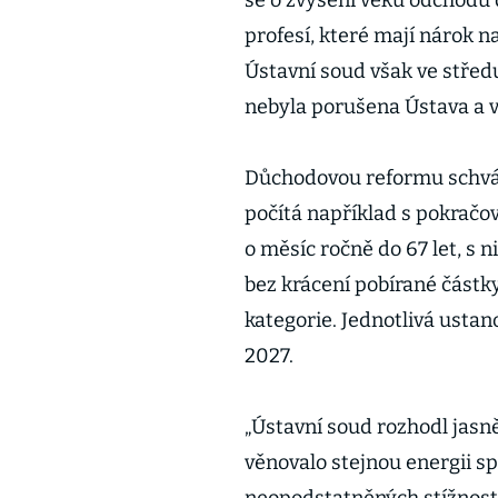
se o zvýšení věku odchodu 
profesí, které mají nárok na
Ústavní soud však ve středu
nebyla porušena Ústava a 
Důchodovou reformu schváli
počítá například s pokračo
o měsíc ročně do 67 let, s 
bez krácení pobírané částky
kategorie. Jednotlivá usta
2027.
„Ústavní soud rozhodl jasn
věnovalo stejnou energii s