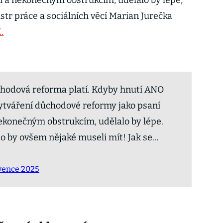
 a nekonečným obstrukcím, udělalo by lépe,“
tr práce a sociálních věcí Marian Jurečka
.
chodová reforma platí. Kdyby hnutí ANO
vytváření důchodové reformy jako psaní
ekonečným obstrukcím, udělalo by lépe.
 to by ovšem nějaké museli mít! Jak se…
rvence 2025