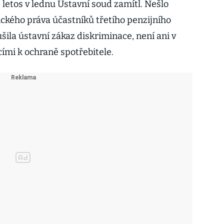
e letos v lednu Ústavní soud zamítl. Nešlo
ického práva účastníků třetího penzijního
ušila ústavní zákaz diskriminace, není ani v
cími k ochraně spotřebitele.