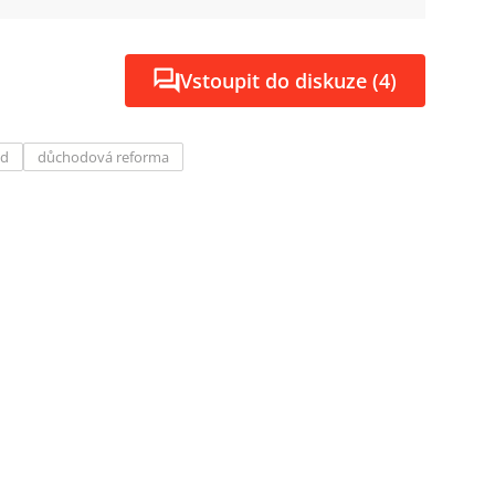
Vstoupit do diskuze (4)
ud
důchodová reforma