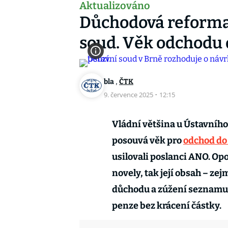
Aktualizováno
Důchodová reforma 
soud. Věk odchodu 
,
bla
ČTK
9. července 2025
·
12:15
Vládní většina u Ústavního
posouvá věk pro
odchod do
usilovali poslanci ANO. Opo
novely, tak její obsah – z
důchodu a zúžení seznamu 
penze bez krácení částky.