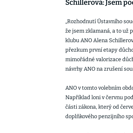
Schillerová: Jsem p
„Rozhodnutí Ústavního soud
že jsem zklamaná, a to už 
klubu ANO Alena Schillero
přezkum první etapy důchod
mimořádné valorizace důch
návrhy ANO na zrušení sou
ANO v tomto volebním obdob
Například loni v červnu po
části zákona, který od červ
doplňkového penzijního spo