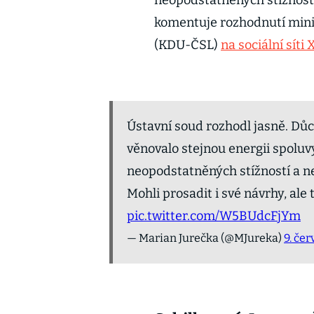
neopodstatněných stížností
komentuje rozhodnutí minis
(KDU-ČSL)
na sociální síti X
Ústavní soud rozhodl jasně. Dů
věnovalo stejnou energii spolu
neopodstatněných stížností a n
Mohli prosadit i své návrhy, ale
pic.twitter.com/W5BUdcFjYm
— Marian Jurečka (@MJureka)
9. če