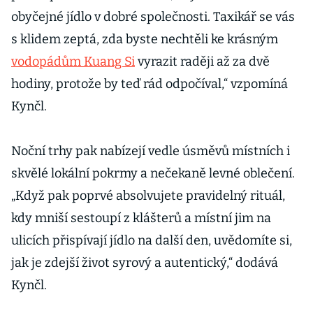
obyčejné jídlo v dobré společnosti. Taxikář se vás
s klidem zeptá, zda byste nechtěli ke krásným
vodopádům Kuang Si
vyrazit raději až za dvě
hodiny, protože by teď rád odpočíval,“ vzpomíná
Kynčl.
Noční trhy pak nabízejí vedle úsměvů místních i
skvělé lokální pokrmy a nečekaně levné oblečení.
„Když pak poprvé absolvujete pravidelný rituál,
kdy mniší sestoupí z klášterů a místní jim na
ulicích přispívají jídlo na další den, uvědomíte si,
jak je zdejší život syrový a autentický,“ dodává
Kynčl.