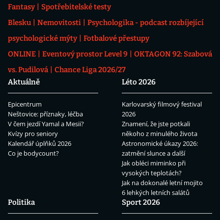
Fantasy
Spotřebitelské testy
Blesku
Nemovitosti
Psychologika - podcast rozbíjející
psychologické mýty
Fotbalové přestupy
ONLINE
Eventový prostor Level 9
OKTAGON 92: Szabová
vs. Pudilová
Chance Liga 2026/27
Aktuálně
Léto 2026
Epicentrum
Karlovarský filmový festival
Neštovice: příznaky, léčba
2026
V čem jezdí Yamal a Mesii?
Znamení, že jste potkali
Kvízy pro seniory
někoho z minulého života
Kalendář úplňků 2026
Astronomické úkazy 2026:
Co je bodycount?
zatmění slunce a další
Jak obléci miminko při
vysokých teplotách?
Jak na dokonalé letní mojito
6 lehkých letních salátů
Politika
Sport 2026