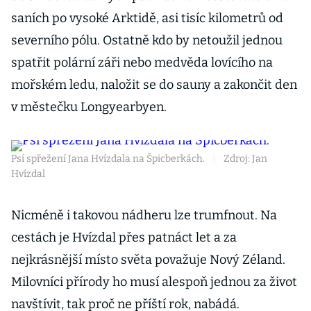
saních po vysoké Arktidě, asi tisíc kilometrů od
severního pólu. Ostatně kdo by netoužil jednou
spatřit polární záři nebo medvěda lovícího na
mořském ledu, naložit se do sauny a zakončit den
v městečku Longyearbyen.
Psí spřežení Jana Hvízdala na Špicberkách.
|
Zdroj: Jan
Hvízdal
Nicméně i takovou nádheru lze trumfnout. Na
cestách je Hvízdal přes patnáct let a za
nejkrásnější místo světa považuje Nový Zéland.
Milovníci přírody ho musí alespoň jednou za život
navštívit, tak proč ne příští rok, nabádá.