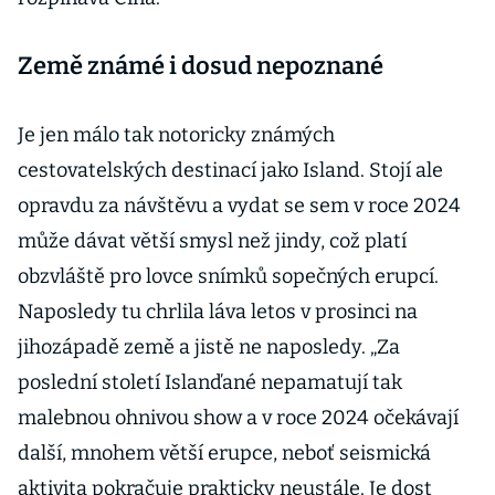
Země známé i dosud nepoznané
Je jen málo tak notoricky známých
cestovatelských destinací jako Island. Stojí ale
opravdu za návštěvu a vydat se sem v roce 2024
může dávat větší smysl než jindy, což platí
obzvláště pro lovce snímků sopečných erupcí.
Naposledy tu chrlila láva letos v prosinci na
jihozápadě země a jistě ne naposledy. „Za
poslední století Islanďané nepamatují tak
malebnou ohnivou show a v roce 2024 očekávají
další, mnohem větší erupce, neboť seismická
aktivita pokračuje prakticky neustále. Je dost