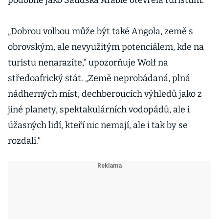
podobně jako Saúdská Arábie otevřela turistům.
„Dobrou volbou může být také Angola, země s
obrovským, ale nevyužitým potenciálem, kde na
turistu nenarazíte,“ upozorňuje Wolf na
středoafrický stát. „Země neprobádaná, plná
nádherných míst, dechberoucích výhledů jako z
jiné planety, spektakulárních vodopádů, ale i
úžasných lidí, kteří nic nemají, ale i tak by se
rozdali.“