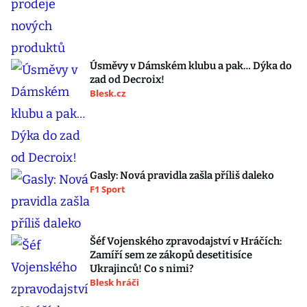
Úsměvy v Dámském klubu a pak… Dýka do
zad od Decroix!
Blesk.cz
Gasly: Nová pravidla zašla příliš daleko
F1 Sport
Šéf Vojenského zpravodajství v Hráčích:
Zamíří sem ze zákopů desetitisíce
Ukrajinců! Co s nimi?
Blesk hráči