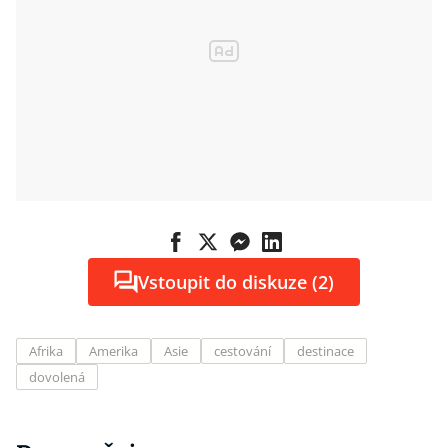
Vstoupit do diskuze (2)
Afrika
Amerika
Asie
cestování
destinace
dovolená