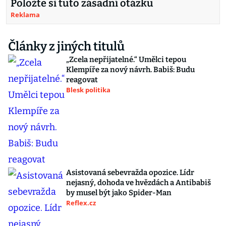
Položte si tuto zásadní otázku
Reklama
Články z jiných titulů
„Zcela nepřijatelné.“ Umělci tepou
Klempíře za nový návrh. Babiš: Budu
reagovat
Blesk politika
Asistovaná sebevražda opozice. Lídr
nejasný, dohoda ve hvězdách a Antibabiš
by musel být jako Spider-Man
Reflex.cz