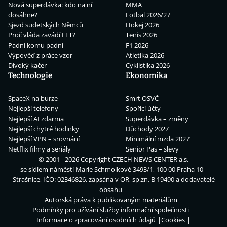
Nová superdávka: kdo na ní
MMA
dosáhne?
Fotbal 2026/27
Sjezd sudetských Němců
Hokej 2026
Proč vláda zavádí EET?
Tenis 2026
Padni komu padni
F1 2026
Výpověď z práce vzor
Atletika 2026
Divoký kačer
Cyklistika 2026
Technologie
Ekonomika
SpaceX na burze
Smrt OSVČ
Nejlepší telefony
Spořicí účty
Nejlepší AI zdarma
Superdávka – změny
Nejlepší chytré hodinky
Důchody 2027
Nejlepší VPN – srovnání
Minimální mzda 2027
Netflix filmy a seriály
Senior Pas – slevy
© 2001 - 2026 Copyright
CZECH NEWS CENTER a.s.
se sídlem náměstí Marie Schmolkové 3493/1, 100 00 Praha 10 -
Strašnice, IČO: 02346826, zapsána v OR, sp.zn. B 19490 a dodavatelé
obsahu
Autorská práva k publikovaným materiálům
Podmínky pro užívání služby informační společnosti
Informace o zpracování osobních údajů
Cookies