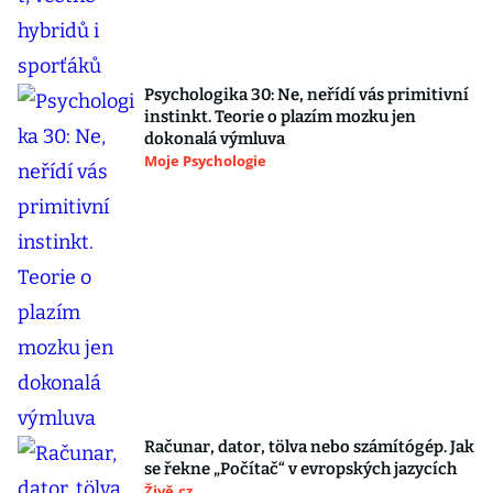
Psychologika 30: Ne, neřídí vás primitivní
instinkt. Teorie o plazím mozku jen
dokonalá výmluva
Moje Psychologie
Računar, dator, tölva nebo számítógép. Jak
se řekne „Počítač“ v evropských jazycích
Živě.cz