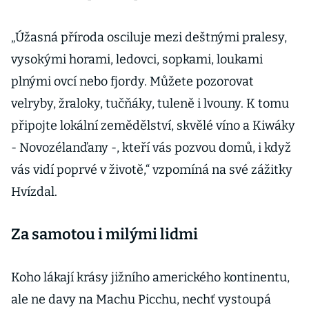
„Úžasná příroda osciluje mezi deštnými pralesy,
vysokými horami, ledovci, sopkami, loukami
plnými ovcí nebo fjordy. Můžete pozorovat
velryby, žraloky, tučňáky, tuleně i lvouny. K tomu
připojte lokální zemědělství, skvělé víno a Kiwáky
- Novozélanďany -, kteří vás pozvou domů, i když
vás vidí poprvé v životě,“ vzpomíná na své zážitky
Hvízdal.
Za samotou i milými lidmi
Koho lákají krásy jižního amerického kontinentu,
ale ne davy na Machu Picchu, nechť vystoupá