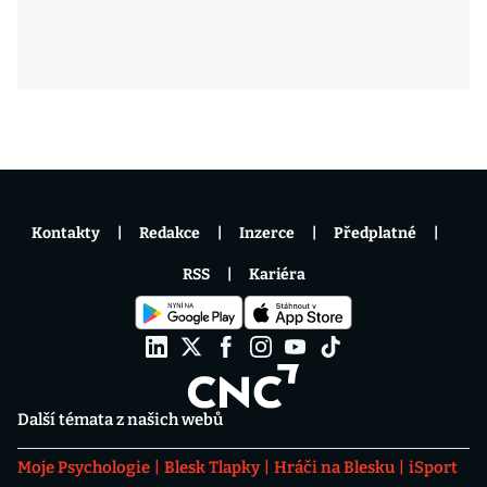
Kontakty
Redakce
Inzerce
Předplatné
RSS
Kariéra
Další témata z našich webů
Moje Psychologie
Blesk Tlapky
Hráči na Blesku
iSport