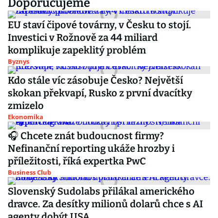
Doporučujeme
EU staví čipové továrny, v Česku to stojí.
Investici v Rožnově za 44 miliard
komplikuje zapeklitý problém
Byznys
Kdo stále víc zásobuje Česko? Největší
skokan překvapí, Rusko z první dvacítky
zmizelo
Ekonomika
🎧 Chcete znát budoucnost firmy?
Nefinanční reporting ukáže hrozby i
příležitosti, říká expertka PwC
Business Club
Slovenský Sudolabs přilákal amerického
dravce. Za desítky milionů dolarů chce s AI
agenty dobýt USA