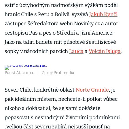
vstříc úctyhodným nadmořským výškám podél
hranic Chile s Peru a Bolívií, vyzývá
Jakub Kynčl
,
zástupce šéfredaktora webu Novinky.cz a autor
cestopisu Pas a pes o Střední a Jižní Americe.
Jako na talíři budete mít působivé šestitisícové
sopky v národních parcích
Lauca
a
Volcán Isluga
.
Poušť Atacama.
|
Zdroj: Profimedia
Sever Chile, konkrétně oblast
Norte Grande
, je
pak ideálním místem, nechcete-li potkat vůbec
nikoho a dokázat si, že se sami dokážete
popasovat s nesnadnými životními podmínkami.
„Velkou část severu zabírá nejsušší poušť na