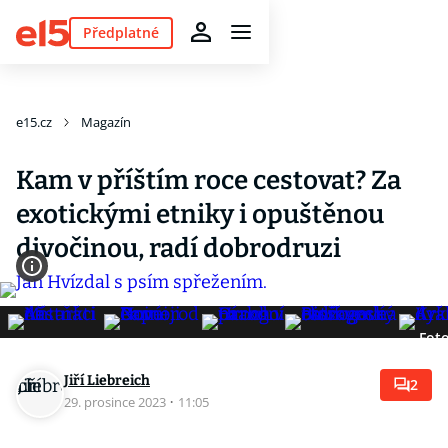
Předplatné
e15.cz
Magazín
Kam v příštím roce cestovat? Za
exotickými etniky i opuštěnou
divočinou, radí dobrodruzi
Foto
Jiří Liebreich
2
29. prosince 2023
·
11:05