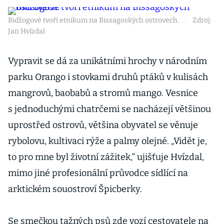
Bidžogové tvoří etnikum na Bissagoských ostrovech.
|
Zdroj:
Jan Hvízdal
Vypravit se dá za unikátními hrochy v národním
parku Orango i stovkami druhů ptáků v kulisách
mangrovů, baobabů a stromů mango. Vesnice
s jednoduchými chatrčemi se nacházejí většinou
uprostřed ostrovů, většina obyvatel se věnuje
rybolovu, kultivaci rýže a palmy olejné. „Vidět je,
to pro mne byl životní zážitek,“ ujišťuje Hvízdal,
mimo jiné profesionální průvodce sídlící na
arktickém souostroví Špicberky.
Se smečkou tažných psů zde vozí cestovatele na