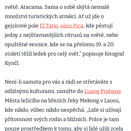
světě, Atacama. Sama o sobě skýtá nemalé
množství turistických atrakcí. Ať už jde o
gejzírové pole
El Tatio
,
oázu Pica
, kde pěstují
jedny z nejšťavnatějších citrusů na světě, nebo
opuštěné vesnice, kde se na přelomu 19. a 20.
století těžil ledek pro celý svět,“ popisuje fotograf
Kynčl.
Není-li samota pro vás a rádi se střetáváte s
odlišnými kulturami, zamiřte do
Luang Prabang
.
Města ležícího na březích řeky Mekong v Laosu,
kde nikdo, vůbec nikdo nespěchá. „Lidé si užívají
přítomnost svých rodin a bližních. Práce je tam
pouze prostředkem k tomu, aby si lidé užili zcela