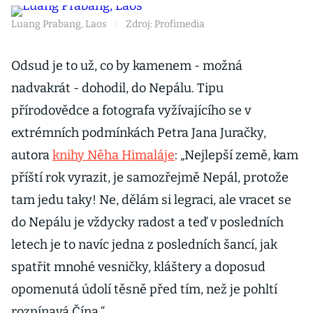
Luang Prabang, Laos
|
Zdroj: Profimedia
Odsud je to už, co by kamenem - možná
nadvakrát - dohodil, do Nepálu. Tipu
přírodovědce a fotografa vyžívajícího se v
extrémních podmínkách Petra Jana Juračky,
autora
knihy Něha Himaláje
: „Nejlepší země, kam
příští rok vyrazit, je samozřejmě Nepál, protože
tam jedu taky! Ne, dělám si legraci, ale vracet se
do Nepálu je vždycky radost a teď v posledních
letech je to navíc jedna z posledních šancí, jak
spatřit mnohé vesničky, kláštery a doposud
opomenutá údolí těsně před tím, než je pohltí
rozpínavá Čína.“