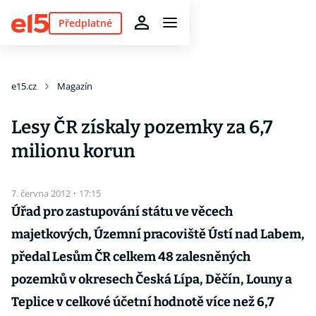
Předplatné
e15.cz
Magazín
Lesy ČR získaly pozemky za 6,7
milionu korun
7. června 2012
·
17:15
Úřad pro zastupování státu ve věcech
majetkových, Územní pracoviště Ústí nad Labem,
předal Lesům ČR celkem 48 zalesněných
pozemků v okresech Česká Lípa, Děčín, Louny a
Teplice v celkové účetní hodnotě více než 6,7