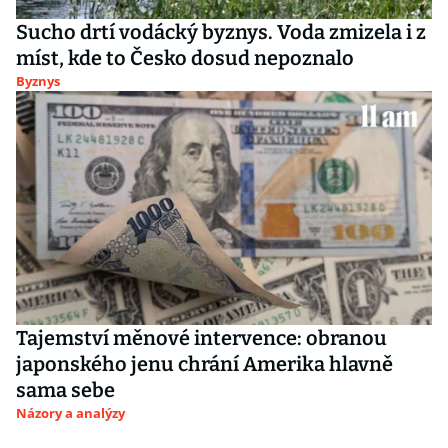
Sucho drtí vodácký byznys. Voda zmizela i z
míst, kde to Česko dosud nepoznalo
Byznys
Tajemství měnové intervence: obranou
japonského jenu chrání Amerika hlavně
sama sebe
Názory a analýzy