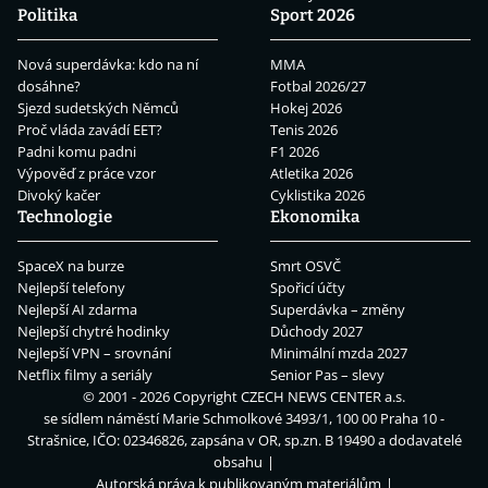
Politika
Sport 2026
Nová superdávka: kdo na ní
MMA
dosáhne?
Fotbal 2026/27
Sjezd sudetských Němců
Hokej 2026
Proč vláda zavádí EET?
Tenis 2026
Padni komu padni
F1 2026
Výpověď z práce vzor
Atletika 2026
Divoký kačer
Cyklistika 2026
Technologie
Ekonomika
SpaceX na burze
Smrt OSVČ
Nejlepší telefony
Spořicí účty
Nejlepší AI zdarma
Superdávka – změny
Nejlepší chytré hodinky
Důchody 2027
Nejlepší VPN – srovnání
Minimální mzda 2027
Netflix filmy a seriály
Senior Pas – slevy
© 2001 - 2026 Copyright
CZECH NEWS CENTER a.s.
se sídlem náměstí Marie Schmolkové 3493/1, 100 00 Praha 10 -
Strašnice, IČO: 02346826, zapsána v OR, sp.zn. B 19490 a dodavatelé
obsahu
Autorská práva k publikovaným materiálům