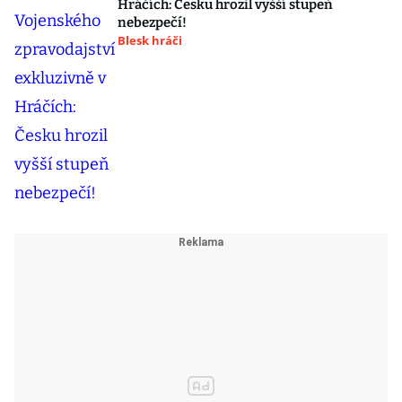
Hráčích: Česku hrozil vyšší stupeň
nebezpečí!
Blesk hráči