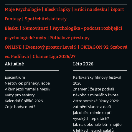
Moje Psychologie
Blesk Tlapky
Hráči na Blesku
iSport
Fantasy
Spotřebitelské testy
Blesku
Nemovitosti
Psychologika - podcast rozbíjející
psychologické mýty
Fotbalové přestupy
ONLINE
Eventový prostor Level 9
OKTAGON 92: Szabová
vs. Pudilová
Chance Liga 2026/27
Aktuálně
Léto 2026
Epicentrum
Karlovarský filmový festival
Neštovice: příznaky, léčba
2026
V čem jezdí Yamal a Mesii?
Znamení, že jste potkali
Kvízy pro seniory
někoho z minulého života
Kalendář úplňků 2026
Astronomické úkazy 2026:
Co je bodycount?
zatmění slunce a další
Jak obléci miminko při
vysokých teplotách?
Jak na dokonalé letní mojito
6 lehkých letních salátů