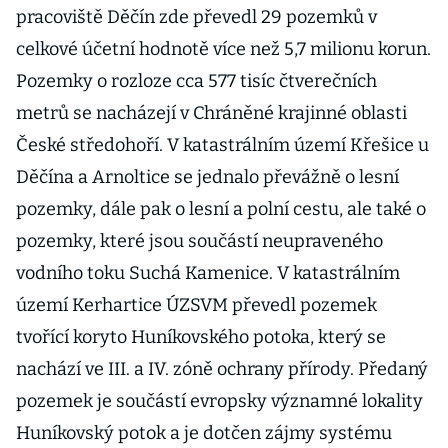
pracoviště Děčín zde převedl 29 pozemků v
celkové účetní hodnotě více než 5,7 milionu korun.
Pozemky o rozloze cca 577 tisíc čtverečních
metrů se nacházejí v Chráněné krajinné oblasti
České středohoří. V katastrálním území Křešice u
Děčína a Arnoltice se jednalo převážně o lesní
pozemky, dále pak o lesní a polní cestu, ale také o
pozemky, které jsou součástí neupraveného
vodního toku Suchá Kamenice. V katastrálním
území Kerhartice ÚZSVM převedl pozemek
tvořící koryto Huníkovského potoka, který se
nachází ve III. a IV. zóně ochrany přírody. Předaný
pozemek je součástí evropsky významné lokality
Huníkovský potok a je dotčen zájmy systému