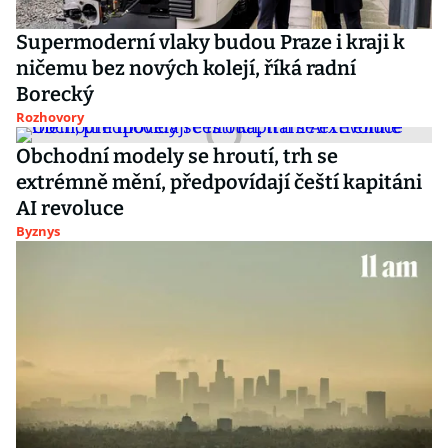
Supermoderní vlaky budou Praze i kraji k
ničemu bez nových kolejí, říká radní
Borecký
Rozhovory
Obchodní modely se hroutí, trh se
extrémně mění, předpovídají čeští kapitáni
AI revoluce
Byznys