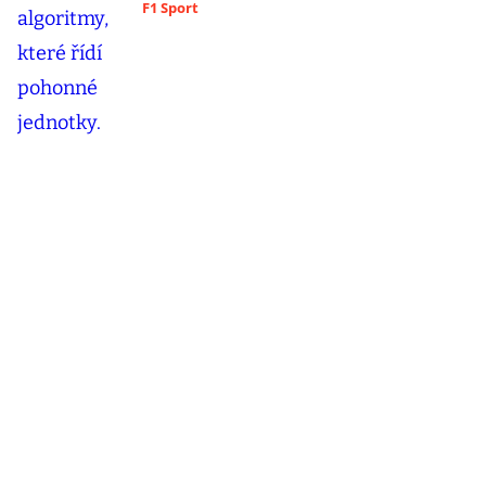
F1 Sport
Šéf Vojenského zpravodajství exkluzivně v
Hráčích: Česku hrozil vyšší stupeň
nebezpečí!
Blesk hráči