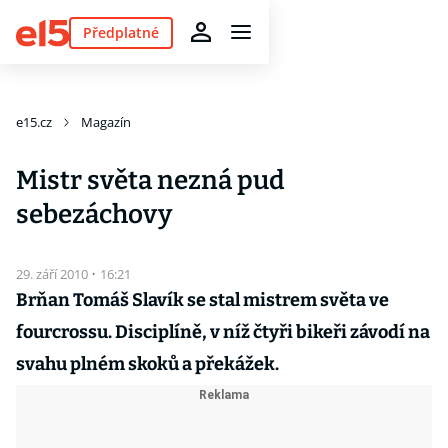
Předplatné
e15.cz
Magazín
Mistr světa nezná pud
sebezáchovy
29. září 2010
·
16:21
Brňan Tomáš Slavík se stal mistrem světa ve
fourcrossu. Disciplíně, v níž čtyři bikeři závodí na
svahu plném skoků a překážek.