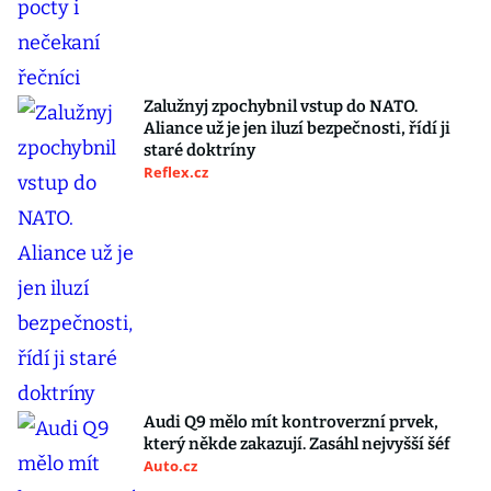
Zalužnyj zpochybnil vstup do NATO.
Aliance už je jen iluzí bezpečnosti, řídí ji
staré doktríny
Reflex.cz
Audi Q9 mělo mít kontroverzní prvek,
který někde zakazují. Zasáhl nejvyšší šéf
Auto.cz