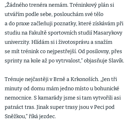
„Žádného trenéra nemám. Tréninkový plán si
utvářím podle sebe, poslouchám své tělo
a do praxe začleňuji poznatky, které získávám při
studiu na Fakultě sportovních studií Masarykovy
univerzity. Hlídám si i životosprávu a snažím
se mít trénink co nejpestřejší. Od posilovny, přes
sprinty na kole až po vytrvalost,“ objasňuje Slavík.
Trénuje nejčastěji v Brně a Krkonoších. „Jen tři
minuty od domu mám jedno místo u bohunické
nemocnice. S kamarády jsme si tam vytvořili asi
patnáct tras. Jinak super trasy jsou v Peci pod
Sněžkou,“ říká jezdec.