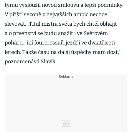
týmu vysloužil novou smlouvu a lepší podmínky.
V příští sezoně z nejvyšších ambic nechce
slevovat. „Titul mistra světa bych chtěl obhájit
a o prvenství se budu snažit i ve Světovém
poháru. Jiní fourcrossaři jezdí i ve dvaatřiceti
letech. Takže času na další úspěchy mám dost,“
poznamenává Slavík.