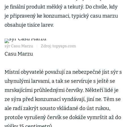
je finální produkt měkký a tekutý. Do chvíle, kdy
je připravený ke konzumaci, typický casu marzu
obsahuje tisíce larev.
sýr Casu Marzu
|
Zdroj: topyaps.com
Casu Marzu
Místní obyvatelé považují za nebezpečné jíst sýr s
uhynulými larvami, a tak se servíruje s ještě se
mrskajícími průhlednými červíky. Někteří lidé je
ze sýra před konzumací vyndávají, jiní ne. Těm se
ale radí zakrýt sousto vkládané do úst rukou,
protože vyrušený červík se dokáže vymrštit až do
výšky 15 centimetrů.