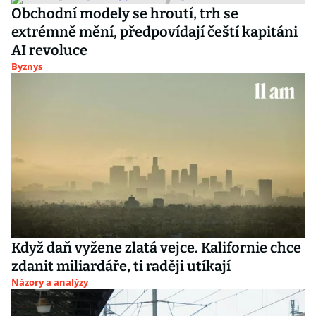
Obchodní modely se hroutí, trh se
extrémně mění, předpovídají čeští kapitáni
AI revoluce
Byznys
Když daň vyžene zlatá vejce. Kalifornie chce
zdanit miliardáře, ti raději utíkají
Názory a analýzy