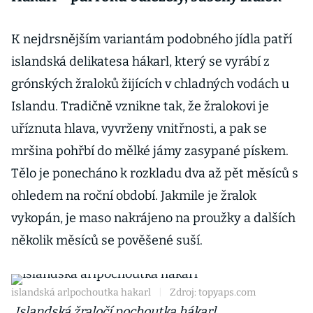
K nejdrsnějším variantám podobného jídla patří
islandská delikatesa hákarl, který se vyrábí z
grónských žraloků žijících v chladných vodách u
Islandu. Tradičně vznikne tak, že žralokovi je
uříznuta hlava, vyvrženy vnitřnosti, a pak se
mršina pohřbí do mělké jámy zasypané pískem.
Tělo je ponecháno k rozkladu dva až pět měsíců s
ohledem na roční období. Jakmile je žralok
vykopán, je maso nakrájeno na proužky a dalších
několik měsíců se pověšené suší.
islandská arlpochoutka hakarl
|
Zdroj: topyaps.com
Islandská žraločí pochoutka hákarl