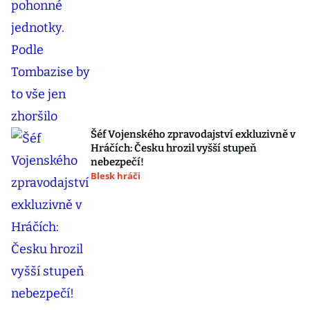
Šéf Vojenského zpravodajství exkluzivně v
Hráčích: Česku hrozil vyšší stupeň
nebezpečí!
Blesk hráči