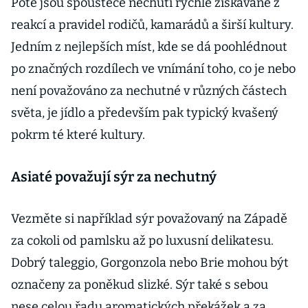
Poté jsou spouštěče nechuti rychle získávané z
reakcí a pravidel rodičů, kamarádů a širší kultury.
Jedním z nejlepších míst, kde se dá poohlédnout
po značných rozdílech ve vnímání toho, co je nebo
není považováno za nechutné v různých částech
světa, je jídlo a především pak typický kvašený
pokrm té které kultury.
Asiaté považují sýr za nechutný
Vezměte si například sýr považovaný na Západě
za cokoli od pamlsku až po luxusní delikatesu.
Dobrý taleggio, Gorgonzola nebo Brie mohou být
označeny za poněkud slizké. Sýr také s sebou
nese celou řadu aromatických překážek a za