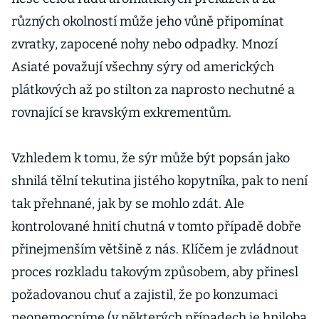
různých okolností může jeho vůně připomínat
zvratky, zapocené nohy nebo odpadky. Mnozí
Asiaté považují všechny sýry od amerických
plátkových až po stilton za naprosto nechutné a
rovnající se kravským exkrementům.
Vzhledem k tomu, že sýr může být popsán jako
shnilá tělní tekutina jistého kopytníka, pak to není
tak přehnané, jak by se mohlo zdát. Ale
kontrolované hnití chutná v tomto případě dobře
přinejmenším většině z nás. Klíčem je zvládnout
proces rozkladu takovým způsobem, aby přinesl
požadovanou chuť a zajistil, že po konzumaci
neonemocníme (v některých případech je hniloba