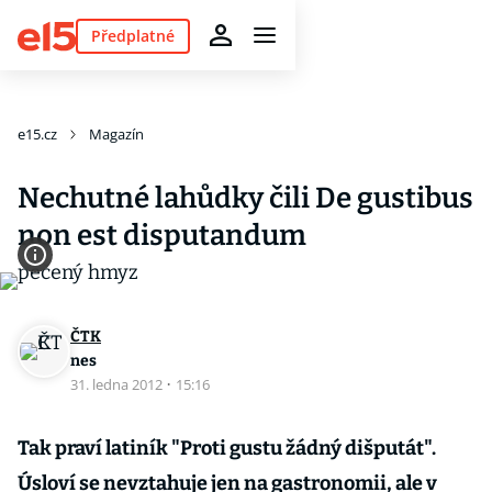
Předplatné
e15.cz
Magazín
Nechutné lahůdky čili De gustibus
non est disputandum
ČTK
nes
31. ledna 2012
·
15:16
Tak praví latiník "Proti gustu žádný dišputát".
Úsloví se nevztahuje jen na gastronomii, ale v