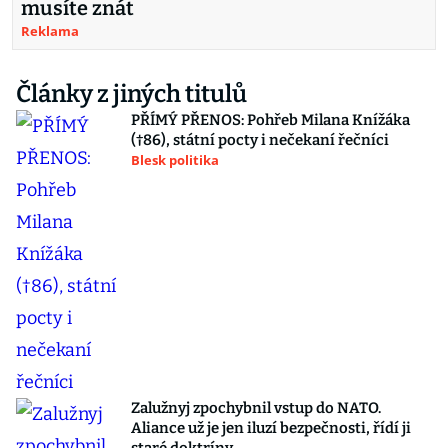
musíte znát
Reklama
Články z jiných titulů
PŘÍMÝ PŘENOS: Pohřeb Milana Knížáka
(†86), státní pocty i nečekaní řečníci
Blesk politika
Zalužnyj zpochybnil vstup do NATO.
Aliance už je jen iluzí bezpečnosti, řídí ji