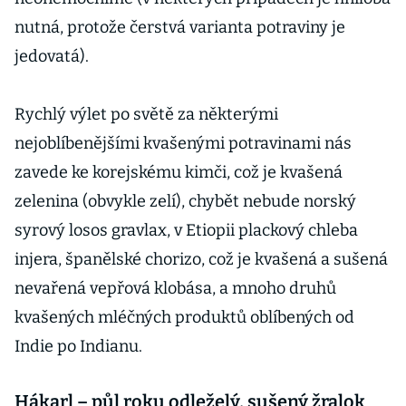
nutná, protože čerstvá varianta potraviny je
jedovatá).
Rychlý výlet po světě za některými
nejoblíbenějšími kvašenými potravinami nás
zavede ke korejskému kimči, což je kvašená
zelenina (obvykle zelí), chybět nebude norský
syrový losos gravlax, v Etiopii plackový chleba
injera, španělské chorizo, což je kvašená a sušená
nevařená vepřová klobása, a mnoho druhů
kvašených mléčných produktů oblíbených od
Indie po Indianu.
Hákarl – půl roku odleželý, sušený žralok