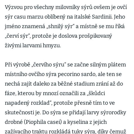
Výzvou pro všechny milovníky sýrů ovšem je ovčí
sýr casu marzu oblíbený na italské Sardinii. Jeho
jméno znamená „shnilý sýr“ a místně se mu říká
„červí sýr“, protože je doslova prošpikovaný
živými larvami hmyzu.
Při výrobě „červího sýru“ se začne silným plátem
místního ovčího sýra pecorino sardo, ale ten se
nechá zajít daleko za běžné stadium zrání až do
fáze, kterou by mnozí označili za „škůdci
napadený rozklad“, protože přesně tím to ve
skutečnosti je. Do sýra se přidají larvy sýrorodky
drobné (Piophila casei) a kyselina z jejich
zažívacího traktu rozkládá tuky sýra, díky čemuž