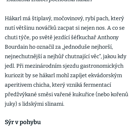
Hákarl má štiplavý, močovinový, rybí pach, který
nutí většinu nováčků zacpat si nejen nos. A co se
chuti týče, po světě jezdící šéfkuchař Anthony
Bourdain ho označil za „jednoduše nejhorší,
nejnechutnější a nejhůř chutnající věc“, jakou kdy
jedl. Při mezinárodním sjezdu gastronomických
kuriozit by se hákarl mohl zapíjet ekvádorským
aperitivem chicha, který vzniká fermentací
předžvýkané směsi vařené kukuřice (nebo kořenů
juky) s lidskými slinami.
Sýr v pohybu