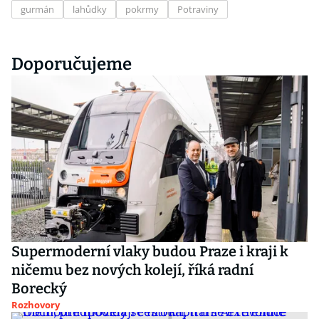
gurmán
lahůdky
pokrmy
Potraviny
Doporučujeme
Supermoderní vlaky budou Praze i kraji k
ničemu bez nových kolejí, říká radní
Borecký
Rozhovory