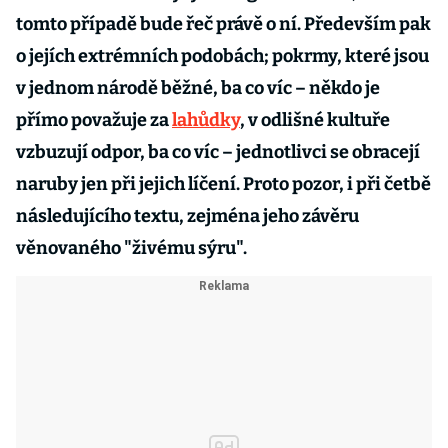
tomto případě bude řeč právě o ní. Především pak
o jejích extrémních podobách; pokrmy, které jsou
v jednom národě běžné, ba co víc – někdo je
přímo považuje za
lahůdky
, v odlišné kultuře
vzbuzují odpor, ba co víc – jednotlivci se obracejí
naruby jen při jejich líčení. Proto pozor, i při četbě
následujícího textu, zejména jeho závěru
věnovaného "živému sýru".