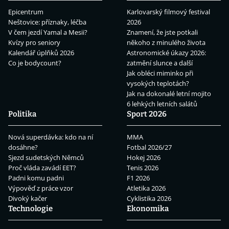
Epicentrum
Karlovarský filmový festival
Neštovice: příznaky, léčba
2026
V čem jezdí Yamal a Mesii?
Znamení, že jste potkali
Kvízy pro seniory
někoho z minulého života
Kalendář úplňků 2026
Astronomické úkazy 2026:
Co je bodycount?
zatmění slunce a další
Jak obléci miminko při
vysokých teplotách?
Jak na dokonalé letní mojito
6 lehkých letních salátů
Politika
Sport 2026
Nová superdávka: kdo na ní
MMA
dosáhne?
Fotbal 2026/27
Sjezd sudetských Němců
Hokej 2026
Proč vláda zavádí EET?
Tenis 2026
Padni komu padni
F1 2026
Výpověď z práce vzor
Atletika 2026
Divoký kačer
Cyklistika 2026
Technologie
Ekonomika