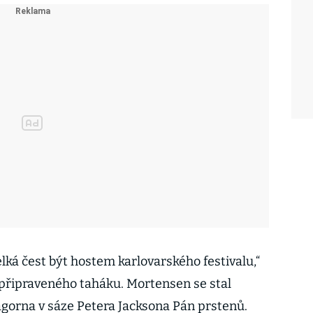
elká čest být hostem karlovarského festivalu,“
připraveného taháku. Mortensen se stal
gorna v sáze Petera Jacksona Pán prstenů.