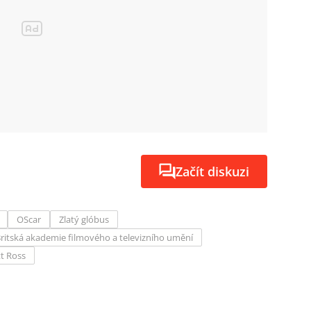
Začít diskuzi
OScar
Zlatý glóbus
ritská akademie filmového a televizního umění
t Ross