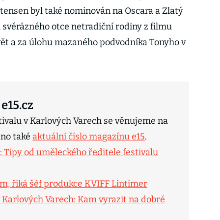
tensen byl také nominován na Oscara a Zlatý
 svérázného otce netradiční rodiny z filmu
svět a za úlohu mazaného podvodníka Tonyho v
 e15.cz
ivalu v Karlových Varech se věnujeme na
áno také
aktuální číslo magazínu e15
.
: Tipy od uměleckého ředitele festivalu
, říká šéf produkce KVIFF Lintimer
 Karlových Varech: Kam vyrazit na dobré