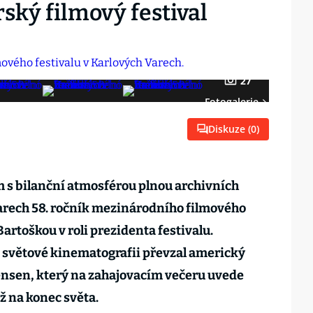
ký filmový festival
27
Fotogalerie
Diskuze (
0
)
s bilanční atmosférou plnou archivních
Varech 58. ročník mezinárodního filmového
 Bartoškou v roli prezidenta festivalu.
s světové kinematografii převzal americký
ensen, který na zahajovacím večeru uvede
ž na konec světa.