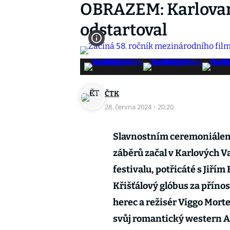
OBRAZEM: Karlovars
odstartoval
ČTK
28. června 2024
·
20:20
Slavnostním ceremoniálem 
záběrů začal v Karlových 
festivalu, potřicáté s Jiřím
Křišťálový glóbus za příno
herec a režisér Viggo Mort
svůj romantický western A