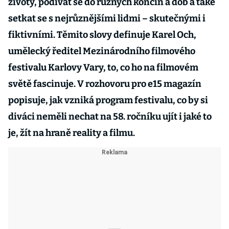
životy, podívat se do různých končin a dob a také
setkat se s nejrůznějšími lidmi – skutečnými i
fiktivními. Těmito slovy definuje Karel Och,
umělecký ředitel Mezinárodního filmového
festivalu Karlovy Vary, to, co ho na filmovém
světě fascinuje. V rozhovoru pro e15 magazín
popisuje, jak vzniká program festivalu, co by si
diváci neměli nechat na 58. ročníku ujít i jaké to
je, žít na hraně reality a filmu.