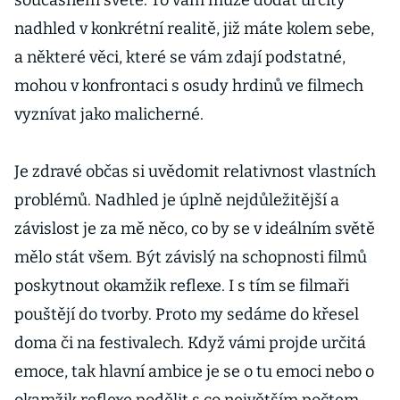
současném světě. To vám může dodat určitý
nadhled v konkrétní realitě, již máte kolem sebe,
a některé věci, které se vám zdají podstatné,
mohou v konfrontaci s osudy hrdinů ve filmech
vyznívat jako malicherné.
Je zdravé občas si uvědomit relativnost vlastních
problémů. Nadhled je úplně nejdůležitější a
závislost je za mě něco, co by se v ideálním světě
mělo stát všem. Být závislý na schopnosti filmů
poskytnout okamžik reflexe. I s tím se filmaři
pouštějí do tvorby. Proto my sedáme do křesel
doma či na festivalech. Když vámi projde určitá
emoce, tak hlavní ambice je se o tu emoci nebo o