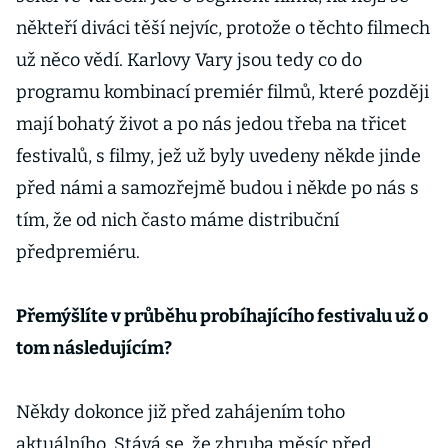
někteří diváci těší nejvíc, protože o těchto filmech
už něco vědí. Karlovy Vary jsou tedy co do
programu kombinací premiér filmů, které později
mají bohatý život a po nás jedou třeba na třicet
festivalů, s filmy, jež už byly uvedeny někde jinde
před námi a samozřejmě budou i někde po nás s
tím, že od nich často máme distribuční
předpremiéru.
Přemýšlíte v průběhu probíhajícího festivalu už o
tom následujícím?
Někdy dokonce již před zahájením toho
aktuálního. Stává se, že zhruba měsíc před