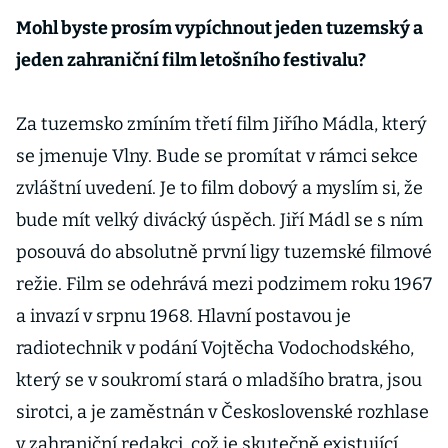
Mohl byste prosím vypíchnout jeden tuzemský a
jeden zahraniční film letošního festivalu?
Za tuzemsko zmíním třetí film Jiřího Mádla, který
se jmenuje Vlny. Bude se promítat v rámci sekce
zvláštní uvedení. Je to film dobový a myslím si, že
bude mít velký divácký úspěch. Jiří Mádl se s ním
posouvá do absolutně první ligy tuzemské filmové
režie. Film se odehrává mezi podzimem roku 1967
a invazí v srpnu 1968. Hlavní postavou je
radiotechnik v podání Vojtěcha Vodochodského,
který se v soukromí stará o mladšího bratra, jsou
sirotci, a je zaměstnán v Československé rozhlase
v zahraniční redakci, což je skutečně existující