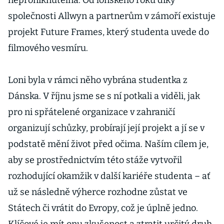
neproniknutelná. Od loňského roku díky
společnosti Allwyn a partnerům v zámoří existuje
projekt Future Frames, který studenta uvede do
filmového vesmíru.
Loni byla v rámci něho vybrána studentka z
Dánska. V říjnu jsme se s ní potkali a viděli, jak
pro ni spřátelené organizace v zahraničí
organizují schůzky, probírají její projekt a jí se v
podstatě mění život před očima. Naším cílem je,
aby se prostřednictvím této stáže vytvořil
rozhodující okamžik v další kariéře studenta – ať
už se následně výherce rozhodne zůstat ve
Státech či vrátit do Evropy, což je úplně jedno.