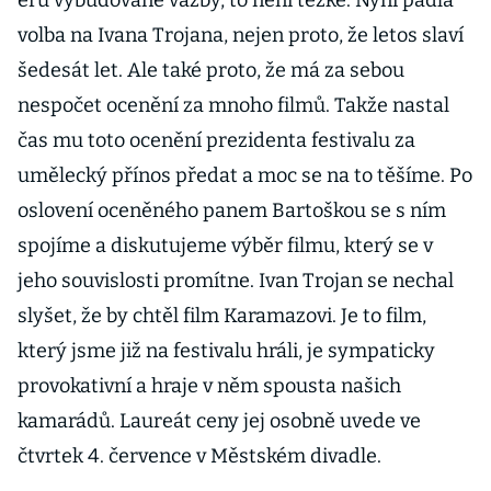
éru vybudované vazby, to není těžké. Nyní padla
volba na Ivana Trojana, nejen proto, že letos slaví
šedesát let. Ale také proto, že má za sebou
nespočet ocenění za mnoho filmů. Takže nastal
čas mu toto ocenění prezidenta festivalu za
umělecký přínos předat a moc se na to těšíme. Po
oslovení oceněného panem Bartoškou se s ním
spojíme a diskutujeme výběr filmu, který se v
jeho souvislosti promítne. Ivan Trojan se nechal
slyšet, že by chtěl film Karamazovi. Je to film,
který jsme již na festivalu hráli, je sympaticky
provokativní a hraje v něm spousta našich
kamarádů. Laureát ceny jej osobně uvede ve
čtvrtek 4. července v Městském divadle.