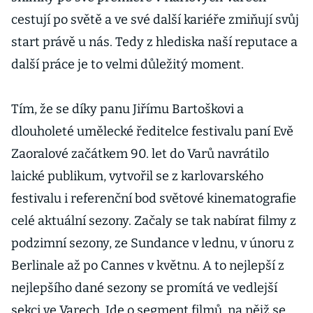
cestují po světě a ve své další kariéře zmiňují svůj
start právě u nás. Tedy z hlediska naší reputace a
další práce je to velmi důležitý moment.
Tím, že se díky panu Jiřímu Bartoškovi a
dlouholeté umělecké ředitelce festivalu paní Evě
Zaoralové začátkem 90. let do Varů navrátilo
laické publikum, vytvořil se z karlovarského
festivalu i referenční bod světové kinematografie
celé aktuální sezony. Začaly se tak nabírat filmy z
podzimní sezony, ze Sundance v lednu, v únoru z
Berlinale až po Cannes v květnu. A to nejlepší z
nejlepšího dané sezony se promítá ve vedlejší
sekci ve Varech. Jde o segment filmů, na nějž se