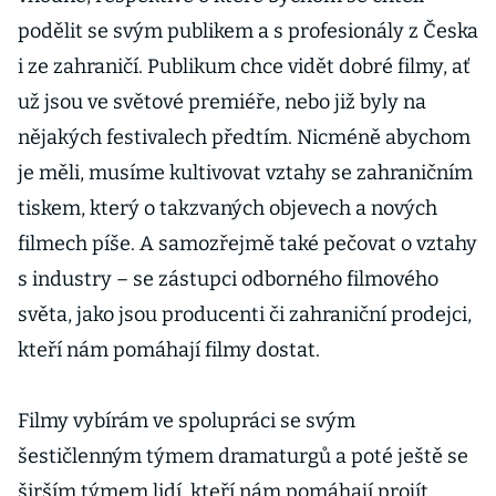
podělit se svým publikem a s profesionály z Česka
i ze zahraničí. Publikum chce vidět dobré filmy, ať
už jsou ve světové premiéře, nebo již byly na
nějakých festivalech předtím. Nicméně abychom
je měli, musíme kultivovat vztahy se zahraničním
tiskem, který o takzvaných objevech a nových
filmech píše. A samozřejmě také pečovat o vztahy
s industry – se zástupci odborného filmového
světa, jako jsou producenti či zahraniční prodejci,
kteří nám pomáhají filmy dostat.
Filmy vybírám ve spolupráci se svým
šestičlenným týmem dramaturgů a poté ještě se
širším týmem lidí, kteří nám pomáhají projít