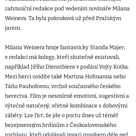
zahraniční redakce pod vedením novináře Milana
Weinera. Ta byla pokroková už před Pražským
jarem.
Milana Weinera hraje fantasticky Standa Majer,
v redakci má kolegy, kteří skutečně existovali,
například Jiřího Dienstbiera v podání Vojty Kotka.
Mezi herci uvidíte také Martina Hofmanna nebo
Táňu Pauhofovou, vrchol současného českého
herectva. Film je nesmírně emotivní, sugestivní a
výtečně natočený, včetně kombinace s dobovými
záběry. Lze říct, že jde o poctu dnes už téměř
bezejmenným hrdinům z Československého
rozhlasu, kteří odolávali invazi mnohem déle než