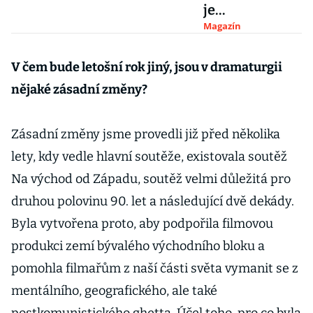
je
neuvěřitelná,
Magazín
říká o letošní
hvězdě
V čem bude letošní rok jiný, jsou v dramaturgii
festivalu ve
nějaké zásadní změny?
Varech ředitel
Mucha
Zásadní změny jsme provedli již před několika
lety, kdy vedle hlavní soutěže, existovala soutěž
Na východ od Západu, soutěž velmi důležitá pro
druhou polovinu 90. let a následující dvě dekády.
Byla vytvořena proto, aby podpořila filmovou
produkci zemí bývalého východního bloku a
pomohla filmařům z naší části světa vymanit se z
mentálního, geografického, ale také