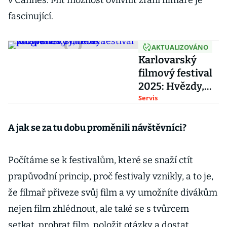
v Cannes. Mít možnost ovlivnit zrání filmaře je
fascinující.
AKTUALIZOVÁNO
Karlovarský
filmový festival
2025: Hvězdy,
ceník
Servis
vstupenek,
soutěže a
A jak se za tu dobu proměnili návštěvníci?
program
Počítáme se k festivalům, které se snaží ctít
prapůvodní princip, proč festivaly vznikly, a to je,
že filmař přiveze svůj film a vy umožníte divákům
nejen film zhlédnout, ale také se s tvůrcem
setkat, probrat film, položit otázky a dostat