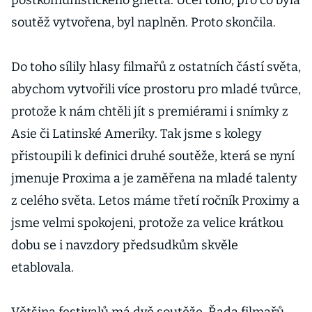
postkomunistického ghetta. Účel toho, pro co byla
soutěž vytvořena, byl naplněn. Proto skončila.
Do toho sílily hlasy filmařů z ostatních částí světa,
abychom vytvořili více prostoru pro mladé tvůrce,
protože k nám chtěli jít s premiérami i snímky z
Asie či Latinské Ameriky. Tak jsme s kolegy
přistoupili k definici druhé soutěže, která se nyní
jmenuje Proxima a je zaměřena na mladé talenty
z celého světa. Letos máme třetí ročník Proximy a
jsme velmi spokojeni, protože za velice krátkou
dobu se i navzdory předsudkům skvěle
etablovala.