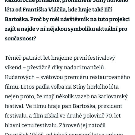
každoročně přinášíte, promítnete Stíny horkého
léta od Františka Vláčila, kde hraje také Jiří
Bartoška. Proč by měl návštěvník na tuto projekci
zajít a najde v ní nějakou symboliku aktuální pro
současnost?
Téměř patnáct let hrajeme první festivalový
víkend – převážně díky nadaci manželů
Kučerových – světovou premiéru restaurovaného
filmu. Letos padla volba na Stíny horkého léta
nejen proto, že mají několik vazeb na karlovarský
festival. Ve filmu hraje pan Bartoška, prezident
festivalu, a film získal ve druhé polovině 70. let
hlavní cenu festivalu. Zároveň jej natočil