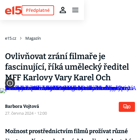
Předplatné
e15.cz
Magazín
Ovlivňovat zrání filmaře je
fascinující, říká umělecký ředitel
MFF Karlovy Vary Karel Och
Barbora Vojtová
0
27. června 2024
·
12:00
Možnost prostřednictvím filmů prožívat různé