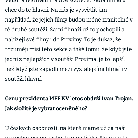
Většina festivalů má dvě soutěže. Řada filmařů
chce do té hlavní. Na nás je vysvětlit jim
například, že jejich filmy budou méně zranitelné v
té druhé soutěži. Sami filmaři už to pochopili a
nabízejí své filmy i do Proximy. To je důkaz, že
rozumějí misi této sekce a také tomu, že když jste
jedni z nejlepších v soutěži Proxima, je to lepší,
než když jste zapadlí mezi vyzrálejšími filmaři v
soutěži hlavní.
Cenu prezidenta MFF KV letos obdrží Ivan Trojan.
Jak složité je vybrat oceněného?
U českých osobností, na které máme už za naši