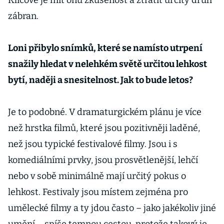
Klíčové je mít onu zkušenost a ztratit určitý druh
zábran.
Loni přibylo snímků, které se namísto utrpení
snažily hledat v nelehkém světě určitou lehkost
bytí, naději a snesitelnost. Jak to bude letos?
Je to podobné. V dramaturgickém plánu je více
než hrstka filmů, které jsou pozitivněji laděné,
než jsou typické festivalové filmy. Jsou i s
komediálními prvky, jsou prosvětlenější, lehčí
nebo v sobě minimálně mají určitý pokus o
lehkost. Festivaly jsou místem zejména pro
umělecké filmy a ty jdou často – jako jakékoliv jiné