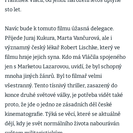
František Vláčil, od jehož narození letos uplyne
sto let.
Navíc bude k tomuto filmu úžasná delegace.
Přijede Juraj Kukura, Marta Vančurová, ale i
významný český lékař Robert Lischke, který ve
filmu hraje jejich syna. Kdo má Vláčila spojeného
jen s Marketou Lazarovou, uvidí, že byl schopný
mnoha jiných žánrů. Byl to filmař velmi
všestranný. Tento tísnivý thriller, zasazený do
konce druhé světové války, je potřeba vidět také
proto, že jde o jedno ze zásadních děl české
kinematografie. Týká se věcí, které se aktuálně
dějí, kdy je svět normálního života nabouráván