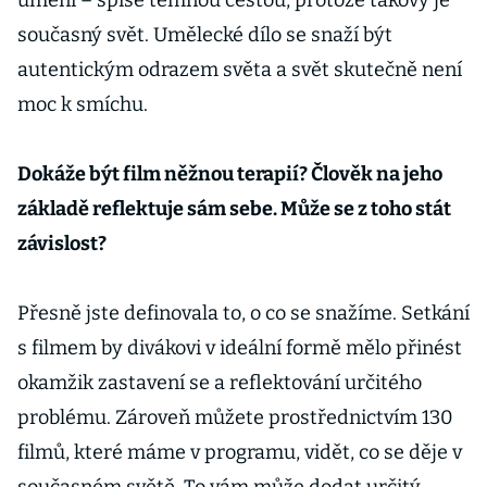
umění – spíše temnou cestou, protože takový je
současný svět. Umělecké dílo se snaží být
autentickým odrazem světa a svět skutečně není
moc k smíchu.
Dokáže být film něžnou terapií? Člověk na jeho
základě reflektuje sám sebe. Může se z toho stát
závislost?
Přesně jste definovala to, o co se snažíme. Setkání
s filmem by divákovi v ideální formě mělo přinést
okamžik zastavení se a reflektování určitého
problému. Zároveň můžete prostřednictvím 130
filmů, které máme v programu, vidět, co se děje v