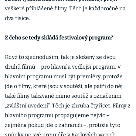
veškeré přihlášené filmy. Těch je každoročně na
dva tisíce.
Z čeho se tedy skládá festivalový program?
Když to zjednoduším, tak je složený ze dvou
druhů filmů – pro hlavní a vedlejší program. V
hlavním programu musí být premiéry, protože
jde o filmy, které jsou v soutěži, ale patří do něj
také filmy takzvaně mimo soutěž s označením
„zvláštní uvedení“. Těch je zhruba čtyřicet. Filmy z
hlavního programu propagujeme nejvíc –
zejména pokud jde o zahraničí –, protože tyto
snímky po své premiéře v Karlových Varech