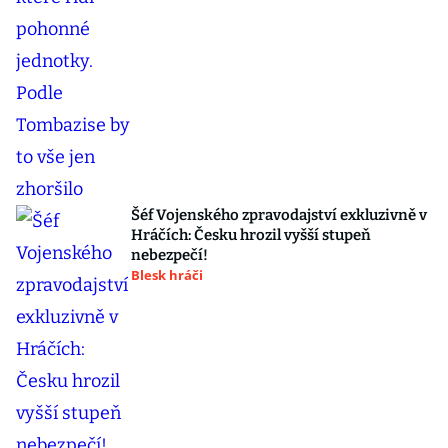
Šéf Vojenského zpravodajství exkluzivně v
Hráčích: Česku hrozil vyšší stupeň
nebezpečí!
Blesk hráči