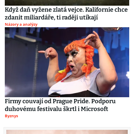
Když daň vyžene zlatá vejce. Kalifornie chce
zdanit miliardáře, ti raději utíkají
Názory a analýzy
Firmy couvají od Prague Pride. Podporu
duhovému festivalu škrtl i Microsoft
Byznys