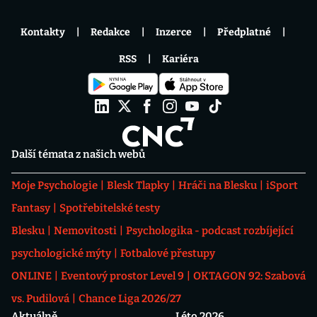
Kontakty
Redakce
Inzerce
Předplatné
RSS
Kariéra
Další témata z našich webů
Moje Psychologie
Blesk Tlapky
Hráči na Blesku
iSport
Fantasy
Spotřebitelské testy
Blesku
Nemovitosti
Psychologika - podcast rozbíjející
psychologické mýty
Fotbalové přestupy
ONLINE
Eventový prostor Level 9
OKTAGON 92: Szabová
vs. Pudilová
Chance Liga 2026/27
Aktuálně
Léto 2026