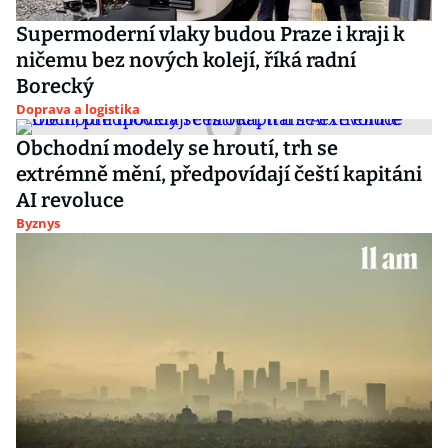
Supermoderní vlaky budou Praze i kraji k
ničemu bez nových kolejí, říká radní
Borecký
Doprava a logistika
Obchodní modely se hroutí, trh se
extrémně mění, předpovídají čeští kapitáni
AI revoluce
Byznys