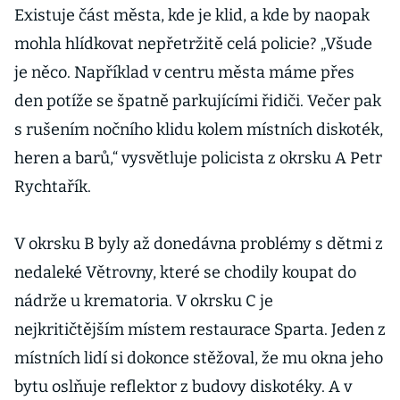
Existuje část města, kde je klid, a kde by naopak
mohla hlídkovat nepřetržitě celá policie? „Všude
je něco. Například v centru města máme přes
den potíže se špatně parkujícími řidiči. Večer pak
s rušením nočního klidu kolem místních diskoték,
heren a barů,“ vysvětluje policista z okrsku A Petr
Rychtařík.
V okrsku B byly až donedávna problémy s dětmi z
nedaleké Větrovny, které se chodily koupat do
nádrže u krematoria. V okrsku C je
nejkritičtějším místem restaurace Sparta. Jeden z
místních lidí si dokonce stěžoval, že mu okna jeho
bytu oslňuje reflektor z budovy diskotéky. A v