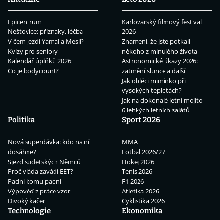
Epicentrum
Karlovarský filmový festival
Neštovice: příznaky, léčba
2026
V čem jezdí Yamal a Mesii?
Znamení, že jste potkali
Kvízy pro seniory
někoho z minulého života
Kalendář úplňků 2026
Astronomické úkazy 2026:
Co je bodycount?
zatmění slunce a další
Jak obléci miminko při
vysokých teplotách?
Jak na dokonalé letní mojito
6 lehkých letních salátů
Politika
Sport 2026
Nová superdávka: kdo na ní
MMA
dosáhne?
Fotbal 2026/27
Sjezd sudetských Němců
Hokej 2026
Proč vláda zavádí EET?
Tenis 2026
Padni komu padni
F1 2026
Výpověď z práce vzor
Atletika 2026
Divoký kačer
Cyklistika 2026
Technologie
Ekonomika