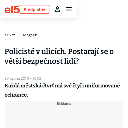
Předplatné
e15.cz
Magazín
Policisté v ulicích. Postarají se o
větší bezpečnost lidí?
30. srpna 2010
·
10:03
Každá městská čtvrť má své čtyři uniformované
ochránce.