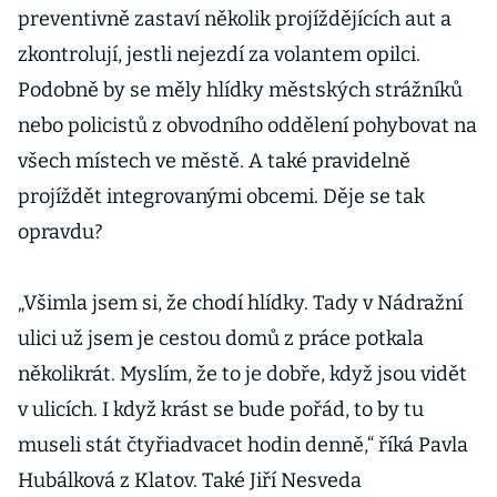
preventivně zastaví několik projíždějících aut a
zkontrolují, jestli nejezdí za volantem opilci.
Podobně by se měly hlídky městských strážníků
nebo policistů z obvodního oddělení pohybovat na
všech místech ve městě. A také pravidelně
projíždět integrovanými obcemi. Děje se tak
opravdu?
„Všimla jsem si, že chodí hlídky. Tady v Nádražní
ulici už jsem je cestou domů z práce potkala
několikrát. Myslím, že to je dobře, když jsou vidět
v ulicích. I když krást se bude pořád, to by tu
museli stát čtyřiadvacet hodin denně,“ říká Pavla
Hubálková z Klatov. Také Jiří Nesveda