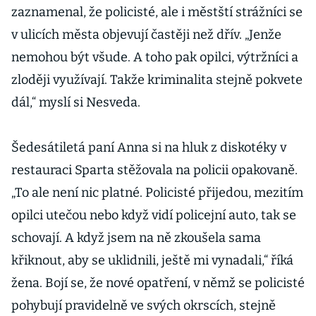
zaznamenal, že policisté, ale i městští strážníci se
v ulicích města objevují častěji než dřív. „Jenže
nemohou být všude. A toho pak opilci, výtržníci a
zloději využívají. Takže kriminalita stejně pokvete
dál,“ myslí si Nesveda.
Šedesátiletá paní Anna si na hluk z diskotéky v
restauraci Sparta stěžovala na policii opakovaně.
„To ale není nic platné. Policisté přijedou, mezitím
opilci utečou nebo když vidí policejní auto, tak se
schovají. A když jsem na ně zkoušela sama
křiknout, aby se uklidnili, ještě mi vynadali,“ říká
žena. Bojí se, že nové opatření, v němž se policisté
pohybují pravidelně ve svých okrscích, stejně