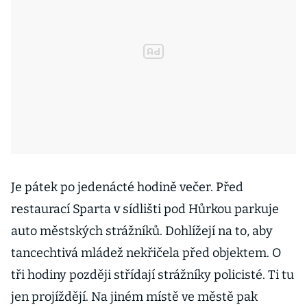
Je pátek po jedenácté hodině večer. Před
restaurací Sparta v sídlišti pod Hůrkou parkuje
auto městských strážníků. Dohlížejí na to, aby
tancechtivá mládež nekřičela před objektem. O
tři hodiny později střídají strážníky policisté. Ti tu
jen projíždějí. Na jiném místě ve městě pak