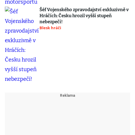
Šéf Vojenského zpravodajství exkluzivně v
Hráčích: Česku hrozil vyšší stupeň
nebezpečí!
Blesk hráči