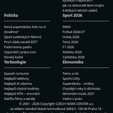
vysokých teplotách?
Jak na dokonalé letní mojito
6 lehkých letních salátů
Politika
Sport 2026
Nová superdávka: kdo na ní
MMA
dosáhne?
Fotbal 2026/27
Sjezd sudetských Němců
Hokej 2026
Proč vláda zavádí EET?
Tenis 2026
Padni komu padni
F1 2026
Výpověď z práce vzor
Atletika 2026
Divoký kačer
Cyklistika 2026
Technologie
Ekonomika
SpaceX na burze
Temu a clo
Nejlepší telefony
Spořicí účty
Nejlepší AI zdarma
Superdávka – změny
Nejlepší chytré hodinky
Chybějící roky k důchodu
Nejlepší VPN – srovnání
Minimální mzda 2027
Netflix filmy a seriály
Vedro v práci
© 2001 - 2026 Copyright
CZECH NEWS CENTER a.s.
se sídlem náměstí Marie Schmolkové 3493/1, 100 00 Praha 10 -