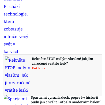
Řekněte STOP mdlým vlasům! Jak jim
zaručeně vrátíte lesk?
Reklama
Sparta mi vyrazila dech, poprvé v historii
budu jen chválit. Fotbal v moderním balení