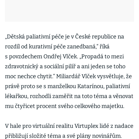
„Dětská paliativní péče je v České republice na
rozdíl od kurativní péče zanedbaná,“ říká
s povzdechem Ondřej Vlček. „Propadá to mezi
zdravotnický a sociální pilíř a ani jeden se toho
moc nechce chytit.“ Miliardář Vlček vysvětluje, že
právě proto se s manželkou Katarínou, paliativní
lékařkou, rozhodli zaměřit na toto téma a věnovat
mu čtyřicet procent svého celkového majetku.
V hale pro virtuální realitu Virtuplex lidé z nadace
přibližují složité téma a své plány novinářům.