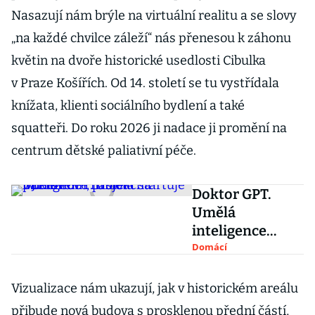
Nasazují nám brýle na virtuální realitu a se slovy
„na každé chvilce záleží“ nás přenesou k záhonu
květin na dvoře historické usedlosti Cibulka
v Praze Košířích. Od 14. století se tu vystřídala
knížata, klienti sociálního bydlení a také
squatteři. Do roku 2026 ji nadace ji promění na
centrum dětské paliativní péče.
Doktor GPT.
Umělá
inteligence
naslouchá
Domácí
pacientům,
projekt startuje
Vizualizace nám ukazují, jak v historickém areálu
v Jihlavě
přibude nová budova s prosklenou přední částí,