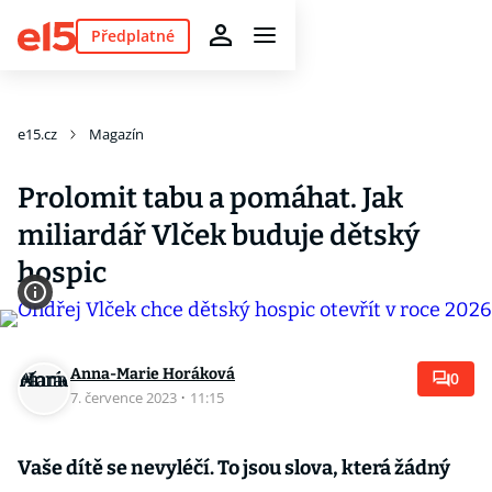
Předplatné
e15.cz
Magazín
Prolomit tabu a pomáhat. Jak
miliardář Vlček buduje dětský
hospic
Anna-Marie Horáková
0
7. července 2023
·
11:15
Vaše dítě se nevyléčí. To jsou slova, která žádný