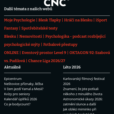
Další témata z našich webů
Moje Psychologie
Blesk Tlapky
Hráči na Blesku
iSport
Fantasy
Spotřebitelské testy
Blesku
Nemovitosti
Psychologika - podcast rozbíjející
psychologické mýty
Fotbalové přestupy
ONLINE
Eventový prostor Level 9
OKTAGON 92: Szabová
vs. Pudilová
Chance Liga 2026/27
Aktuálně
Léto 2026
Epicentrum
Karlovarský filmový festival
Neštovice: příznaky, léčba
2026
V čem jezdí Yamal a Mesii?
Znamení, že jste potkali
Kvízy pro seniory
někoho z minulého života
Kalendář úplňků 2026
Astronomické úkazy 2026:
Co je bodycount?
zatmění slunce a další
Jak obléci miminko při