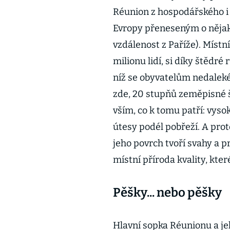
Réunion z hospodářského 
Evropy přeneseným o nějakýc
vzdálenost z Paříže). Místní
milionu lidí, si díky štědré
níž se obyvatelům nedaleké
zde, 20 stupňů zeměpisné š
vším, co k tomu patří: vysok
útesy podél pobřeží. A prot
jeho povrch tvoří svahy a 
místní příroda kvality, kte
Pěšky... nebo pěšky
Hlavní sopka Réunionu a je