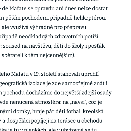
 de Mafate se opravdu ani dnes nelze dostat
ým pěším pochodem, případně helikoptérou.
 ale využívá výhradně pro přepravu
případě neodkladných zdravotních potíží.
: soused na návštěvu, děti do školy i pošťák
i sběrateli k těm nejcennějším).
ého Mafatu v 19. století stahovali uprchlí
e geografická izolace je zde samozřejmě znát i
h pochodu docházíme do největší zdejší osady
vdě nenucená atmosféra: na „návsi“, což je
ými domky, hraje pár dětí fotbal, kreolská
y a dospěláci popíjejí na terásce u obchodu
ka je tu v plenkách, ale v ubytovně se tu