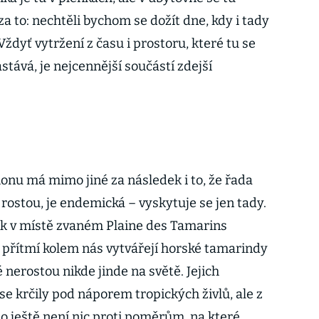
a to: nechtěli bychom se dožít dne, kdy i tady
Vždyť vytržení z času i prostoru, které tu se
ává, je nejcennější součástí zdejší
nu má mimo jiné za následek i to, že řada
 rostou, je endemická – vyskytuje se jen tady.
ik v místě zvaném Plaine des Tamarins
 přítmí kolem nás vytvářejí horské tamarindy
 nerostou nikde jinde na světě. Jejich
e krčily pod náporem tropických živlů, ale z
o ještě není nic proti poměrům, na které