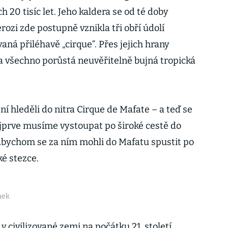
ch 20 tisíc let. Jeho kaldera se od té doby
rozi zde postupně vznikla tři obří údolí
ná přiléhavě „cirque“. Přes jejich hrany
 všechno porůstá neuvěřitelně bujná tropická
ní hleděli do nitra Cirque de Mafate – a teď se
jprve musíme vystoupat po široké cestě do
abychom se za ním mohli do Mafatu spustit po
é stezce.
nek
o v civilizované zemi na počátku 21. století