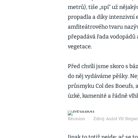
metrů), tiše „spí“ už nějaký
propadla a díky intenzivní e
amfiteátrového tvaru nazýva
přepadává řada vodopádů a
vegetace.
Před chvílí jsme skoro s báz
do něj vydáváme pěšky. Ne
průsmyku Col des Boeufs, 
úzké, kamenité a řádně vlhk
Réunion
|
Zdroj: Autot Vit Stepa
Jinak to totiž nejde: ač se t