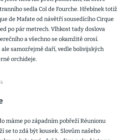
ranního sedla Col de Fourche. Hřebínek totiž
que de Mafate od návětří sousedícího Cirque
ed po pár metrech. Vlhkost tady doslova
erečního a všechno se okamžitě orosí.
le samozřejmě daří, vedle bolivijských
rné orchideje.
ek
e
aido máme po západním pobřeží Réunionu
eží se to zdá být kousek. Slovům našeho