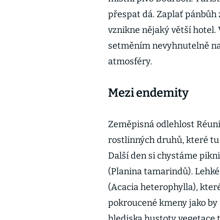
přespat dá. Zaplať pánbůh z
vznikne nějaký větší hotel. 
setměním nevyhnutelně nast
atmosféry.
Mezi endemity
Zeměpisná odlehlost Réunio
rostlinných druhů, které tu
Další den si chystáme pikn
(Planina tamarindů). Lehké
(Acacia heterophylla), které
pokroucené kmeny jako by s
hlediska hustoty vegetace t