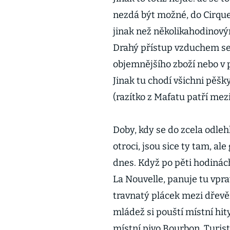
nezdá být možné, do Cirque
jinak než několikahodinov
Drahý přístup vzduchem se
objemnějšího zboží nebo v 
Jinak tu chodí všichni pěšky
(razítko z Mafatu patří mez
Doby, kdy se do zcela odlehl
otroci, jsou sice ty tam, al
dnes. Když po pěti hodinác
La Nouvelle, panuje tu vpra
travnatý plácek mezi dřevěn
mládež si pouští místní hit
místní pivo Bourbon. Turisti