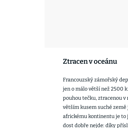
Ztracen v oceánu
Francouzský zámořský depa
jen o málo větší než 2500 
pouhou tečku, ztracenou v
větším kusem suché země j
africkému kontinentu je to 
dost dobře nejde: díky přís