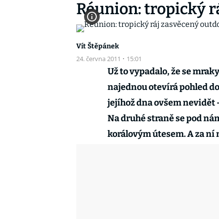
Réunion: tropický 
Vít Štěpánek
24. června 2011
·
15:01
Už to vypadalo, že se mraky
najednou otevírá pohled do
jejíhož dna ovšem nevidět –
Na druhé straně se pod nám
korálovým útesem. A za ní