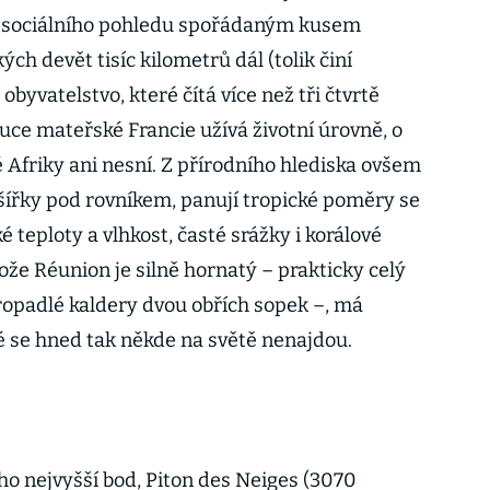
i sociálního pohledu spořádaným kusem
h devět tisíc kilometrů dál (tolik činí
 obyvatelstvo, které čítá více než tři čtvrtě
 ruce mateřské Francie užívá životní úrovně, o
 Afriky ani nesní. Z přírodního hlediska ovšem
ířky pod rovníkem, panují tropické poměry se
é teploty a vlhkost, časté srážky i korálové
ože Réunion je silně hornatý – prakticky celý
propadlé kaldery dvou obřích sopek –, má
ré se hned tak někde na světě nenajdou.
ho nejvyšší bod, Piton des Neiges (3070