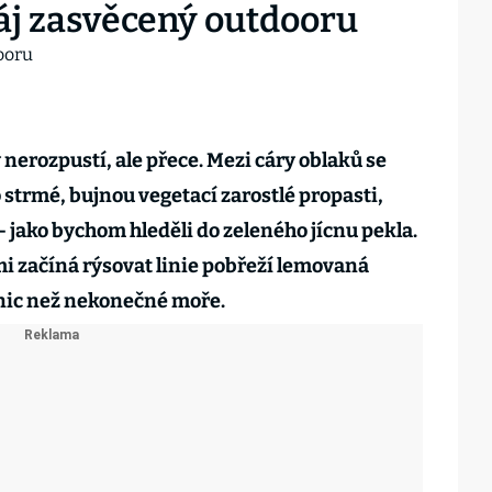
ráj zasvěcený outdooru
 nerozpustí, ale přece. Mezi cáry oblaků se
 strmé, bujnou vegetací zarostlé propasti,
 jako bychom hleděli do zeleného jícnu pekla.
i začíná rýsovat linie pobřeží lemovaná
 nic než nekonečné moře.