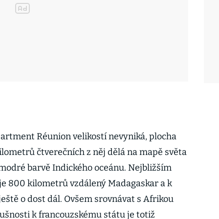
rtment Réunion velikostí nevyniká, plocha
kilometrů čtverečních z něj dělá na mapě světa
 modré barvě Indického oceánu. Nejbližším
e 800 kilometrů vzdálený Madagaskar a k
ještě o dost dál. Ovšem srovnávat s Afrikou
lušnosti k francouzskému státu je totiž