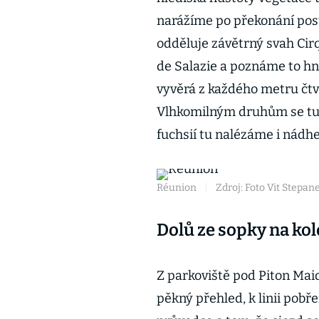
narážíme po překonání post
odděluje závětrný svah Cir
de Salazie a poznáme to hn
vyvěrá z každého metru čtv
Vlhkomilným druhům se tu a
fuchsií tu nalézáme i nádhe
Réunion
|
Zdroj: Foto Vit Stepan
Dolů ze sopky na kol
Z parkoviště pod Piton M
pěkný přehled, k linii pobř