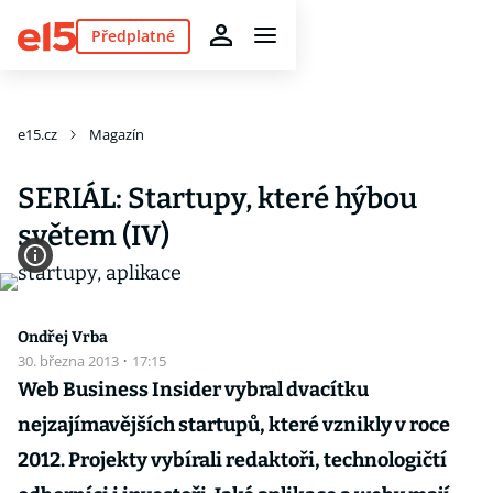
Předplatné
e15.cz
Magazín
SERIÁL: Startupy, které hýbou
světem (IV)
Ondřej Vrba
30. března 2013
·
17:15
Web Business Insider vybral dvacítku
nejzajímavějších startupů, které vznikly v roce
2012. Projekty vybírali redaktoři, technologičtí