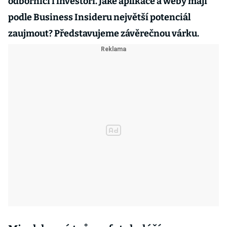
odborníci i investoři. Jaké aplikace a weby mají
podle Business Insideru největší potenciál
zaujmout? Představujeme závěrečnou várku.