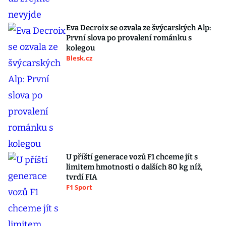
Eva Decroix se ozvala ze švýcarských Alp:
První slova po provalení románku s
kolegou
Blesk.cz
U příští generace vozů F1 chceme jít s
limitem hmotnosti o dalších 80 kg níž,
tvrdí FIA
F1 Sport