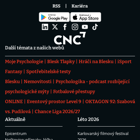
RSS
Kariéra
Další témata z našich webů
Moje Psychologie
Blesk Tlapky
Hráči na Blesku
iSport
Fantasy
Spotřebitelské testy
Blesku
Nemovitosti
Psychologika - podcast rozbíjející
psychologické mýty
Fotbalové přestupy
ONLINE
Eventový prostor Level 9
OKTAGON 92: Szabová
vs. Pudilová
Chance Liga 2026/27
Aktuálně
Léto 2026
Epicentrum
Karlovarský filmový festival
Neštovice: příznaky, léčba
2026