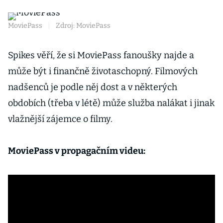
MoviePass
|
Zdroj: MoviePass
Spikes věří, že si MoviePass fanoušky najde a
může být i finančně životaschopný. Filmových
nadšenců je podle něj dost a v některých
obdobích (třeba v létě) může služba nalákat i jinak
vlažnější zájemce o filmy.
MoviePass v propagačním videu: