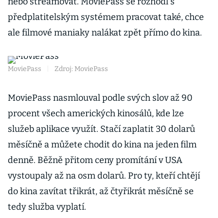
nebo streamovat. MoviePass se rozhodl s
předplatitelským systémem pracovat také, chce
ale filmové maniaky nalákat zpět přímo do kina.
MoviePass
|
Zdroj: MoviePass
MoviePass nasmlouval podle svých slov až 90
procent všech amerických kinosálů, kde lze
služeb aplikace využít. Stačí zaplatit 30 dolarů
měsíčně a můžete chodit do kina na jeden film
denně. Běžně přitom ceny promítání v USA
vystoupaly až na osm dolarů. Pro ty, kteří chtějí
do kina zavítat třikrát, až čtyřikrát měsíčně se
tedy služba vyplatí.