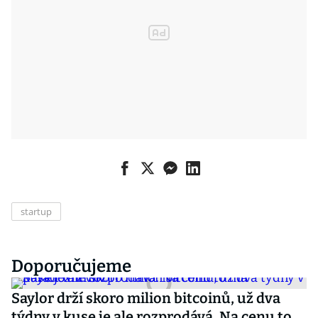
startup
Doporučujeme
Saylor drží skoro milion bitcoinů, už dva
týdny v kuse je ale rozprodává. Na cenu to