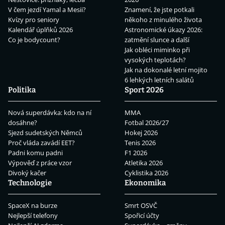
V čem jezdí Yamal a Mesii?
Znamení, že jste potkali
Kvízy pro seniory
někoho z minulého života
Kalendář úplňků 2026
Astronomické úkazy 2026:
Co je bodycount?
zatmění slunce a další
Jak obléci miminko při
vysokých teplotách?
Jak na dokonalé letní mojito
6 lehkých letních salátů
Politika
Sport 2026
Nová superdávka: kdo na ní
MMA
dosáhne?
Fotbal 2026/27
Sjezd sudetských Němců
Hokej 2026
Proč vláda zavádí EET?
Tenis 2026
Padni komu padni
F1 2026
Výpověď z práce vzor
Atletika 2026
Divoký kačer
Cyklistika 2026
Technologie
Ekonomika
SpaceX na burze
Smrt OSVČ
Nejlepší telefony
Spořicí účty