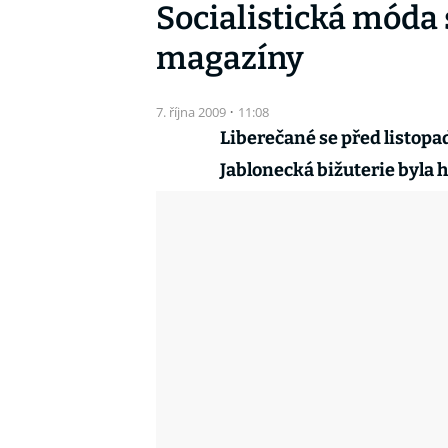
Socialistická móda 
magazíny
7. října 2009
·
11:08
Liberečané se před listopa
Jablonecká bižuterie byla 