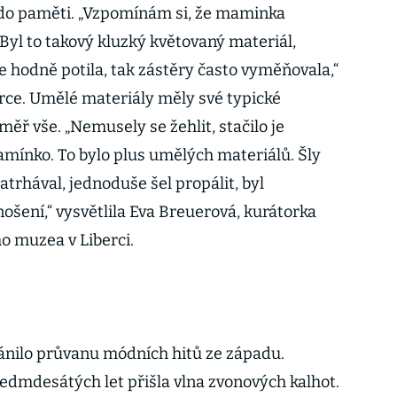
 do paměti. „Vzpomínám si, že maminka
. Byl to takový kluzký květovaný materiál,
se hodně potila, tak zástěry často vyměňovala,“
erce. Umělé materiály měly své typické
éměř vše. „Nemusely se žehlit, stačilo je
amínko. To bylo plus umělých materiálů. Šly
zatrhával, jednoduše šel propálit, byl
ošení,“ vysvětlila Eva Breuerová, kurátorka
o muzea v Liberci.
ánilo průvanu módních hitů ze západu.
dmdesátých let přišla vlna zvonových kalhot.