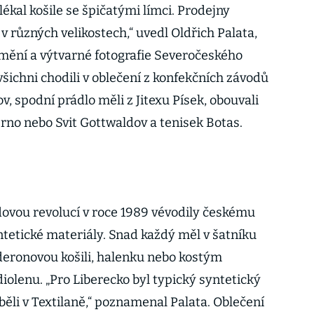
kal košile se špičatými límci. Prodejny
 v různých velikostech,“ uvedl Oldřich Palata,
mění a výtvarné fotografie Severočeského
 všichni chodili v oblečení z konfekčních závodů
, spodní prádlo měli z Jitexu Písek, obouvali
rno nebo Svit Gottwaldov a tenisek Botas.
adovou revolucí v roce 1989 vévodily českému
ntetické materiály. Snad každý měl v šatníku
ederonovou košili, halenku nebo kostým
iolenu. „Pro Liberecko byl typický syntetický
běli v Textilaně,“ poznamenal Palata. Oblečení