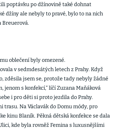
žili poptávku po džínovině také dohnat
ské džíny ale nebyly to pravé, bylo to na nich
 Breuerová.
ímu oblečení byly omezené.
hovala v sedmdesátých letech z Prahy. Když
o, zděsila jsem se, protože tady nebyly žádné
, jenom s konfekcí,“ líčí Zuzana Maňáková
ebe i pro děti si proto jezdila do Prahy.
mi trasu. Na Václavák do Domu módy, pro
 ke kinu Blaník. Pěkná dětská konfekce se dala
Ulici, kde byla rovněž Femina s luxusnějšími