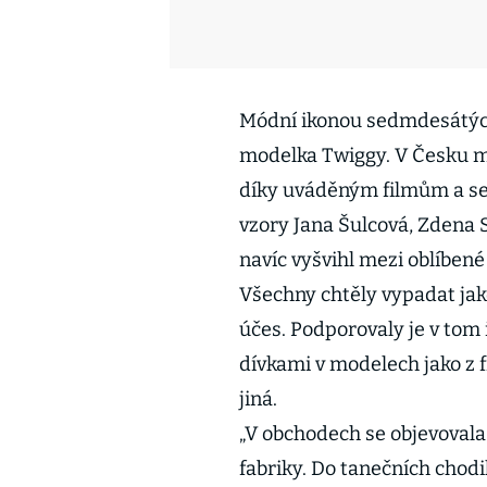
Módní ikonou sedmdesátých
modelka Twiggy. V Česku m
díky uváděným filmům a ser
vzory Jana Šulcová, Zdena 
navíc vyšvihl mezi oblíbené
Všechny chtěly vypadat jako
účes. Podporovaly je v tom 
dívkami v modelech jako z f
jiná.
„V obchodech se objevovala
fabriky. Do tanečních chodi