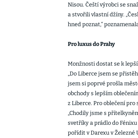
Nisou. Čeští výrobci se sna
a stvořili vlastní džíny. „Če
hned poznat,“ poznamenala
Pro luxus do Prahy
Monžnosti dostat se k lepš
„Do Liberce jsem se přistě
jsem si poprvé prošla měst
obchody s lepším oblečením
z Liberce. Pro oblečení pro s
„Chodily jsme s přítelkyně
svetříky a prádlo do Fénixu
pořídit v Darexu v Železné 