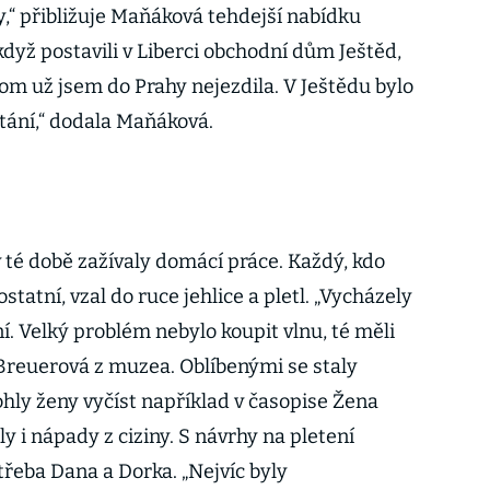
y,“ přibližuje Maňáková tehdejší nabídku
dyž postavili v Liberci obchodní dům Ještěd,
om už jsem do Prahy nejezdila. V Ještědu bylo
tání,“ dodala Maňáková.
té době zažívaly domácí práce. Každý, kdo
statní, vzal do ruce jehlice a pletl. „Vycházely
ní. Velký problém nebylo koupit vlnu, té měli
Breuerová z muzea. Oblíbenými se staly
mohly ženy vyčíst například v časopise Žena
y i nápady z ciziny. S návrhy na pletení
 třeba Dana a Dorka. „Nejvíc byly