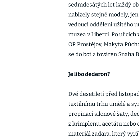
sedmdesátých let každý oblé
nabízely stejné modely, jen
vedoucí oddělení užitého u
muzea v Liberci. Po ulicích
OP Prostějov, Makyta Púchov
se do bot z továren Snaha B
Je libo dederon?
Dvě desetiletí před listop
textilnímu trhu umělé a sy
propínací silonové šaty, d
z krimplenu, acetátu nebo d
materiál zadara, který vyrá