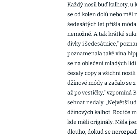
Každý nosil buď kalhoty, u 
se od kolen dolů nebo měl 
šedesátých let přišla móda
nemožně. A tak krátké sukn
dívky i šedesátnice,“ poz
poznamenala také vlna hip
se na oblečení mladých lidí
česaly copy a všichni nosil
džínové módy a začalo se z 
až po vestičky,“ vzpomíná B
sehnat nedaly. „Největší u
džínových kalhot. Rodiče mi 
kde měli originály. Měla jse
dlouho, dokud se nerozpadl