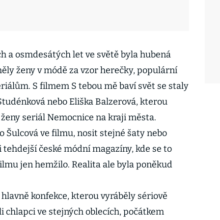
 a osmdesátých let ve světě byla hubená
ěly ženy v módě za vzor herečky, populární
iálům. S filmem S tebou mě baví svět se staly
Studénková nebo Eliška Balzerová, kterou
 ženy seriál Nemocnice na kraji města.
 Šulcová ve filmu, nosit stejné šaty nebo
i tehdejší české módní magazíny, kde se to
ilmu jen hemžilo. Realita ale byla poněkud
 hlavně konfekce, kterou vyráběly sériově
li chlapci ve stejných oblecích, počátkem