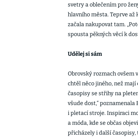
svetry a oblečením pro žen
hlavního města. Teprve až k
začala nakupovat tam. „Pot
spousta pěkných věcí k dos
Udělej si sám
Obrovský rozmach ovšem v 
chtěl něco jiného, než mají o
časopisy se střihy na plete
všude dost,“ poznamenala 
i pletací stroje. Inspiraci 
a móda, kde se občas objevil
přicházely i další časopisy,