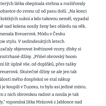
kterých látka obepínala stehna a rozšiřovaly
nohavice do zvonu už od pasu dolů. „Na konci
 krátkých sukní a kdo takovou neměl, vypadal
ě nad kolena nosily ženy bez ohledu na věk,
namenala Breuerová. Módu v Česku
pie stylu. V sedmdesátých letech
 začaly objevovat květinové vzory, dívky si
i roztrhané džíny. „Přišel obrovský boom
ní šít úplně vše, od doplňků, přes tašky
reuerová. Skutečné džíny se ale jen tak
dálostí mého dospívání se stal nákup
je koupili v Tuzexu, to bylo asi jediné místo,
m z nich obrovskou radost a nosila je tak
y,“ vzpomíná Jitka Mrázová z Jablonce nad