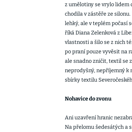
z umělotiny se vrylo lidem
chodila v zástěře ze silonu
lehký, ale v teplém počasí 
říká Diana Zelenková z Lib
vlastnosti a šilo se z nich t
po praní pouze vyvěsit na r
ale snadno zničit, textil se 
neprodyšný, nepříjemný k n
sbírky textilu Severočeskéh
Nohavice do zvonu
Ani uzavření hranic nezabr
Na přelomu šedesátých a se