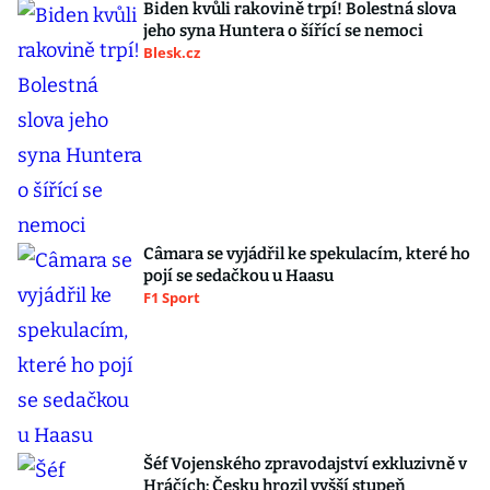
Biden kvůli rakovině trpí! Bolestná slova
jeho syna Huntera o šířící se nemoci
Blesk.cz
Câmara se vyjádřil ke spekulacím, které ho
pojí se sedačkou u Haasu
F1 Sport
Šéf Vojenského zpravodajství exkluzivně v
Hráčích: Česku hrozil vyšší stupeň