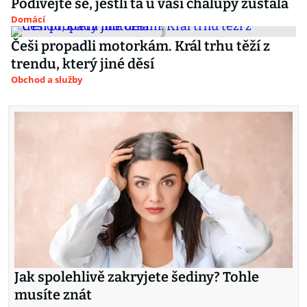
Podívejte se, jestli ta u vaší chalupy zůstala
Domácí
Češi propadli motorkám. Král trhu těží z
trendu, který jiné děsí
Obchod a služby
Jak spolehlivě zakryjete šediny? Tohle
musíte znát