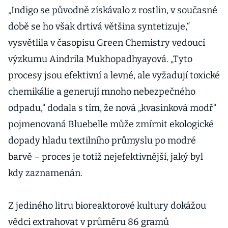
„Indigo se původně získávalo z rostlin, v současné
době se ho však drtivá většina syntetizuje,“
vysvětlila v časopisu Green Chemistry vedoucí
výzkumu Aindrila Mukhopadhyayová. „Tyto
procesy jsou efektivní a levné, ale vyžadují toxické
chemikálie a generují mnoho nebezpečného
odpadu,“ dodala s tím, že nová „kvasinková modř“
pojmenovaná Bluebelle může zmírnit ekologické
dopady hladu textilního průmyslu po modré
barvě – proces je totiž nejefektivnější, jaký byl
kdy zaznamenán.
Z jediného litru bioreaktorové kultury dokážou
vědci extrahovat v průměru 86 gramů