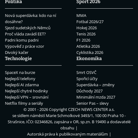
Politika
Sport 2026
Nová superdávka: kdo na ní
MMA
dosáhne?
Fotbal 2026/27
Sjezd sudetských Němců
Hokej 2026
Proč vláda zavádí EET?
Tenis 2026
Padni komu padni
F1 2026
Výpověď z práce vzor
Atletika 2026
Divoký kačer
Cyklistika 2026
Technologie
Ekonomika
SpaceX na burze
Smrt OSVČ
Nejlepší telefony
Spořicí účty
Nejlepší AI zdarma
Superdávka – změny
Nejlepší chytré hodinky
Důchody 2027
Nejlepší VPN – srovnání
Minimální mzda 2027
Netflix filmy a seriály
Senior Pas – slevy
© 2001 - 2026 Copyright
CZECH NEWS CENTER a.s.
se sídlem náměstí Marie Schmolkové 3493/1, 100 00 Praha 10 -
Strašnice, IČO: 02346826, zapsána v OR, sp.zn. B 19490 a dodavatelé
obsahu
Autorská práva k publikovaným materiálům