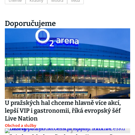
chemie
Kvasiny
Modrá
věda
Doporučujeme
U pražských hal chceme hlavně více akcí,
lepší VIP i gastronomii, říká evropský šéf
Live Nation
Obchod a služby