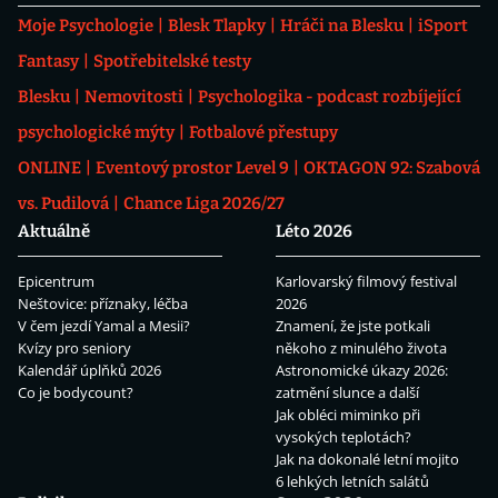
Moje Psychologie
Blesk Tlapky
Hráči na Blesku
iSport
Fantasy
Spotřebitelské testy
Blesku
Nemovitosti
Psychologika - podcast rozbíjející
psychologické mýty
Fotbalové přestupy
ONLINE
Eventový prostor Level 9
OKTAGON 92: Szabová
vs. Pudilová
Chance Liga 2026/27
Aktuálně
Léto 2026
Epicentrum
Karlovarský filmový festival
Neštovice: příznaky, léčba
2026
V čem jezdí Yamal a Mesii?
Znamení, že jste potkali
Kvízy pro seniory
někoho z minulého života
Kalendář úplňků 2026
Astronomické úkazy 2026:
Co je bodycount?
zatmění slunce a další
Jak obléci miminko při
vysokých teplotách?
Jak na dokonalé letní mojito
6 lehkých letních salátů