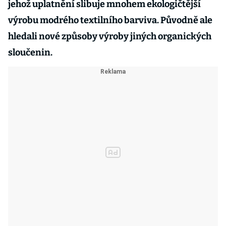
jehož uplatnění slibuje mnohem ekologičtější
výrobu modrého textilního barviva. Původně ale
hledali nové způsoby výroby jiných organických
sloučenin.