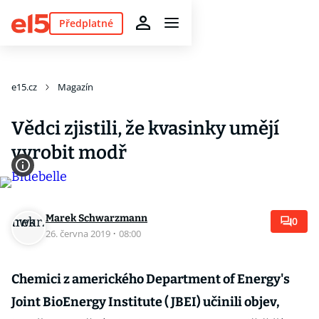
Předplatné
e15.cz
Magazín
Vědci zjistili, že kvasinky umějí
vyrobit modř
Marek Schwarzmann
0
26. června 2019
·
08:00
Chemici z amerického Department of Energy's
Joint BioEnergy Institute ( JBEI) učinili objev,