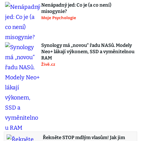
Nenápadný jed: Co je (a co není)
misogynie?
Moje Psychologie
Synology má „novou“ řadu NASů. Modely
Neo+ lákají výkonem, SSD a vyměnitelnou
RAM
Živě.cz
Řekněte STOP mdlým vlasům! Jak jim