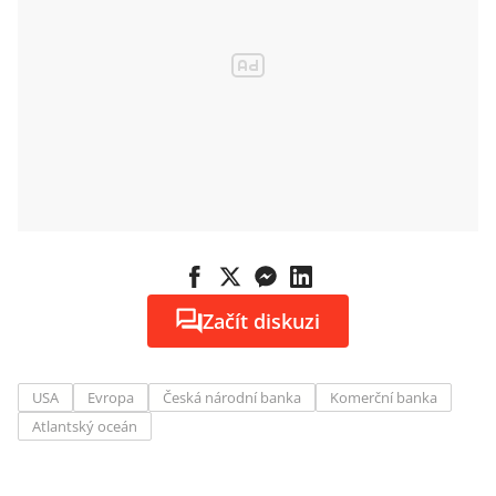
Začít diskuzi
USA
Evropa
Česká národní banka
Komerční banka
Atlantský oceán