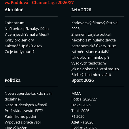
vs. Pudilová
Chance Liga 2026/27
Aktuálně
Léto 2026
Epicentrum
Karlovarský filmový festival
Neštovice: příznaky, léčba
2026
V čem jezdí Yamal a Mesii?
Znamení, že jste potkali
Kvízy pro seniory
někoho z minulého života
Kalendář úplňků 2026
Astronomické úkazy 2026:
Co je bodycount?
zatmění slunce a další
Jak obléci miminko při
vysokých teplotách?
Jak na dokonalé letní mojito
6 lehkých letních salátů
Politika
Sport 2026
Nová superdávka: kdo na ní
MMA
dosáhne?
Fotbal 2026/27
Sjezd sudetských Němců
Hokej 2026
Proč vláda zavádí EET?
Tenis 2026
Padni komu padni
F1 2026
Výpověď z práce vzor
Atletika 2026
Divoký kačer
Cyklistika 2026