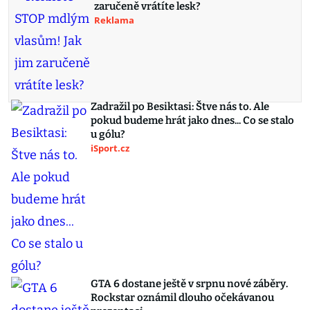
zaručeně vrátíte lesk?
Reklama
Zadražil po Besiktasi: Štve nás to. Ale
pokud budeme hrát jako dnes... Co se stalo
u gólu?
iSport.cz
GTA 6 dostane ještě v srpnu nové záběry.
Rockstar oznámil dlouho očekávanou