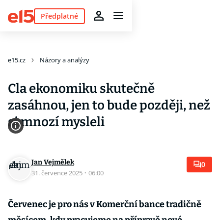
Předplatné
e15.cz
Názory a analýzy
Cla ekonomiku skutečně
zasáhnou, jen to bude později, než
si mnozí mysleli
Jan Vejmělek
0
31. července 2025
·
06:00
Červenec je pro nás v Komerční bance tradičně