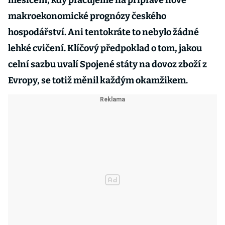
měsícem, kdy pracujeme na přípravě nové
makroekonomické prognózy českého
hospodářství. Ani tentokráte to nebylo žádné
lehké cvičení. Klíčový předpoklad o tom, jakou
celní sazbu uvalí Spojené státy na dovoz zboží z
Evropy, se totiž měnil každým okamžikem.