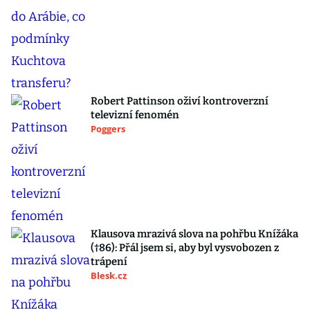
Robert Pattinson oživí kontroverzní
televizní fenomén
Poggers
Klausova mrazivá slova na pohřbu Knížáka
(†86): Přál jsem si, aby byl vysvobozen z
trápení
Blesk.cz