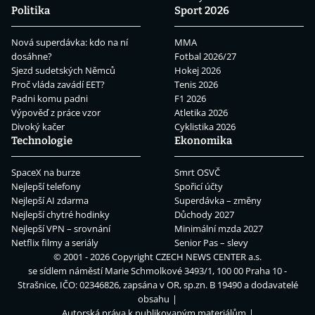
Politika
Sport 2026
Nová superdávka: kdo na ní
MMA
dosáhne?
Fotbal 2026/27
Sjezd sudetských Němců
Hokej 2026
Proč vláda zavádí EET?
Tenis 2026
Padni komu padni
F1 2026
Výpověď z práce vzor
Atletika 2026
Divoký kačer
Cyklistika 2026
Technologie
Ekonomika
SpaceX na burze
Smrt OSVČ
Nejlepší telefony
Spořicí účty
Nejlepší AI zdarma
Superdávka – změny
Nejlepší chytré hodinky
Důchody 2027
Nejlepší VPN – srovnání
Minimální mzda 2027
Netflix filmy a seriály
Senior Pas – slevy
© 2001 - 2026 Copyright
CZECH NEWS CENTER a.s.
se sídlem náměstí Marie Schmolkové 3493/1, 100 00 Praha 10 -
Strašnice, IČO: 02346826, zapsána v OR, sp.zn. B 19490 a dodavatelé
obsahu
Autorská práva k publikovaným materiálům