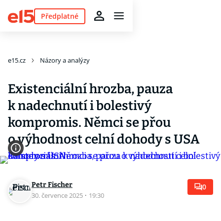
Předplatné
e15.cz
Názory a analýzy
Existenciální hrozba, pauza
k nadechnutí i bolestivý
kompromis. Němci se přou
o výhodnost celní dohody s USA
Petr Fischer
0
30. července 2025
·
19:30