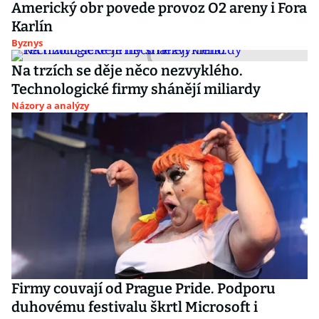
Americký obr povede provoz O2 areny i Fora
Karlín
Byznys
Na trzích se děje něco nezvyklého.
Technologické firmy shánějí miliardy
Názory a analýzy
Firmy couvají od Prague Pride. Podporu
duhovému festivalu škrtl Microsoft i