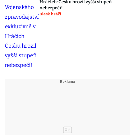
Hráčích: Česku hrozil vyšší stupeň
nebezpečí!
Blesk hráči