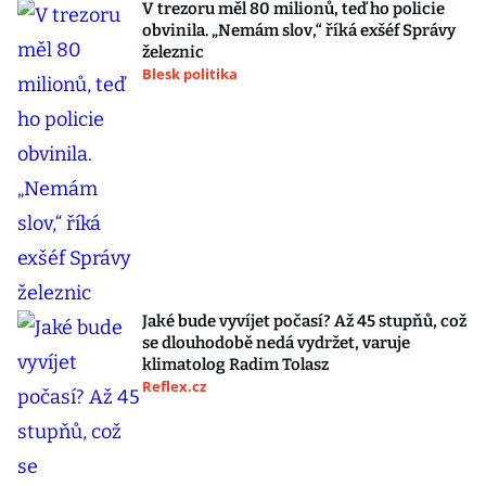
V trezoru měl 80 milionů, teď ho policie
obvinila. „Nemám slov,“ říká exšéf Správy
železnic
Blesk politika
Jaké bude vyvíjet počasí? Až 45 stupňů, což
se dlouhodobě nedá vydržet, varuje
klimatolog Radim Tolasz
Reflex.cz