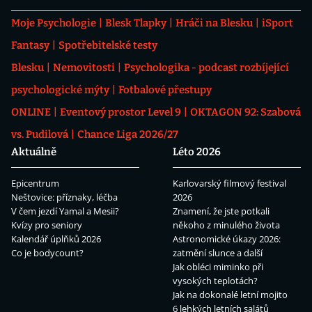
Moje Psychologie
Blesk Tlapky
Hráči na Blesku
iSport
Fantasy
Spotřebitelské testy
Blesku
Nemovitosti
Psychologika - podcast rozbíjející
psychologické mýty
Fotbalové přestupy
ONLINE
Eventový prostor Level 9
OKTAGON 92: Szabová
vs. Pudilová
Chance Liga 2026/27
Aktuálně
Léto 2026
Epicentrum
Karlovarský filmový festival
Neštovice: příznaky, léčba
2026
V čem jezdí Yamal a Mesii?
Znamení, že jste potkali
Kvízy pro seniory
někoho z minulého života
Kalendář úplňků 2026
Astronomické úkazy 2026:
Co je bodycount?
zatmění slunce a další
Jak obléci miminko při
vysokých teplotách?
Jak na dokonalé letní mojito
6 lehkých letních salátů