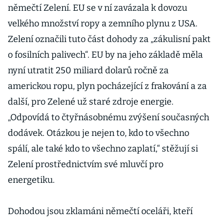
němečtí Zelení. EU se v ní zavázala k dovozu
velkého množství ropy a zemního plynu z USA.
Zelení označili tuto část dohody za „zákulisní pakt
o fosilních palivech“. EU by na jeho základě měla
nyní utratit 250 miliard dolarů ročně za
americkou ropu, plyn pocházející z frakování a za
další, pro Zelené už staré zdroje energie.
„Odpovídá to čtyřnásobnému zvýšení současných
dodávek. Otázkou je nejen to, kdo to všechno
spálí, ale také kdo to všechno zaplatí,“ stěžují si
Zelení prostřednictvím své mluvčí pro
energetiku.
Dohodou jsou zklamáni němečtí oceláři, kteří