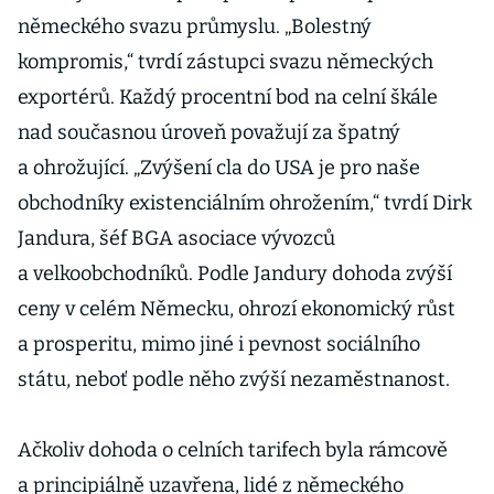
německého svazu průmyslu. „Bolestný
kompromis,“ tvrdí zástupci svazu německých
exportérů. Každý procentní bod na celní škále
nad současnou úroveň považují za špatný
a ohrožující. „Zvýšení cla do USA je pro naše
obchodníky existenciálním ohrožením,“ tvrdí Dirk
Jandura, šéf BGA asociace vývozců
a velkoobchodníků. Podle Jandury dohoda zvýší
ceny v celém Německu, ohrozí ekonomický růst
a prosperitu, mimo jiné i pevnost sociálního
státu, neboť podle něho zvýší nezaměstnanost.
Ačkoliv dohoda o celních tarifech byla rámcově
a principiálně uzavřena, lidé z německého