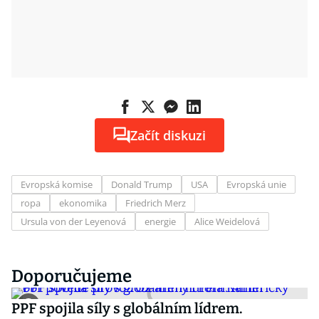
Začít diskuzi
Evropská komise
Donald Trump
USA
Evropská unie
ropa
ekonomika
Friedrich Merz
Ursula von der Leyenová
energie
Alice Weidelová
Doporučujeme
PPF spojila síly s globálním lídrem.