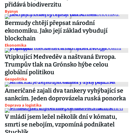
přidává biodiverzitu
Byznys
Bermudy chtějí přepsat národní
ekonomiku. Jako její základ vybudují
blockchain
Ekonomika
Vtipkující Medveděv a naštvaná Evropa.
Trumpův tlak na Grónsko hýbe celou
globální politikou
Geopolitika
Američané zajali dva tankery vyhýbající se
sankcím. Jeden doprovázela ruská ponorka
Doprava a logistika
V mládí jsem ležel několik dní v kómatu,
smrti se nebojím, vzpomíná podnikatel
Stuchlík