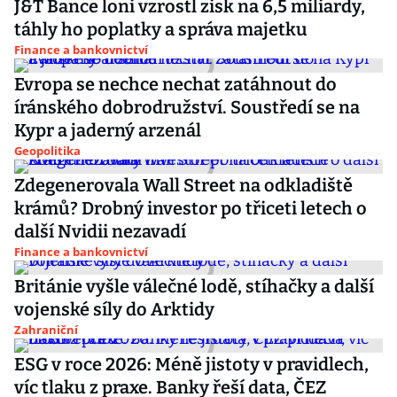
J&T Bance loni vzrostl zisk na 6,5 miliardy,
táhly ho poplatky a správa majetku
Finance a bankovnictví
Evropa se nechce nechat zatáhnout do
íránského dobrodružství. Soustředí se na
Kypr a jaderný arzenál
Geopolitika
Zdegenerovala Wall Street na odkladiště
krámů? Drobný investor po třiceti letech o
další Nvidii nezavadí
Finance a bankovnictví
Británie vyšle válečné lodě, stíhačky a další
vojenské síly do Arktidy
Zahraniční
ESG v roce 2026: Méně jistoty v pravidlech,
víc tlaku z praxe. Banky řeší data, ČEZ