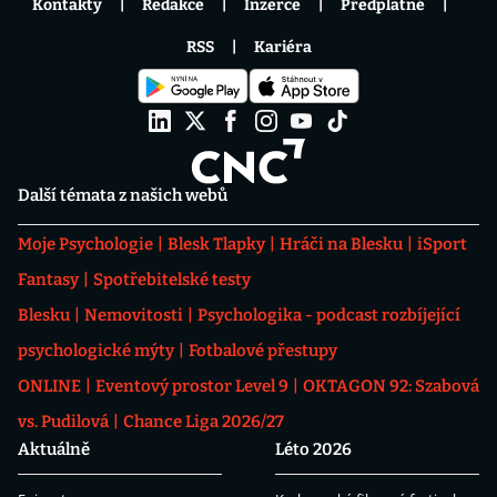
Kontakty
Redakce
Inzerce
Předplatné
RSS
Kariéra
Další témata z našich webů
Moje Psychologie
Blesk Tlapky
Hráči na Blesku
iSport
Fantasy
Spotřebitelské testy
Blesku
Nemovitosti
Psychologika - podcast rozbíjející
psychologické mýty
Fotbalové přestupy
ONLINE
Eventový prostor Level 9
OKTAGON 92: Szabová
vs. Pudilová
Chance Liga 2026/27
Aktuálně
Léto 2026