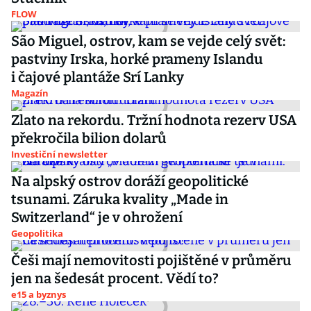
FLOW
São Miguel, ostrov, kam se vejde celý svět:
pastviny Irska, horké prameny Islandu
i čajové plantáže Srí Lanky
Magazín
Zlato na rekordu. Tržní hodnota rezerv USA
překročila bilion dolarů
Investiční newsletter
Na alpský ostrov doráží geopolitické
tsunami. Záruka kvality „Made in
Switzerland“ je v ohrožení
Geopolitika
Češi mají nemovitosti pojištěné v průměru
jen na šedesát procent. Vědí to?
e15 a byznys