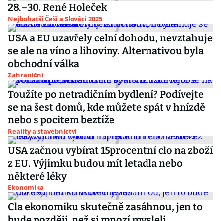
28.–30. René Holeček
Nejbohatší Češi a Slováci 2025
USA a EU uzavřely celní dohodu, nevztahuje
se ale na víno a lihoviny. Alternativou byla
obchodní válka
Zahraniční
Toužíte po netradičním bydlení? Podívejte
se na šest domů, kde můžete spát v hnízdě
nebo s pocitem beztíže
Reality a stavebnictví
USA začnou vybírat 15procentní clo na zboží
z EU. Výjimku budou mít letadla nebo
některé léky
Ekonomika
Cla ekonomiku skutečně zasáhnou, jen to
bude později, než si mnozí mysleli