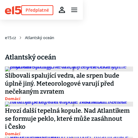
Předplatné
e15.cz
Atlantský oceán
Atlantský oceán
Slibovali spalující vedra, ale srpen bude
úplně jiný. Meteorologové varují před
nečekaným zvratem
Domácí
Hrozí další tepelná kopule. Nad Atlantikem
se formuje peklo, které může zasáhnout
i Česko
Domácí