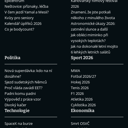
Epicentrum
Karlovarský filmový festival
Neštovice: příznaky, léčba
2026
V čem jezdí Yamal a Mesii?
Znamení, že jste potkali
Kvízy pro seniory
někoho z minulého života
Kalendář úplňků 2026
Astronomické úkazy 2026:
Co je bodycount?
zatmění slunce a další
Jak obléci miminko při
vysokých teplotách?
Jak na dokonalé letní mojito
6 lehkých letních salátů
Politika
Sport 2026
Nová superdávka: kdo na ní
MMA
dosáhne?
Fotbal 2026/27
Sjezd sudetských Němců
Hokej 2026
Proč vláda zavádí EET?
Tenis 2026
Padni komu padni
F1 2026
Výpověď z práce vzor
Atletika 2026
Divoký kačer
Cyklistika 2026
Technologie
Ekonomika
SpaceX na burze
Smrt OSVČ