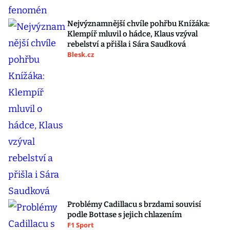
Nejvýznamnější chvíle pohřbu Knížáka:
Klempíř mluvil o hádce, Klaus vzýval
rebelství a přišla i Sára Saudková
Blesk.cz
Problémy Cadillacu s brzdami souvisí
podle Bottase s jejich chlazením
F1 Sport