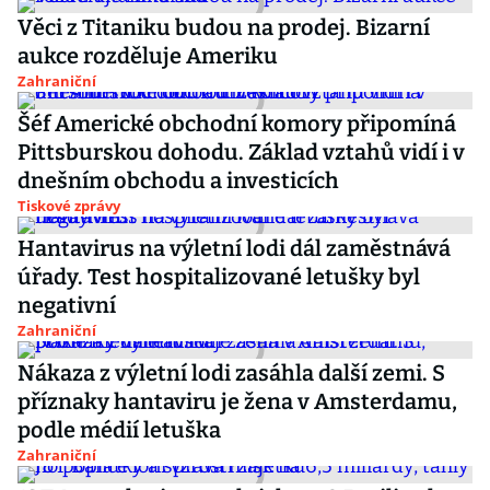
Věci z Titaniku budou na prodej. Bizarní
aukce rozděluje Ameriku
Zahraniční
Šéf Americké obchodní komory připomíná
Pittsburskou dohodu. Základ vztahů vidí i v
dnešním obchodu a investicích
Tiskové zprávy
Hantavirus na výletní lodi dál zaměstnává
úřady. Test hospitalizované letušky byl
negativní
Zahraniční
Nákaza z výletní lodi zasáhla další zemi. S
příznaky hantaviru je žena v Amsterdamu,
podle médií letuška
Zahraniční