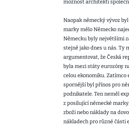
možnost architekti společ
Naopak německý vývoz byl 
marky mělo Německo najedn
Německu byly největšími za
stejně jako dnes u nás. Ty 
argumentovat, že Česká re
byla mezi státy eurozóny n
celou ekonomiku. Zatímco e
spornější byl přínos pro n
podnikatele. Ten neměl exp
z posilující německé mark
zboží nebo náklady na dovo
nákladech pro různé části 