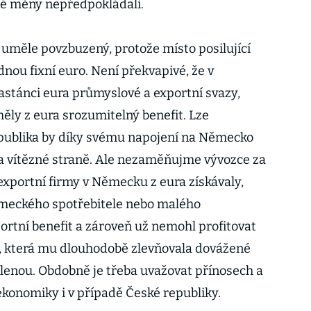
né měny nepředpokládali.
uměle povzbuzený, protože místo posilující
ou fixní euro. Není překvapivé, že v
stánci eura průmyslové a exportní svazy,
měly z eura srozumitelný benefit. Lze
publika by díky svému napojení na Německo
a vítězné straně. Ale nezaměňujme vývozce za
xportní firmy v Německu z eura získávaly,
ěmeckého spotřebitele nebo malého
ortní benefit a zároveň už nemohl profitovat
y, která mu dlouhodobě zlevňovala dovážené
lenou. Obdobně je třeba uvažovat přínosech a
ekonomiky i v případě České republiky.