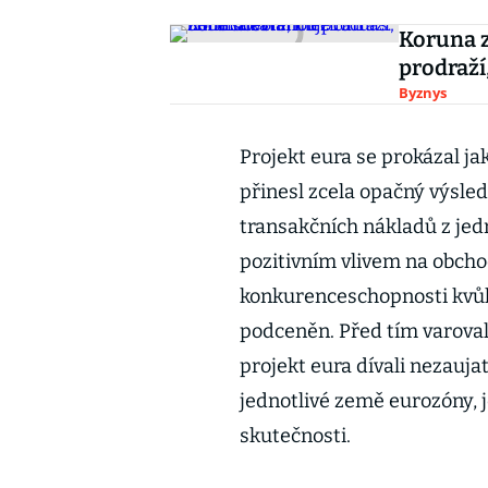
Koruna z
prodraží
Byznys
Projekt eura se prokázal ja
přinesl zcela opačný výsled
transakčních nákladů z je
pozitivním vlivem na obcho
konkurenceschopnosti kvůl
podceněn. Před tím varoval
projekt eura dívali nezauja
jednotlivé země eurozóny,
skutečnosti.