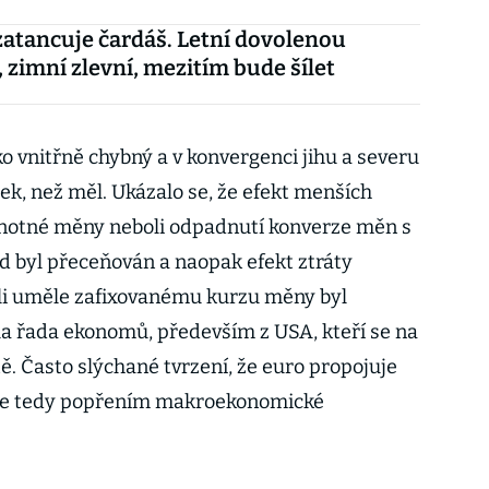
atancuje čardáš. Letní dovolenou
, zimní zlevní, mezitím bude šílet
ko vnitřně chybný a v konvergenci jihu a severu
ek, než měl. Ukázalo se, že efekt menších
dnotné měny neboli odpadnutí konverze měn s
d byl přeceňován a naopak efekt ztráty
i uměle zafixovanému kurzu měny byl
a řada ekonomů, především z USA, kteří se na
tě. Často slýchané tvrzení, že euro propojuje
 je tedy popřením makroekonomické