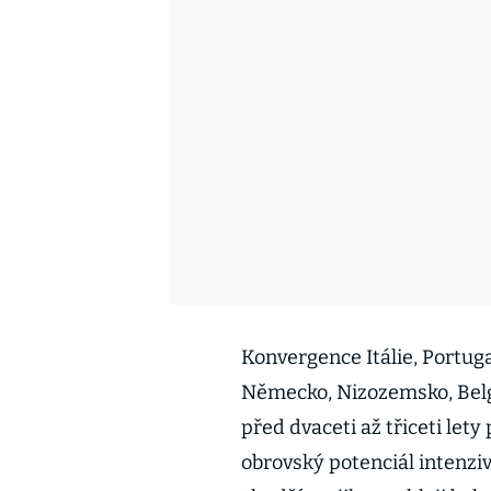
Konvergence Itálie, Portuga
Německo, Nizozemsko, Belgi
před dvaceti až třiceti let
obrovský potenciál intenz