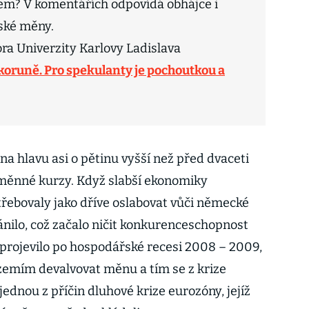
rem? V komentářích odpovídá obhájce i
ské měny.
ora Univerzity Karlovy Ladislava
o koruně. Pro spekulanty je pochoutkou a
 hlavu asi o pětinu vyšší než před dvaceti
 směnné kurzy. Když slabší ekonomiky
řebovaly jako dříve oslabovat vůči německé
ánilo, což začalo ničit konkurenceschopnost
ce projevilo po hospodářské recesi 2008 – 2009,
zemím devalvovat měnu a tím se z krize
 jednou z příčin dluhové krize eurozóny, jejíž