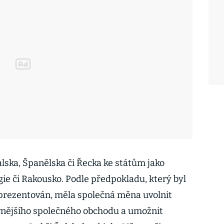
lska, Španělska či Řecka ke státům jako
e či Rakousko. Podle předpokladu, který byl
y prezentován, měla společná měna uvolnit
ivnějšího společného obchodu a umožnit