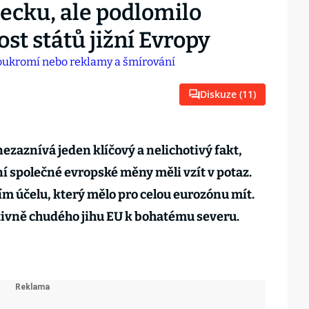
cku, ale podlomilo
t států jižní Evropy
Diskuze (
11
)
ezaznívá jeden klíčový a nelichotivý fakt,
 společné evropské měny měli vzít v potaz.
ím účelu, který mělo pro celou eurozónu mít.
tivně chudého jihu EU k bohatému severu.