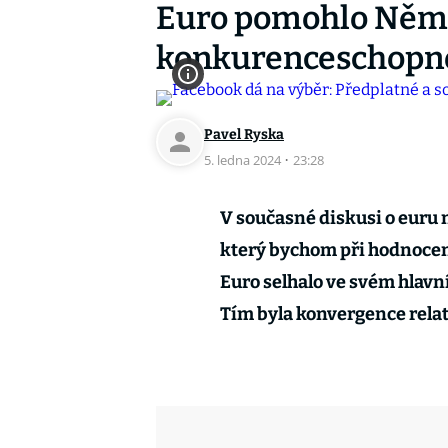
Euro pomohlo Něme
konkurenceschopnos
Pavel Ryska
5. ledna 2024
·
23:28
V současné diskusi o euru n
který bychom při hodnocení
Euro selhalo ve svém hlavn
Tím byla konvergence rela