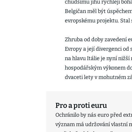
chudšímu jihu rychleji boha
Belgičan měl být úspěchem
evropskému projektu. Stal 
Zhruba od doby zavedení eur
Evropy a její divergenci o
na hlavu Itálie je nyní nižš
hospodářským výkonem dohá
dvaceti lety v mohutném z
Pro a proti euru
Ochránilo by nás euro před ext
význam má udržování vlastní m