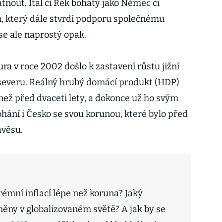
tnout. Ital či Řek bohatý jako Němec či
, který dále stvrdí podporu společnému
se ale naprostý opak.
a v roce 2002 došlo k zastavení růstu jižní
d severu. Reálný hrubý domácí produkt (HDP)
í než před dvaceti lety, a dokonce už ho svým
ní i Česko se svou korunou, které bylo před
ávěsu.
rémní inflací lépe než koruna? Jaký
ěny v globalizovaném světě? A jak by se