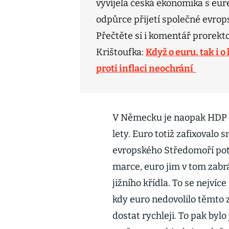
vyvíjela česká ekonomika s eu
odpůrce přijetí společné evrop
Přečtěte si i komentář prorekt
Krištoufka:
Když o euru, tak i 
proti inflaci neochrání
V Německu je naopak HDP na
lety. Euro totiž zafixovalo
evropského Středomoří pot
marce, euro jim v tom zabr
jižního křídla. To se nejví
kdy euro nedovolilo těmto 
dostat rychleji. To pak bylo