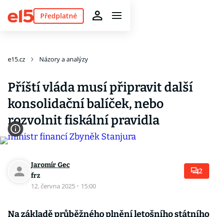
Předplatné
e15.cz
Názory a analýzy
Příští vláda musí připravit další
konsolidační balíček, nebo
rozvolnit fiskální pravidla
Jaromír Gec
2
frz
12. června 2025
·
15:00
Na základě průběžného plnění letošního státního