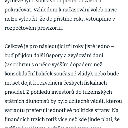
vymezených současnou podobou zákona
pokračovat. Vzhledem k načasování voleb navíc
nelze vyloučit, že do příštího roku vstoupíme v
rozpočtovém provizoriu.
Celkově je pro následující tři roky jisté jedno –
buď přijdou další úspory a zvyšování daní
(v souhrnu s o něco vyšším dopadem než
konsolidační balíček současné vlády), nebo bude
muset dojít k rozvolnění českých fiskálních
pravidel. Z pohledu investorů do tuzemských
státních dluhopisů by bylo užitečné vědět, kterou
variantu preferují jednotlivé politické strany. Na
finančních trzích totiž více než kde jinde platí, že