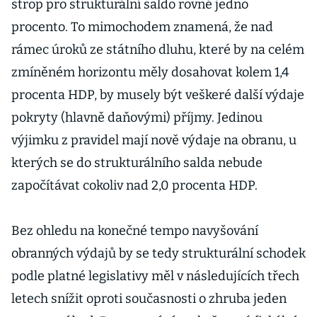
strop pro strukturální saldo rovné jedno
procento. To mimochodem znamená, že nad
rámec úroků ze státního dluhu, které by na celém
zmíněném horizontu měly dosahovat kolem 1,4
procenta HDP, by musely být veškeré další výdaje
pokryty (hlavně daňovými) příjmy. Jedinou
výjimku z pravidel mají nově výdaje na obranu, u
kterých se do strukturálního salda nebude
započítávat cokoliv nad 2,0 procenta HDP.
Bez ohledu na konečné tempo navyšování
obranných výdajů by se tedy strukturální schodek
podle platné legislativy měl v následujících třech
letech snížit oproti současnosti o zhruba jeden