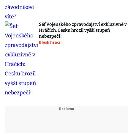
Šéf Vojenského zpravodajství exkluzivně v
Hráčích: Česku hrozil vyšší stupeň
nebezpečí!
Blesk hráči