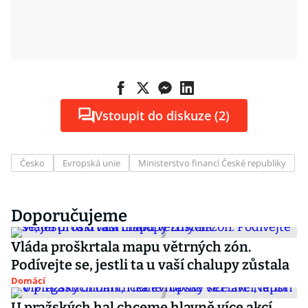
Vstoupit do diskuze (2)
Česko
Evropská unie
Ministerstvo financí České republiky
Doporučujeme
Vláda proškrtala mapu větrných zón.
Podívejte se, jestli ta u vaší chalupy zůstala
Domácí
U pražských hal chceme hlavně více akcí,