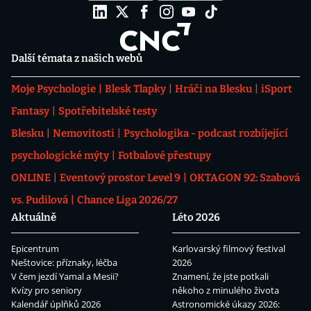
Další témata z našich webů
Moje Psychologie
Blesk Tlapky
Hráči na Blesku
iSport
Fantasy
Spotřebitelské testy
Blesku
Nemovitosti
Psychologika - podcast rozbíjející
psychologické mýty
Fotbalové přestupy
ONLINE
Eventový prostor Level 9
OKTAGON 92: Szabová
vs. Pudilová
Chance Liga 2026/27
Aktuálně
Léto 2026
Epicentrum
Karlovarský filmový festival
Neštovice: příznaky, léčba
2026
V čem jezdí Yamal a Mesii?
Znamení, že jste potkali
Kvízy pro seniory
někoho z minulého života
Kalendář úplňků 2026
Astronomické úkazy 2026: