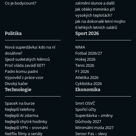
Co je bodycount?
zatmění slunce a další
Jak obléci miminko při
vysokých teplotách?
Jak na dokonalé letní mojito
6 lehkých letních salátů
Politika
Sport 2026
Nová superdávka: kdo na ní
MMA
dosáhne?
Fotbal 2026/27
Sjezd sudetských Němců
Hokej 2026
Proč vláda zavádí EET?
Tenis 2026
Padni komu padni
F1 2026
Výpověď z práce vzor
Atletika 2026
Divoký kačer
Cyklistika 2026
Technologie
Ekonomika
SpaceX na burze
Smrt OSVČ
Nejlepší telefony
Spořicí účty
Nejlepší AI zdarma
Superdávka – změny
Nejlepší chytré hodinky
Důchody 2027
Nejlepší VPN – srovnání
Minimální mzda 2027
Netflix filmy a seriály
Senior Pas – slevy