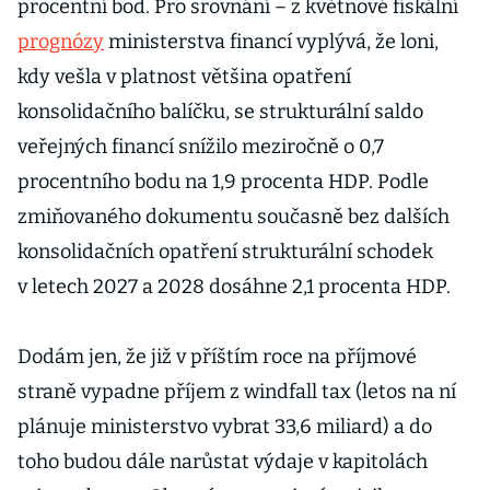
procentní bod. Pro srovnání – z květnové fiskální
prognózy
ministerstva financí vyplývá, že loni,
kdy vešla v platnost většina opatření
konsolidačního balíčku, se strukturální saldo
veřejných financí snížilo meziročně o 0,7
procentního bodu na 1,9 procenta HDP. Podle
zmiňovaného dokumentu současně bez dalších
konsolidačních opatření strukturální schodek
v letech 2027 a 2028 dosáhne 2,1 procenta HDP.
Dodám jen, že již v příštím roce na příjmové
straně vypadne příjem z windfall tax (letos na ní
plánuje ministerstvo vybrat 33,6 miliard) a do
toho budou dále narůstat výdaje v kapitolách