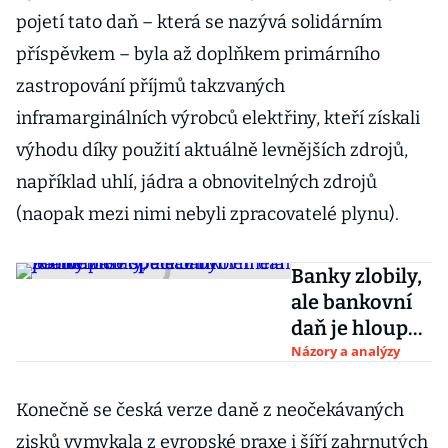
pojetí tato daň – která se nazývá solidárním
příspěvkem – byla až doplňkem primárního
zastropování příjmů takzvaných
inframarginálních výrobců elektřiny, kteří získali
výhodu díky použití aktuálně levnějších zdrojů,
například uhlí, jádra a obnovitelných zdrojů
(naopak mezi nimi nebyli zpracovatelé plynu).
Banky zlobily,
ale bankovní
daň je hloupá.
Populace by
Názory a analýzy
neměla
problém se
Konečně se česká verze daně z neočekávaných
speciálním
zisků vymykala z evropské praxe i šíří zahrnutých