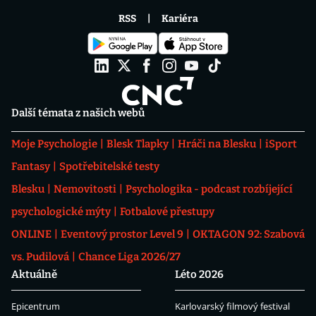
RSS
Kariéra
Další témata z našich webů
Moje Psychologie
Blesk Tlapky
Hráči na Blesku
iSport
Fantasy
Spotřebitelské testy
Blesku
Nemovitosti
Psychologika - podcast rozbíjející
psychologické mýty
Fotbalové přestupy
ONLINE
Eventový prostor Level 9
OKTAGON 92: Szabová
vs. Pudilová
Chance Liga 2026/27
Aktuálně
Léto 2026
Epicentrum
Karlovarský filmový festival