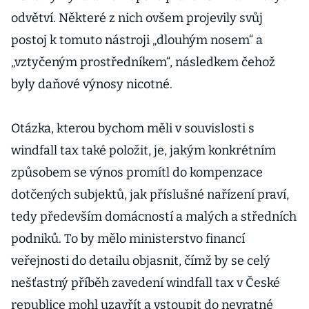
zdaněním
odvětví. Některé z nich ovšem projevily svůj
postoj k tomuto nástroji „dlouhým nosem“ a
„vztyčeným prostředníkem“, následkem čehož
byly daňové výnosy nicotné.
Otázka, kterou bychom měli v souvislosti s
windfall tax také položit, je, jakým konkrétním
způsobem se výnos promítl do kompenzace
dotčených subjektů, jak příslušné nařízení praví,
tedy především domácností a malých a středních
podniků. To by mělo ministerstvo financí
veřejnosti do detailu objasnit, čímž by se celý
nešťastný příběh zavedení windfall tax v České
republice mohl uzavřít a vstoupit do nevratné