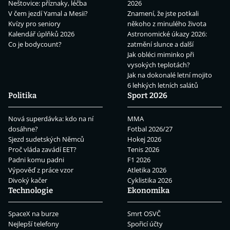
Neštovice: příznaky, léčba
2026
V čem jezdí Yamal a Mesii?
Znamení, že jste potkali
Kvízy pro seniory
někoho z minulého života
Kalendář úplňků 2026
Astronomické úkazy 2026:
Co je bodycount?
zatmění slunce a další
Jak obléci miminko při
vysokých teplotách?
Jak na dokonalé letní mojito
6 lehkých letních salátů
Politika
Sport 2026
Nová superdávka: kdo na ní
MMA
dosáhne?
Fotbal 2026/27
Sjezd sudetských Němců
Hokej 2026
Proč vláda zavádí EET?
Tenis 2026
Padni komu padni
F1 2026
Výpověď z práce vzor
Atletika 2026
Divoký kačer
Cyklistika 2026
Technologie
Ekonomika
SpaceX na burze
Smrt OSVČ
Nejlepší telefony
Spořicí účty