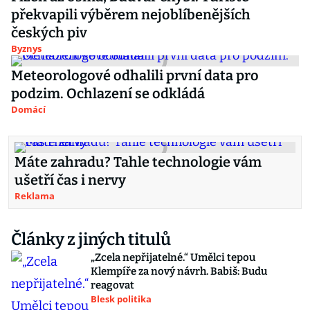
překvapili výběrem nejoblíbenějších
českých piv
Byznys
Meteorologové odhalili první data pro
podzim. Ochlazení se odkládá
Domácí
Máte zahradu? Tahle technologie vám
ušetří čas i nervy
Reklama
Články z jiných titulů
„Zcela nepřijatelné.“ Umělci tepou
Klempíře za nový návrh. Babiš: Budu
reagovat
Blesk politika