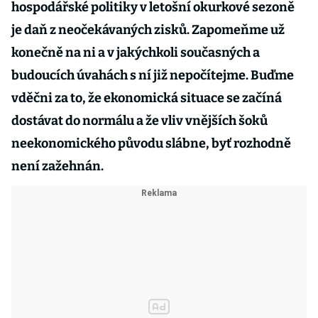
hospodářské politiky v letošní okurkové sezoně
je daň z neočekávaných zisků. Zapomeňme už
konečně na ni a v jakýchkoli současných a
budoucích úvahách s ní již nepočítejme. Buďme
vděčni za to, že ekonomická situace se začíná
dostávat do normálu a že vliv vnějších šoků
neekonomického původu slábne, byť rozhodně
není zažehnán.