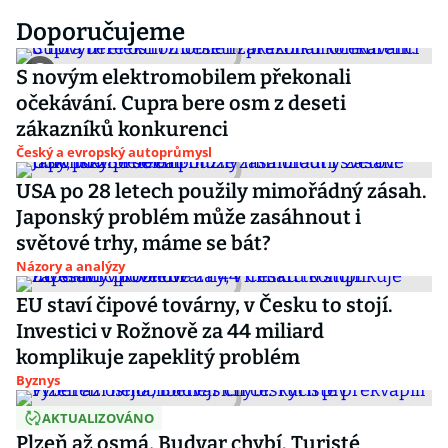
Doporučujeme
S novým elektromobilem překonali
očekávání. Cupra bere osm z deseti
zákazníků konkurenci
Český a evropský autoprůmysl
USA po 28 letech použily mimořádný zásah.
Japonský problém může zasáhnout i
světové trhy, máme se bát?
Názory a analýzy
EU staví čipové továrny, v Česku to stojí.
Investici v Rožnově za 44 miliard
komplikuje zapeklitý problém
Byznys
AKTUALIZOVÁNO
Plzeň až osmá, Budvar chybí. Turisté