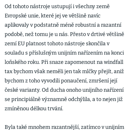
Od tohoto nástroje ustupují i všechny země
Evropské unie, které jej ve většině navíc
aplikovaly v podstatně méně robustní a razantní
podobě, než tomu je u nás. Přesto v drtivé většině
zemí EU platnost tohoto nástroje skončila v
souladu s příslušným unijním nařízením na konci
loňského roku. Při snaze zapomenout na windfall
tax bychom však neměli jen tak mlčky přejít, aniž
bychom z toho vyvodili ponaučení, zmršení její
české varianty. Od ducha onoho unijního nařízení
se principiálně významně odchýlila, a to nejen již
zmíněnou délkou trvání.
Byla také mnohem razantnější, zatímco v unijním