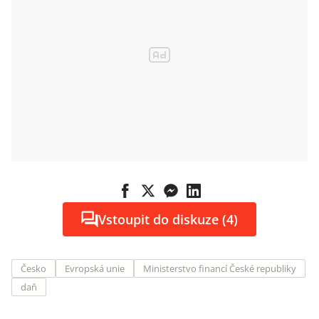
Vstoupit do diskuze (4)
Česko
Evropská unie
Ministerstvo financí České republiky
daň