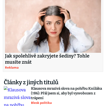
Jak spolehlivě zakryjete šediny? Tohle
musíte znát
Reklama
Články z jiných titulů
Klausova mrazivá slova na pohřbu Knížáka
(†86): Přál jsem si, aby byl vysvobozen z
trápení
Blesk politika