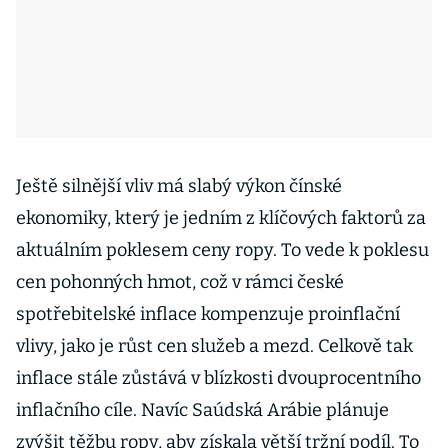
Ještě silnější vliv má slabý výkon čínské
ekonomiky, který je jedním z klíčových faktorů za
aktuálním poklesem ceny ropy. To vede k poklesu
cen pohonných hmot, což v rámci české
spotřebitelské inflace kompenzuje proinflační
vlivy, jako je růst cen služeb a mezd. Celkově tak
inflace stále zůstává v blízkosti dvouprocentního
inflačního cíle. Navíc Saúdská Arábie plánuje
zvýšit těžbu ropy, aby získala větší tržní podíl. To