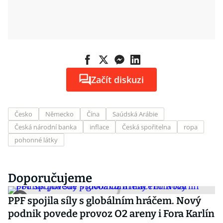
Začít diskuzi
Česko
Německo
Čína
Saúdská Arábie
Česká národní banka
inflace
Česká spořitelna
ropa
pohonné látky
Doporučujeme
PPF spojila síly s globálním hráčem. Nový
podnik povede provoz O2 areny i Fora Karlín