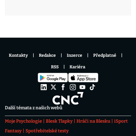
Kontakty
Redakce
Inzerce
Předplatné
RSS
Kariéra
Další témata z našich webů
Moje Psychologie
Blesk Tlapky
Hráči na Blesku
iSport
Fantasy
Spotřebitelské testy