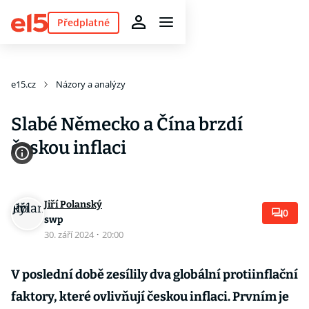
Předplatné
e15.cz
Názory a analýzy
Slabé Německo a Čína brzdí
českou inflaci
Jiří Polanský
0
swp
30. září 2024
·
20:00
V poslední době zesílily dva globální protiinflační
faktory, které ovlivňují českou inflaci. Prvním je