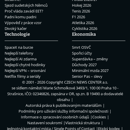
Sjezd sudetských Němců
Hokej 2026
Proč vláda zavádí EET?
Tenis 2026
Padni komu padni
F1 2026
Výpověď z práce vzor
Atletika 2026
Divoký kačer
Cyklistika 2026
Technologie
Ekonomika
SpaceX na burze
Smrt OSVČ
Nejlepší telefony
Spořicí účty
Nejlepší AI zdarma
Superdávka – změny
Nejlepší chytré hodinky
Důchody 2027
Nejlepší VPN – srovnání
Minimální mzda 2027
Netflix filmy a seriály
Senior Pas – slevy
© 2001 - 2026 Copyright
CZECH NEWS CENTER a.s.
se sídlem náměstí Marie Schmolkové 3493/1, 100 00 Praha 10 -
Strašnice, IČO: 02346826, zapsána v OR, sp.zn. B 19490 a dodavatelé
obsahu
Autorská práva k publikovaným materiálům
Podmínky pro užívání služby informační společnosti
Informace o zpracování osobních údajů
Cookies
Nastavení soukromí
Vlastnická struktura
Jednotná kontaktní místa / Single Points of Contact
Etický kodex