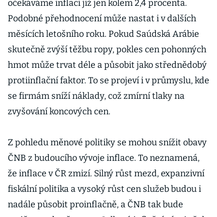
očekáváme inflaci již jen kolem 2,4 procenta.
Podobné přehodnocení může nastat i v dalších
měsících letošního roku. Pokud Saúdská Arábie
skutečně zvýší těžbu ropy, pokles cen pohonných
hmot může trvat déle a působit jako střednědobý
protiinflační faktor. To se projeví i v průmyslu, kde
se firmám sníží náklady, což zmírní tlaky na
zvyšování koncových cen.
Z pohledu měnové politiky se mohou snížit obavy
ČNB z budoucího vývoje inflace. To neznamená,
že inflace v ČR zmizí. Silný růst mezd, expanzivní
fiskální politika a vysoký růst cen služeb budou i
nadále působit proinflačně, a ČNB tak bude