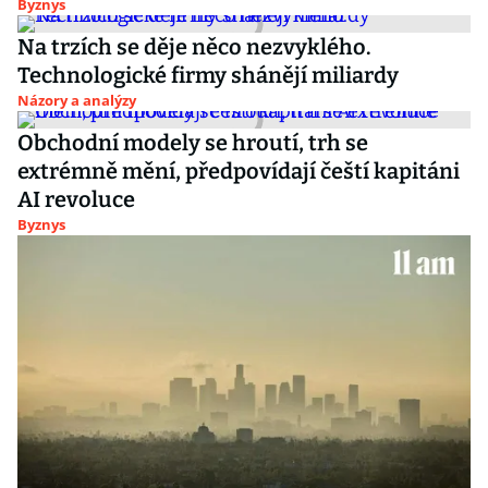
Byznys
Na trzích se děje něco nezvyklého.
Technologické firmy shánějí miliardy
Názory a analýzy
Obchodní modely se hroutí, trh se
extrémně mění, předpovídají čeští kapitáni
AI revoluce
Byznys