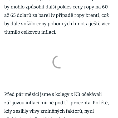
by mohlo způsobit další pokles ceny ropy na 60
až 65 dolarů za barel (v případě ropy brent), což
by dále snížilo ceny pohonných hmot a ještě více
tlumilo celkovou inflaci.
Před pár měsíci jsme s kolegy z KB očekávali
zářijovou inflaci mírně pod tři procenta. Po létě,
kdy zesílily vlivy zmíněných faktorů, nyní