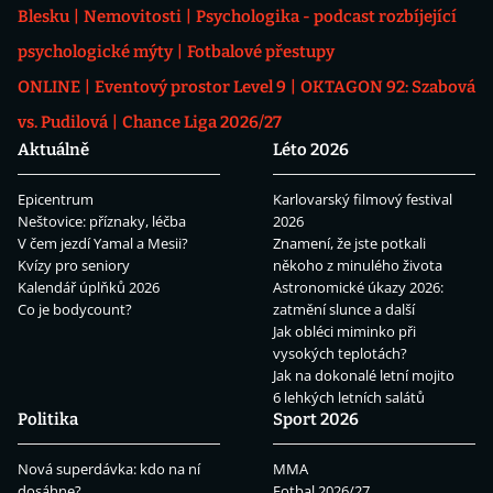
Blesku
Nemovitosti
Psychologika - podcast rozbíjející
psychologické mýty
Fotbalové přestupy
ONLINE
Eventový prostor Level 9
OKTAGON 92: Szabová
vs. Pudilová
Chance Liga 2026/27
Aktuálně
Léto 2026
Epicentrum
Karlovarský filmový festival
Neštovice: příznaky, léčba
2026
V čem jezdí Yamal a Mesii?
Znamení, že jste potkali
Kvízy pro seniory
někoho z minulého života
Kalendář úplňků 2026
Astronomické úkazy 2026:
Co je bodycount?
zatmění slunce a další
Jak obléci miminko při
vysokých teplotách?
Jak na dokonalé letní mojito
6 lehkých letních salátů
Politika
Sport 2026
Nová superdávka: kdo na ní
MMA
dosáhne?
Fotbal 2026/27