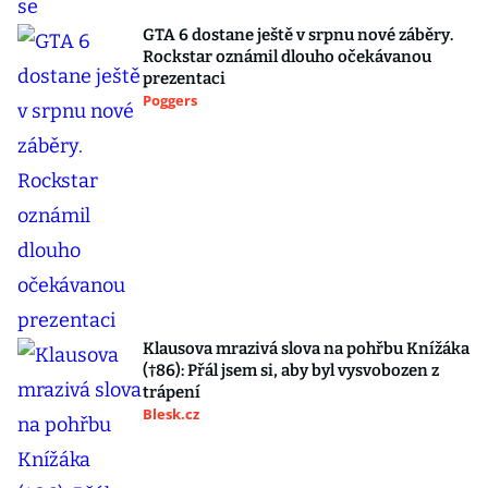
GTA 6 dostane ještě v srpnu nové záběry.
Rockstar oznámil dlouho očekávanou
prezentaci
Poggers
Klausova mrazivá slova na pohřbu Knížáka
(†86): Přál jsem si, aby byl vysvobozen z
trápení
Blesk.cz