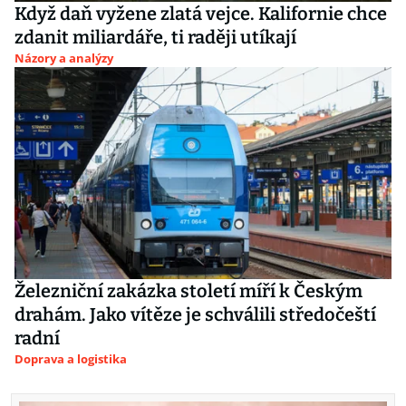
Když daň vyžene zlatá vejce. Kalifornie chce
zdanit miliardáře, ti raději utíkají
Názory a analýzy
Železniční zakázka století míří k Českým
drahám. Jako vítěze je schválili středočeští
radní
Doprava a logistika