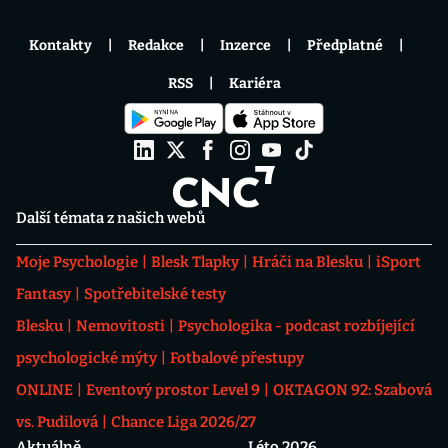
Kontakty
Redakce
Inzerce
Předplatné
RSS
Kariéra
Další témata z našich webů
Moje Psychologie
Blesk Tlapky
Hráči na Blesku
iSport
Fantasy
Spotřebitelské testy
Blesku
Nemovitosti
Psychologika - podcast rozbíjející
psychologické mýty
Fotbalové přestupy
ONLINE
Eventový prostor Level 9
OKTAGON 92: Szabová
vs. Pudilová
Chance Liga 2026/27
Aktuálně
Léto 2026