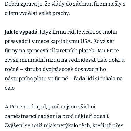
Dobrá zpráva je, že vlády do záchran firem nešly s
cílem vydělat velké prachy.
Jak to vypadá
, když firmu řídí levičák, se mohli
přesvědčit v mece kapitalismu USA. Když šéf
firmy na zpracování karetních plateb Dan Price
zvýšil minimální mzdu na sedmdesát tisíc dolarů
ročně – zhruba dvojnásobek dosavadního
nástupního platu ve firmě – řada lidí si ťukala na
čelo.
A Price nechápal, proč nejsou všichni
zaměstnanci nadšení a proč někteří odešli.
Zvýšení se totiž nijak netýkalo těch, kteří už přes