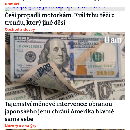
Domácí
Češi propadli motorkám. Král trhu těží z
trendu, který jiné děsí
Obchod a služby
Tajemství měnové intervence: obranou
japonského jenu chrání Amerika hlavně
sama sebe
Názory a analýzy