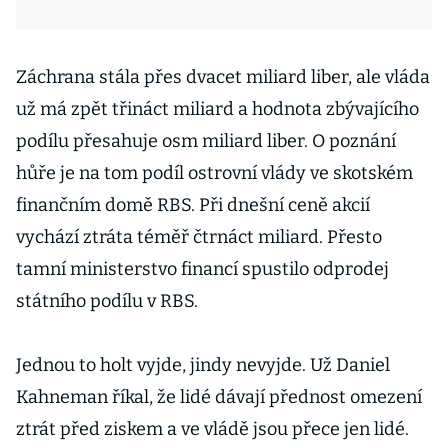
Záchrana stála přes dvacet miliard liber, ale vláda
už má zpět třináct miliard a hodnota zbývajícího
podílu přesahuje osm miliard liber. O poznání
hůře je na tom podíl ostrovní vlády ve skotském
finančním domě RBS. Při dnešní ceně akcií
vychází ztráta téměř čtrnáct miliard. Přesto
tamní ministerstvo financí spustilo odprodej
státního podílu v RBS.
Jednou to holt vyjde, jindy nevyjde. Už Daniel
Kahneman říkal, že lidé dávají přednost omezení
ztrát před ziskem a ve vládě jsou přece jen lidé.