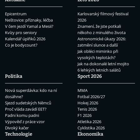
Epicentrum
Karlovarský filmový festival
Neštovice: příznaky, léčba
2026
V čem jezdí Yamal a Mesii?
Znamení, že jste potkali
Kvízy pro seniory
někoho z minulého života
Kalendář úplňků 2026
Astronomické úkazy 2026:
Co je bodycount?
zatmění slunce a další
Jak obléci miminko při
vysokých teplotách?
Jak na dokonalé letní mojito
6 lehkých letních salátů
Politika
Sport 2026
Nová superdávka: kdo na ní
MMA
dosáhne?
Fotbal 2026/27
Sjezd sudetských Němců
Hokej 2026
Proč vláda zavádí EET?
Tenis 2026
Padni komu padni
F1 2026
Výpověď z práce vzor
Atletika 2026
Divoký kačer
Cyklistika 2026
Technologie
Ekonomika