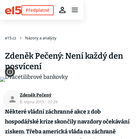
Předplatné
e15.cz
Názory a analýzy
Zdeněk Pečený: Není každý den
posvícení
Zdeněk Pečený
5. srpna 2015
·
07:29
Některé vládní záchranné akce z dob
hospodářské krize skončily navzdory očekávání
ziskem. Třeba americká vláda na záchraně