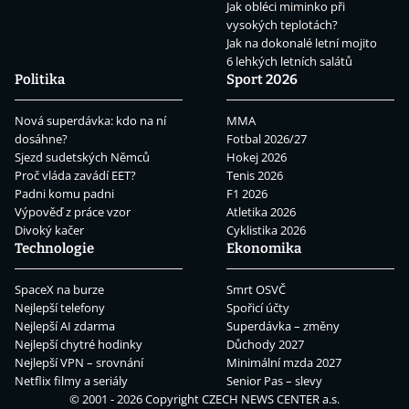
Jak obléci miminko při
vysokých teplotách?
Jak na dokonalé letní mojito
6 lehkých letních salátů
Politika
Sport 2026
Nová superdávka: kdo na ní
MMA
dosáhne?
Fotbal 2026/27
Sjezd sudetských Němců
Hokej 2026
Proč vláda zavádí EET?
Tenis 2026
Padni komu padni
F1 2026
Výpověď z práce vzor
Atletika 2026
Divoký kačer
Cyklistika 2026
Technologie
Ekonomika
SpaceX na burze
Smrt OSVČ
Nejlepší telefony
Spořicí účty
Nejlepší AI zdarma
Superdávka – změny
Nejlepší chytré hodinky
Důchody 2027
Nejlepší VPN – srovnání
Minimální mzda 2027
Netflix filmy a seriály
Senior Pas – slevy
© 2001 - 2026 Copyright
CZECH NEWS CENTER a.s.