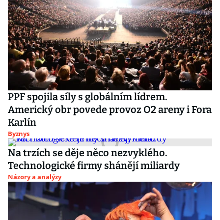
PPF spojila síly s globálním lídrem.
Americký obr povede provoz O2 areny i Fora
Karlín
Byznys
Na trzích se děje něco nezvyklého.
Technologické firmy shánějí miliardy
Názory a analýzy