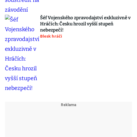
Šéf Vojenského zpravodajství exkluzivně v
Hráčích: Česku hrozil vyšší stupeň
nebezpečí!
Blesk hráči