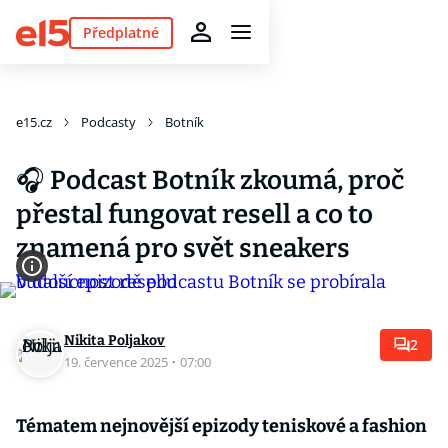
Předplatné
e15.cz
Podcasty
Botník
🎧 Podcast Botník zkoumá, proč
přestal fungovat resell a co to
znamená pro svět sneakers
Nikita Poljakov
2
19. července 2025
·
07:00
Tématem nejnovější epizody teniskové a fashion