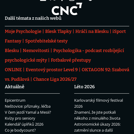
Další témata z našich webů
Moje Psychologie
Blesk Tlapky
Hráči na Blesku
iSport
Fantasy
Spotřebitelské testy
Blesku
Nemovitosti
Psychologika - podcast rozbíjející
psychologické mýty
Fotbalové přestupy
ONLINE
Eventový prostor Level 9
OKTAGON 92: Szabová
vs. Pudilová
Chance Liga 2026/27
Aktuálně
Léto 2026
Epicentrum
Karlovarský filmový festival
Neštovice: příznaky, léčba
2026
V čem jezdí Yamal a Mesii?
Znamení, že jste potkali
Kvízy pro seniory
někoho z minulého života
Kalendář úplňků 2026
Astronomické úkazy 2026:
Co je bodycount?
zatmění slunce a další