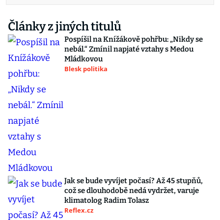
Články z jiných titulů
Pospíšil na Knížákově pohřbu: „Nikdy se
nebál.“ Zmínil napjaté vztahy s Medou
Mládkovou
Blesk politika
Jak se bude vyvíjet počasí? Až 45 stupňů,
což se dlouhodobě nedá vydržet, varuje
klimatolog Radim Tolasz
Reflex.cz