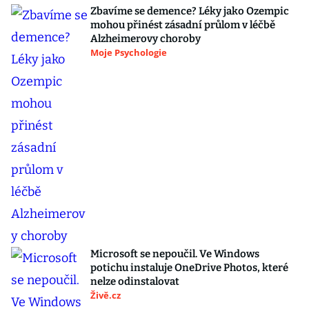
Zbavíme se demence? Léky jako Ozempic
mohou přinést zásadní průlom v léčbě
Alzheimerovy choroby
Moje Psychologie
Microsoft se nepoučil. Ve Windows
potichu instaluje OneDrive Photos, které
nelze odinstalovat
Živě.cz