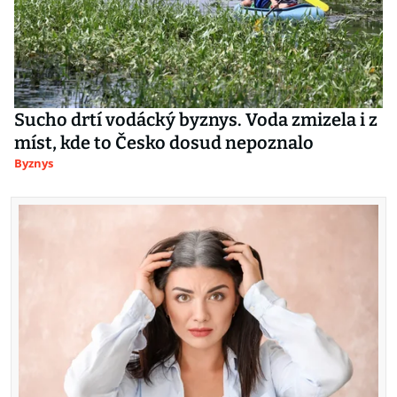
Sucho drtí vodácký byznys. Voda zmizela i z
míst, kde to Česko dosud nepoznalo
Byznys