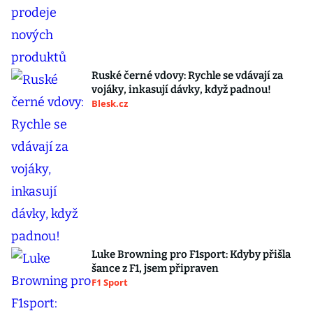
Ruské černé vdovy: Rychle se vdávají za
vojáky, inkasují dávky, když padnou!
Blesk.cz
Luke Browning pro F1sport: Kdyby přišla
šance z F1, jsem připraven
F1 Sport