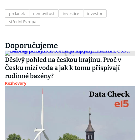
prclanek
nemovitost
investice
investor
střední Evropa
Doporučujeme
Děsivý pohled na českou krajinu. Proč v
Česku mizí voda a jak k tomu přispívají
rodinné bazény?
Rozhovory