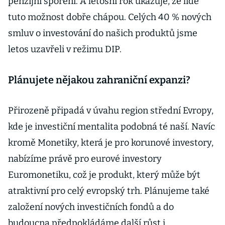
penzijní spoření. A letošní rok ukazuje, že lidé
tuto možnost dobře chápou. Celých 40 % nových
smluv o investování do našich produktů jsme
letos uzavřeli v režimu DIP.
Plánujete nějakou zahraniční expanzi?
Přirozeně připadá v úvahu region střední Evropy,
kde je investiční mentalita podobná té naší. Navíc
kromě Monetiky, která je pro korunové investory,
nabízíme právě pro eurové investory
Euromonetiku, což je produkt, který může být
atraktivní pro celý evropský trh. Plánujeme také
založení nových investičních fondů a do
budoucna předpokládáme další růst i