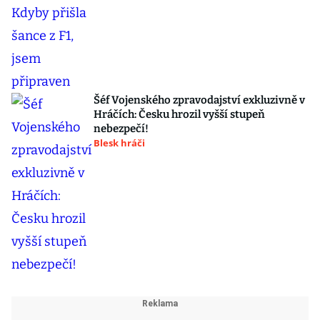
Šéf Vojenského zpravodajství exkluzivně v
Hráčích: Česku hrozil vyšší stupeň
nebezpečí!
Blesk hráči