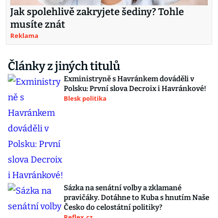
Jak spolehlivě zakryjete šediny? Tohle
musíte znát
Reklama
Články z jiných titulů
Exministryně s Havránkem dováděli v
Polsku: První slova Decroix i Havránkové!
Blesk politika
Sázka na senátní volby a zklamané
pravičáky. Dotáhne to Kuba s hnutím Naše
Česko do celostátní politiky?
Reflex.cz