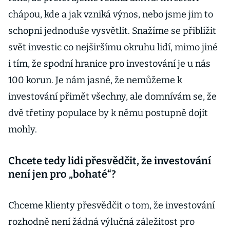
chápou, kde a jak vzniká výnos, nebo jsme jim to
schopni jednoduše vysvětlit. Snažíme se přiblížit
svět investic co nejširšímu okruhu lidí, mimo jiné
i tím, že spodní hranice pro investování je u nás
100 korun. Je nám jasné, že nemůžeme k
investování přimět všechny, ale domnívám se, že
dvě třetiny populace by k němu postupně dojít
mohly.
Chcete tedy lidi přesvědčit, že investování
není jen pro „bohaté“?
Chceme klienty přesvědčit o tom, že investování
rozhodně není žádná výlučná záležitost pro