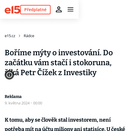
Předplatné
e15.cz
Rádce
Boříme mýty o investování. Do
začátku vám stačí i stokoruna,
říká Petr Čížek z Investiky
Reklama
9. května 2024
·
00:00
K tomu, aby se člověk stal investorem, není
potřeba mít na účtu miliony ani statisíce. U české