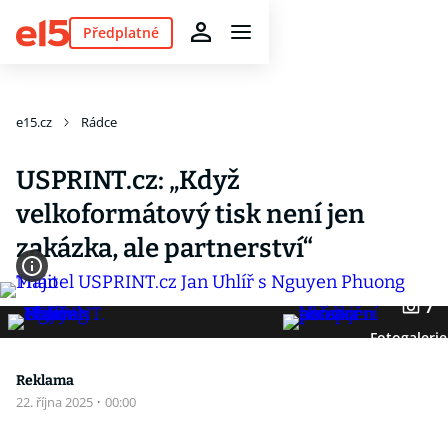
Předplatné
e15.cz
Rádce
USPRINT.cz: „Když
velkoformátový tisk není jen
zakázka, ale partnerství“
7
Fotogalerie
Reklama
22. října 2025
·
00:00