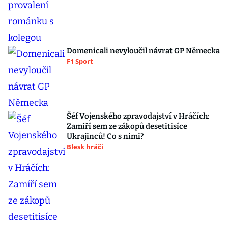
Domenicali nevyloučil návrat GP Německa
F1 Sport
Šéf Vojenského zpravodajství v Hráčích:
Zamíří sem ze zákopů desetitisíce
Ukrajinců! Co s nimi?
Blesk hráči