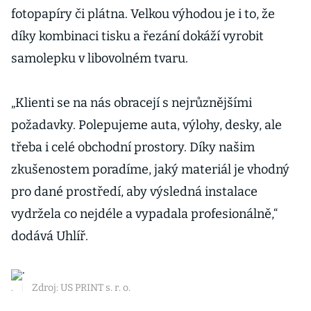
fotopapíry či plátna. Velkou výhodou je i to, že
díky kombinaci tisku a řezání dokáží vyrobit
samolepku v libovolném tvaru.
„Klienti se na nás obracejí s nejrůznějšími
požadavky. Polepujeme auta, výlohy, desky, ale
třeba i celé obchodní prostory. Díky našim
zkušenostem poradíme, jaký materiál je vhodný
pro dané prostředí, aby výsledná instalace
vydržela co nejdéle a vypadala profesionálně,“
dodává Uhlíř.
.
|
Zdroj: US PRINT s. r. o.