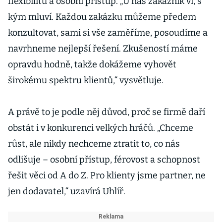
flexibilitu a osobní přístup. „U nás zákazník ví, s
kým mluví. Každou zakázku můžeme předem
konzultovat, sami si vše zaměříme, posoudíme a
navrhneme nejlepší řešení. Zkušeností máme
opravdu hodně, takže dokážeme vyhovět
širokému spektru klientů,“ vysvětluje.
A právě to je podle něj důvod, proč se firmě daří
obstát i v konkurenci velkých hráčů. „Chceme
růst, ale nikdy nechceme ztratit to, co nás
odlišuje – osobní přístup, férovost a schopnost
řešit věci od A do Z. Pro klienty jsme partner, ne
jen dodavatel,“ uzavírá Uhlíř.