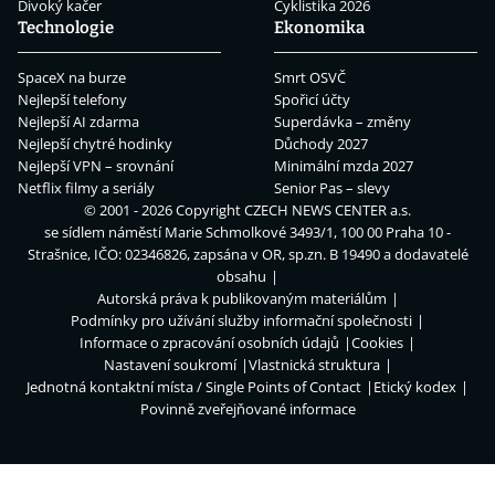
Divoký kačer
Cyklistika 2026
Technologie
Ekonomika
SpaceX na burze
Smrt OSVČ
Nejlepší telefony
Spořicí účty
Nejlepší AI zdarma
Superdávka – změny
Nejlepší chytré hodinky
Důchody 2027
Nejlepší VPN – srovnání
Minimální mzda 2027
Netflix filmy a seriály
Senior Pas – slevy
© 2001 - 2026 Copyright
CZECH NEWS CENTER a.s.
se sídlem náměstí Marie Schmolkové 3493/1, 100 00 Praha 10 -
Strašnice, IČO: 02346826, zapsána v OR, sp.zn. B 19490 a dodavatelé
obsahu
Autorská práva k publikovaným materiálům
Podmínky pro užívání služby informační společnosti
Informace o zpracování osobních údajů
Cookies
Nastavení soukromí
Vlastnická struktura
Jednotná kontaktní místa / Single Points of Contact
Etický kodex
Povinně zveřejňované informace