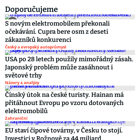
Doporučujeme
S novým elektromobilem překonali
očekávání. Cupra bere osm z deseti
zákazníků konkurenci
Český a evropský autoprůmysl
USA po 28 letech použily mimořádný zásah.
Japonský problém může zasáhnout i
světové trhy
Názory a analýzy
Čínský útok na české turisty. Hainan má
přitáhnout Evropu po vzoru dotovaných
elektromobilů
Zahraniční
EU staví čipové továrny, v Česku to stojí.
Investici v Rožnově za 44 miliard