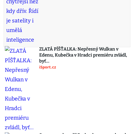
ZLATÁ PÍŠŤALKA: Nepřesný Wulkan v
Edenu, Kubečka v Hradci premiéru zvládl,
byť…
iSport.cz