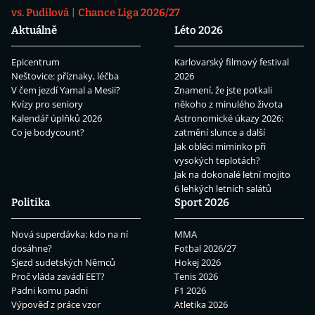
vs. Pudilová
Chance Liga 2026/27
Aktuálně
Léto 2026
Epicentrum
Karlovarský filmový festival
Neštovice: příznaky, léčba
2026
V čem jezdí Yamal a Mesii?
Znamení, že jste potkali
Kvízy pro seniory
někoho z minulého života
Kalendář úplňků 2026
Astronomické úkazy 2026:
Co je bodycount?
zatmění slunce a další
Jak obléci miminko při
vysokých teplotách?
Jak na dokonalé letní mojito
6 lehkých letních salátů
Politika
Sport 2026
Nová superdávka: kdo na ní
MMA
dosáhne?
Fotbal 2026/27
Sjezd sudetských Němců
Hokej 2026
Proč vláda zavádí EET?
Tenis 2026
Padni komu padni
F1 2026
Výpověď z práce vzor
Atletika 2026