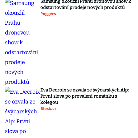
Samsung okouzlil Prahu dronovou show k
odstartování prodeje nových produktů
Poggers
Eva Decroix se ozvala ze švýcarských Alp:
První slova po provalení románku s
kolegou
Blesk.cz