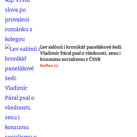
Lev salónů i kronikář panelákové šedi:
Vladimír Páral psal o všednosti, sexu i
konzumu socialismu v ČSSR
Reflex.cz