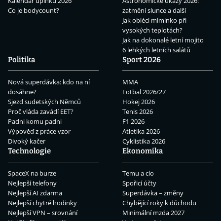
Kalendář úplňků 2026
Astronomické úkazy 2026:
Co je bodycount?
zatmění slunce a další
Jak obléci miminko při
vysokých teplotách?
Jak na dokonalé letní mojito
6 lehkých letních salátů
Politika
Sport 2026
Nová superdávka: kdo na ní
MMA
dosáhne?
Fotbal 2026/27
Sjezd sudetských Němců
Hokej 2026
Proč vláda zavádí EET?
Tenis 2026
Padni komu padni
F1 2026
Výpověď z práce vzor
Atletika 2026
Divoký kačer
Cyklistika 2026
Technologie
Ekonomika
SpaceX na burze
Temu a clo
Nejlepší telefony
Spořicí účty
Nejlepší AI zdarma
Superdávka – změny
Nejlepší chytré hodinky
Chybějící roky k důchodu
Nejlepší VPN – srovnání
Minimální mzda 2027