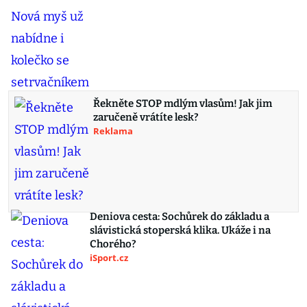
Řekněte STOP mdlým vlasům! Jak jim
zaručeně vrátíte lesk?
Reklama
Deniova cesta: Sochůrek do základu a
slávistická stoperská klika. Ukáže i na
Chorého?
iSport.cz