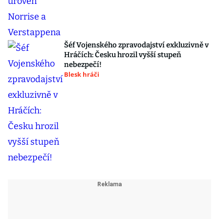
Šéf Vojenského zpravodajství exkluzivně v
Hráčích: Česku hrozil vyšší stupeň
nebezpečí!
Blesk hráči