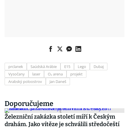
prclanek
Saúdská Arábie
E15
Lego
Dubaj
Vysočany
laser
O₂ arena
projekt
Arabský poloostrov
Jan Daneš
Doporučujeme
Železniční zakázka století míří k Českým
drahám. Jako vítěze je schválili středočeští