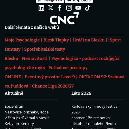
Další témata z našich webů
Moje Psychologie
Blesk Tlapky
Hráči na Blesku
iSport
Fantasy
Spotřebitelské testy
Blesku
Nemovitosti
Psychologika - podcast rozbíjející
psychologické mýty
Fotbalové přestupy
ONLINE
Eventový prostor Level 9
OKTAGON 92: Szabová
vs. Pudilová
Chance Liga 2026/27
Aktuálně
Léto 2026
Epicentrum
Karlovarský filmový festival
Neštovice: příznaky, léčba
2026
V čem jezdí Yamal a Mesii?
Znamení, že jste potkali
Kvízy pro seniory
někoho z minulého života