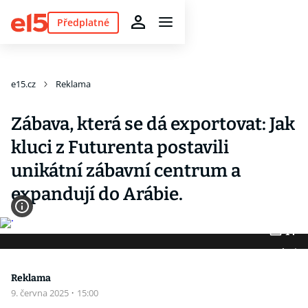
Předplatné
e15.cz
Reklama
Zábava, která se dá exportovat: Jak
kluci z Futurenta postavili
unikátní zábavní centrum a
expandují do Arábie.
14
Fotogalerie
Reklama
9. června 2025
·
15:00