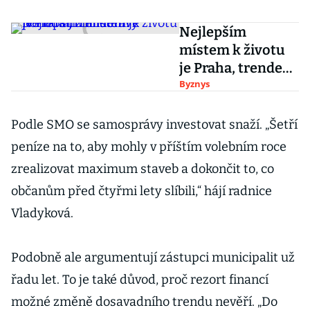
Nejlepším
místem k životu
je Praha, trendem
je pohoda jižní
Byznys
Moravy
Podle SMO se samosprávy investovat snaží. „Šetří
peníze na to, aby mohly v příštím volebním roce
zrealizovat maximum staveb a dokončit to, co
občanům před čtyřmi lety slíbili,“ hájí radnice
Vladyková.
Podobně ale argumentují zástupci municipalit už
řadu let. To je také důvod, proč rezort financí
možné změně dosavadního trendu nevěří. „Do