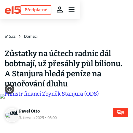
Předplatné
e15.cz
Domácí
Zůstatky na účtech radnic dál
bobtnají, už přesáhly půl bilionu.
A Stanjura hledá peníze na
umořování dluhu
Pavel Otto
9
3. června 2025
·
05:00