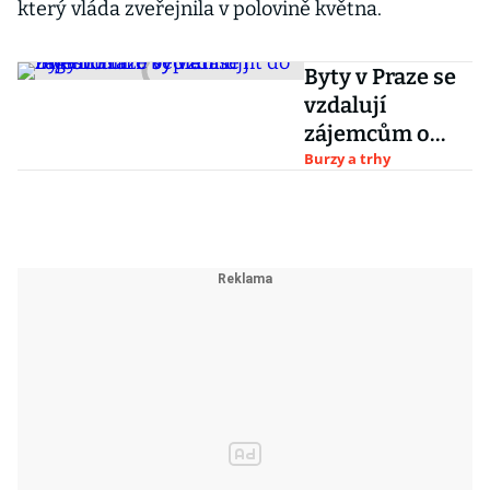
který vláda zveřejnila v polovině května.
Byty v Praze se
vzdalují
zájemcům o
bydlení i
Burzy a trhy
investorům.
Vyplatí se jít do
regionů?