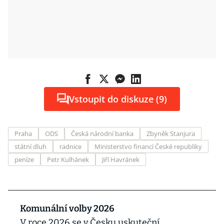
Vstoupit do diskuze (9)
Praha
ODS
Česká národní banka
Zbyněk Stanjura
státní dluh
radnice
Ministerstvo financí České republiky
peníze
Petr Kulhánek
Jiří Havránek
Komunální volby 2026
V roce 2026 se v Česku uskuteční