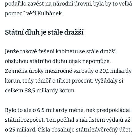
podařilo zavést na národní úrovni, byla by to velká
pomoc,“ věří Kulhánek.
Státní dluh je stále dražší
Jenže takové řešení kabinetu se stále dražší
obsluhou státního dluhu nijak nepomůže.
Zejména úroky meziročně vzrostly o 20,1 miliardy
korun, tedy téměř o třicet procent. Vyžádaly si
celkem 88,5 miliardy korun.
Bylo to ale o 6,5 miliardy méně, než předpokládal
státní rozpočet. Ten počítal s nárůstem výdajů až
o 25 miliard. Čísla obsahuje státní závěrečný účet,