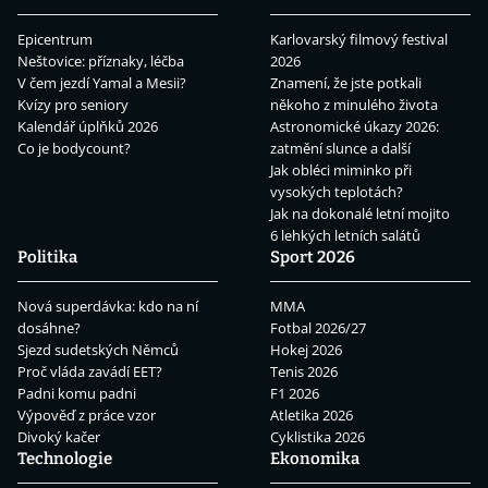
Epicentrum
Karlovarský filmový festival
Neštovice: příznaky, léčba
2026
V čem jezdí Yamal a Mesii?
Znamení, že jste potkali
Kvízy pro seniory
někoho z minulého života
Kalendář úplňků 2026
Astronomické úkazy 2026:
Co je bodycount?
zatmění slunce a další
Jak obléci miminko při
vysokých teplotách?
Jak na dokonalé letní mojito
6 lehkých letních salátů
Politika
Sport 2026
Nová superdávka: kdo na ní
MMA
dosáhne?
Fotbal 2026/27
Sjezd sudetských Němců
Hokej 2026
Proč vláda zavádí EET?
Tenis 2026
Padni komu padni
F1 2026
Výpověď z práce vzor
Atletika 2026
Divoký kačer
Cyklistika 2026
Technologie
Ekonomika