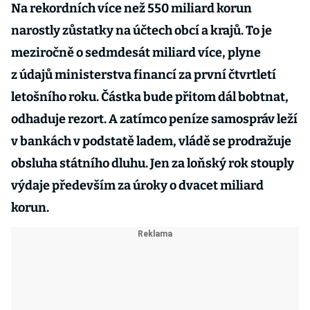
Na rekordních více než 550 miliard korun
narostly zůstatky na účtech obcí a krajů. To je
meziročně o sedmdesát miliard více, plyne
z údajů ministerstva financí za první čtvrtletí
letošního roku. Částka bude přitom dál bobtnat,
odhaduje rezort. A zatímco peníze samospráv leží
v bankách v podstatě ladem, vládě se prodražuje
obsluha státního dluhu. Jen za loňský rok stouply
výdaje především za úroky o dvacet miliard
korun.