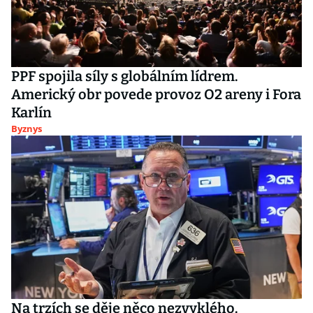
PPF spojila síly s globálním lídrem.
Americký obr povede provoz O2 areny i Fora
Karlín
Byznys
Na trzích se děje něco nezvyklého.