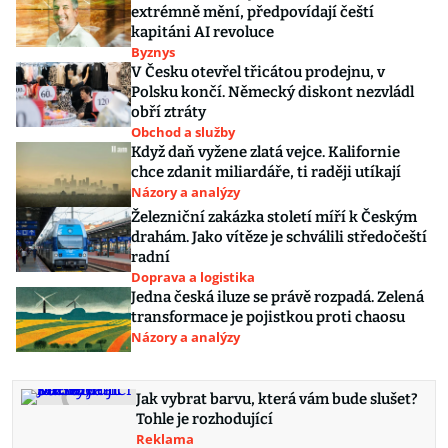
extrémně mění, předpovídají čeští
kapitáni AI revoluce
Byznys
V Česku otevřel třicátou prodejnu, v
Polsku končí. Německý diskont nezvládl
obří ztráty
Obchod a služby
Když daň vyžene zlatá vejce. Kalifornie
chce zdanit miliardáře, ti raději utíkají
Názory a analýzy
Železniční zakázka století míří k Českým
drahám. Jako vítěze je schválili středočeští
radní
Doprava a logistika
Jedna česká iluze se právě rozpadá. Zelená
transformace je pojistkou proti chaosu
Názory a analýzy
Jak vybrat barvu, která vám bude slušet?
Tohle je rozhodující
Reklama