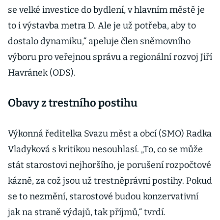
se velké investice do bydlení, v hlavním městě je
to i výstavba metra D. Ale je už potřeba, aby to
dostalo dynamiku,“ apeluje člen sněmovního
výboru pro veřejnou správu a regionální rozvoj Jiří
Havránek (ODS).
Obavy z trestního postihu
Výkonná ředitelka Svazu měst a obcí (SMO) Radka
Vladyková s kritikou nesouhlasí. „To, co se může
stát starostovi nejhoršího, je porušení rozpočtové
kázně, za což jsou už trestněprávní postihy. Pokud
se to nezmění, starostové budou konzervativní
jak na straně výdajů, tak příjmů,“ tvrdí.