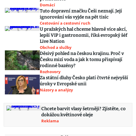
Domácí
Tuto dopravní značku Češi neznají. Její
ignorování vás vyjde na pět tisíc
Cestování a cestovní ruch
U pražských hal chceme hlavně více akcí,
lepší VIP i gastronomii, říká evropský šéf
Live Nation
Obchod a služby
Děsivý pohled na českou krajinu. Proč v
Česku mizí voda a jak k tomu přispívají
rodinné bazény?
Rozhovory
Za státní dluhy Česko platí čtvrté nejvyšší
úroky v Evropské unii
Názory a analýzy
Chcete barvit vlasy šetrněji? Zjistěte, co
dokážou květinové oleje
Reklama