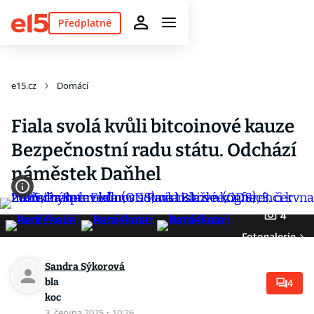
Předplatné
e15.cz
Domácí
Fiala svolá kvůli bitcoinové kauze
Bezpečnostní radu státu. Odchází
náměstek Daňhel
4
Fotogalerie
Sandra Sýkorová
bla
4
koc
3. června 2025
·
10:26