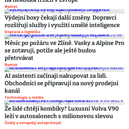
Byznys
Výdejní boxy čekají další změny. Dopravci
rozšiřují služby i využití umělé inteligence
Doprava a logistika
Měsíc po požáru ve Zlíně. Vasky a Alpine Pro
se zotavují, potíže ale ještě budou
přetrvávat
Byznys
AI asistenti začínají nakupovat za lidi.
Obchodníci se připravují na nový prodejní
kanál
Technologie a média
Že lidé chtějí kombíky? Luxusní Volva V90
leží v autosalonech s milionovou slevou
Český a evropský autoprůmysl