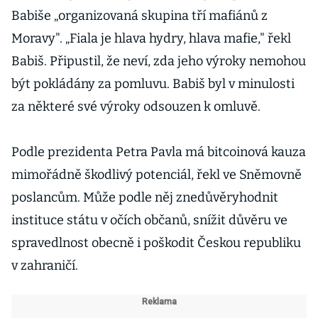
Babiše „organizovaná skupina tří mafiánů z
Moravy". „Fiala je hlava hydry, hlava mafie," řekl
Babiš. Připustil, že neví, zda jeho výroky nemohou
být pokládány za pomluvu. Babiš byl v minulosti
za některé své výroky odsouzen k omluvě.
Podle prezidenta Petra Pavla má bitcoinová kauza
mimořádně škodlivý potenciál, řekl ve Sněmovně
poslancům. Může podle něj znedůvěryhodnit
instituce státu v očích občanů, snížit důvěru ve
spravedlnost obecně i poškodit Českou republiku
v zahraničí.