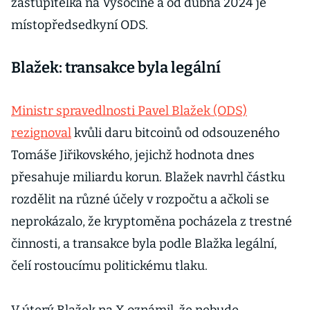
zastupitelka na Vysočině a od dubna 2024 je
místopředsedkyní ODS.
Blažek: transakce byla legální
Ministr spravedlnosti Pavel Blažek (ODS)
rezignoval
kvůli daru bitcoinů od odsouzeného
Tomáše Jiřikovského, jejichž hodnota dnes
přesahuje miliardu korun. Blažek navrhl částku
rozdělit na různé účely v rozpočtu a ačkoli se
neprokázalo, že kryptoměna pocházela z trestné
činnosti, a transakce byla podle Blažka legální,
čelí rostoucímu politickému tlaku.