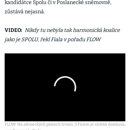
kandidátce Spolu či v Poslanecké sněmovně,
zůstává nejasná.
VIDEO:
Nikdy tu nebyla tak harmonická koalice
jako je SPOLU, řekl Fiala v pořadu FLOW
FLOW: Na německých platech trvám. S Ficem je složitá domluva,