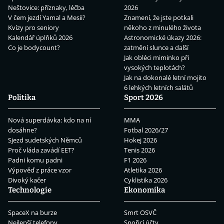
Neštovice: příznaky, léčba
2026
V čem jezdí Yamal a Mesii?
Znamení, že jste potkali
Kvízy pro seniory
někoho z minulého života
Kalendář úplňků 2026
Astronomické úkazy 2026:
Co je bodycount?
zatmění slunce a další
Jak obléci miminko při
vysokých teplotách?
Jak na dokonalé letní mojito
6 lehkých letních salátů
Politika
Sport 2026
Nová superdávka: kdo na ní
MMA
dosáhne?
Fotbal 2026/27
Sjezd sudetských Němců
Hokej 2026
Proč vláda zavádí EET?
Tenis 2026
Padni komu padni
F1 2026
Výpověď z práce vzor
Atletika 2026
Divoký kačer
Cyklistika 2026
Technologie
Ekonomika
SpaceX na burze
Smrt OSVČ
Nejlepší telefony
Spořicí účty