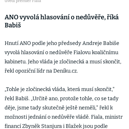
uvedl premiér Fiala
ANO vyvolá hlasování o nedůvěře, říká
Babiš
Hnutí ANO podle jeho předsedy Andreje Babiše
vyvolá hlasování o nedůvěře Fialovu koaličnímu
kabinetu. Jeho vláda je zločinecká a musí skončit,
řekl opoziční lídr na Deníku.cz.
„Tohle je zločinecká vláda, která musí skončit,"
řekl Babiš. „Určitě ano, protože tohle, co se tady
děje, jsme tady skutečně ještě neměli," řekl k
možnosti jednání o nedůvěře vládě. Fiala, ministr
financí Zbyněk Stanjura i Blažek jsou podle