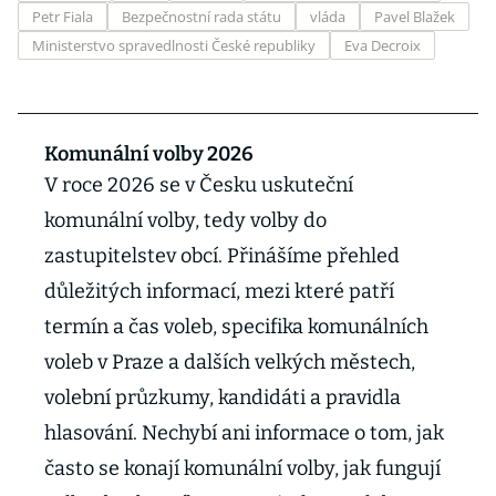
Petr Fiala
Bezpečnostní rada státu
vláda
Pavel Blažek
Ministerstvo spravedlnosti České republiky
Eva Decroix
Komunální volby 2026
V roce 2026 se v Česku uskuteční
komunální volby, tedy volby do
zastupitelstev obcí. Přinášíme přehled
důležitých informací, mezi které patří
termín a čas voleb, specifika komunálních
voleb v Praze a dalších velkých městech,
volební průzkumy, kandidáti a pravidla
hlasování. Nechybí ani informace o tom, jak
často se konají komunální volby, jak fungují