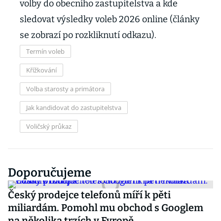
volby do obecního zastupitelstva a kde
sledovat výsledky voleb 2026 online (články
se zobrazí po rozkliknutí odkazu).
Termín voleb
Křížkování
Volba starosty a primátora
Jak kandidovat do zastupitelstva
Voličský průkaz
Doporučujeme
Český prodejce telefonů míří k pěti
miliardám. Pomohl mu obchod s Googlem
na několika trzích v Evropě