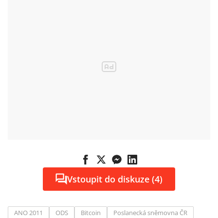
Vstoupit do diskuze (4)
ANO 2011
ODS
Bitcoin
Poslanecká sněmovna ČR