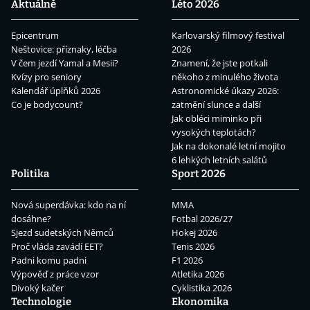
Aktuálně
Léto 2026
Epicentrum
Karlovarský filmový festival
Neštovice: příznaky, léčba
2026
V čem jezdí Yamal a Mesii?
Znamení, že jste potkali
Kvízy pro seniory
někoho z minulého života
Kalendář úplňků 2026
Astronomické úkazy 2026:
Co je bodycount?
zatmění slunce a další
Jak obléci miminko při
vysokých teplotách?
Jak na dokonalé letní mojito
6 lehkých letních salátů
Politika
Sport 2026
Nová superdávka: kdo na ní
MMA
dosáhne?
Fotbal 2026/27
Sjezd sudetských Němců
Hokej 2026
Proč vláda zavádí EET?
Tenis 2026
Padni komu padni
F1 2026
Výpověď z práce vzor
Atletika 2026
Divoký kačer
Cyklistika 2026
Technologie
Ekonomika