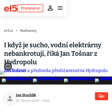
Předplatné
e15.cz
Rozhovory
I když je sucho, vodní elektrárny
nebankrotují, říká Jan Tošnar z
Hydropolu
Jan Stuchlík
0
25. června 2018
·
16:00