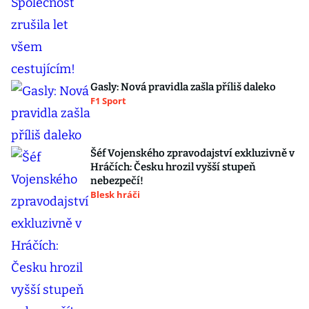
Gasly: Nová pravidla zašla příliš daleko
F1 Sport
Šéf Vojenského zpravodajství exkluzivně v
Hráčích: Česku hrozil vyšší stupeň
nebezpečí!
Blesk hráči