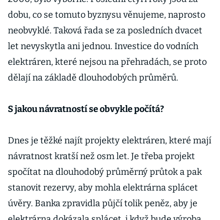
dobu, co se tomuto byznysu věnujeme, naprosto
neobvyklé. Taková řada se za posledních dvacet
let nevyskytla ani jednou. Investice do vodních
elektráren, které nejsou na přehradách, se proto
dělají na základě dlouhodobých průměrů.
S jakou návratností se obvykle počítá?
Dnes je těžké najít projekty elektráren, které mají
návratnost kratší než osm let. Je třeba projekt
spočítat na dlouhodobý průměrný průtok a pak
stanovit rezervy, aby mohla elektrárna splácet
úvěry. Banka zpravidla půjčí tolik peněz, aby je
elektrárna dokázala splácet, i když bude výroba