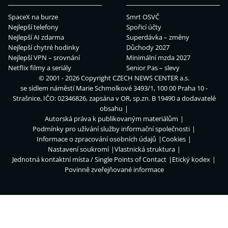
SpaceX na burze
Smrt OSVČ
Nejlepší telefony
Spořicí účty
Nejlepší AI zdarma
Superdávka – změny
Nejlepší chytré hodinky
Důchody 2027
Nejlepší VPN – srovnání
Minimální mzda 2027
Netflix filmy a seriály
Senior Pas – slevy
© 2001 - 2026 Copyright
CZECH NEWS CENTER a.s.
se sídlem náměstí Marie Schmolkové 3493/1, 100 00 Praha 10 -
Strašnice, IČO: 02346826, zapsána v OR, sp.zn. B 19490 a dodavatelé
obsahu
Autorská práva k publikovaným materiálům
Podmínky pro užívání služby informační společnosti
Informace o zpracování osobních údajů
Cookies
Nastavení soukromí
Vlastnická struktura
Jednotná kontaktní místa / Single Points of Contact
Etický kodex
Povinně zveřejňované informace