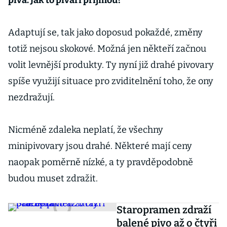
piva. Jak to pivaři přijmou?
Adaptují se, tak jako doposud pokaždé, změny
totiž nejsou skokové. Možná jen někteří začnou
volit levnější produkty. Ty nyní již drahé pivovary
spíše využijí situace pro zviditelnění toho, že ony
nezdražují.
Nicméně zdaleka neplatí, že všechny
minipivovary jsou drahé. Některé mají ceny
naopak poměrně nízké, a ty pravděpodobně
budou muset zdražit.
Staropramen zdraží
balené pivo až o čtyři