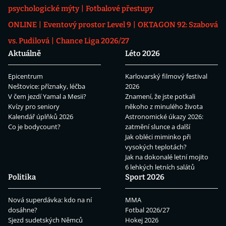
psychologické mýty
Fotbalové přestupy
ONLINE
Eventový prostor Level 9
OKTAGON 92: Szabová
vs. Pudilová
Chance Liga 2026/27
Aktuálně
Léto 2026
Epicentrum
Karlovarský filmový festival
Neštovice: příznaky, léčba
2026
V čem jezdí Yamal a Mesii?
Znamení, že jste potkali
Kvízy pro seniory
někoho z minulého života
Kalendář úplňků 2026
Astronomické úkazy 2026:
Co je bodycount?
zatmění slunce a další
Jak obléci miminko při
vysokých teplotách?
Jak na dokonalé letní mojito
6 lehkých letních salátů
Politika
Sport 2026
Nová superdávka: kdo na ní
MMA
dosáhne?
Fotbal 2026/27
Sjezd sudetských Němců
Hokej 2026