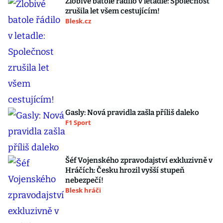
Zlobivé batole řádilo v letadle: Společnost
zrušila let všem cestujícím!
Blesk.cz
Gasly: Nová pravidla zašla příliš daleko
F1 Sport
Šéf Vojenského zpravodajství exkluzivně v
Hráčích: Česku hrozil vyšší stupeň
nebezpečí!
Blesk hráči