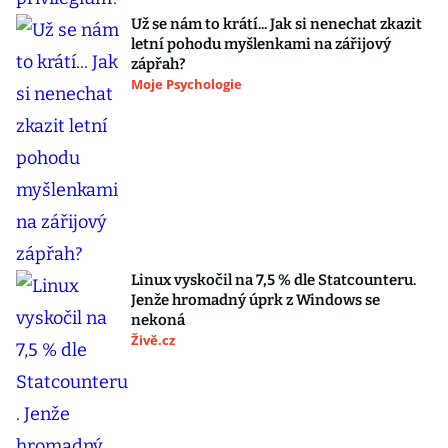
Už se nám to krátí... Jak si nenechat zkazit
letní pohodu myšlenkami na zářijový
zápřah?
Moje Psychologie
Linux vyskočil na 7,5 % dle Statcounteru.
Jenže hromadný úprk z Windows se
nekoná
Živě.cz