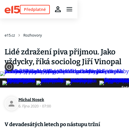
Předplatné
e15.cz
Rozhovory
Lidé zdražení piva přijmou. Jako
vždycky, říká sociolog Jiří Vinopal
Fot
Michal Nosek
6. října 2020
·
07:00
V devadesátých letech po nástupu tržní