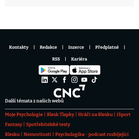
Kontakty
Redakce
Inzerce
Předplatné
RSS
Kariéra
Další témata z našich webů
Moje Psychologie
Blesk Tlapky
Hráči na Blesku
iSport
Fantasy
Spotřebitelské testy
Blesku
Nemovitosti
Psychologika - podcast rozbíjející