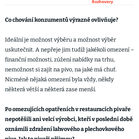
za kultovní
Rozhovory
značky se ale
připlácí, říká
Co chování konzumentů výrazně ovlivňuje?
pivní someliér
Pavel
Ideální je možnost výběru a možnost výběr
Borowiec
uskutečnit. A nepřeje jim tudíž jakékoli omezení –
finanční možnosti, zúžení nabídky na trhu,
nemožnost si zajít na pivo, na jaké má chuť.
Nicméně nějaká omezení byla vždy, někdy
některá větší a některá zase menší.
Po omezujících opatřeních v restauracích pivaře
nepotěšili ani velcí výrobci, kteří v poslední době
oznámili zdražení lahvového a plechovkového