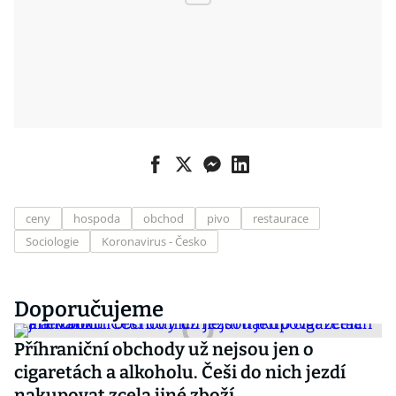
ceny
hospoda
obchod
pivo
restaurace
Sociologie
Koronavirus - Česko
Doporučujeme
Příhraniční obchody už nejsou jen o
cigaretách a alkoholu. Češi do nich jezdí
nakupovat zcela jiné zboží