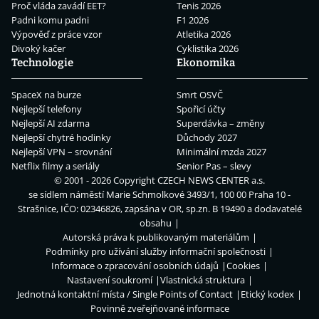
Proč vláda zavádí EET?
Tenis 2026
Padni komu padni
F1 2026
Výpověď z práce vzor
Atletika 2026
Divoký kačer
Cyklistika 2026
Technologie
Ekonomika
SpaceX na burze
Smrt OSVČ
Nejlepší telefony
Spořicí účty
Nejlepší AI zdarma
Superdávka – změny
Nejlepší chytré hodinky
Důchody 2027
Nejlepší VPN – srovnání
Minimální mzda 2027
Netflix filmy a seriály
Senior Pas – slevy
© 2001 - 2026 Copyright
CZECH NEWS CENTER a.s.
se sídlem náměstí Marie Schmolkové 3493/1, 100 00 Praha 10 -
Strašnice, IČO: 02346826, zapsána v OR, sp.zn. B 19490 a dodavatelé
obsahu
Autorská práva k publikovaným materiálům
Podmínky pro užívání služby informační společnosti
Informace o zpracování osobních údajů
Cookies
Nastavení soukromí
Vlastnická struktura
Jednotná kontaktní místa / Single Points of Contact
Etický kodex
Povinně zveřejňované informace