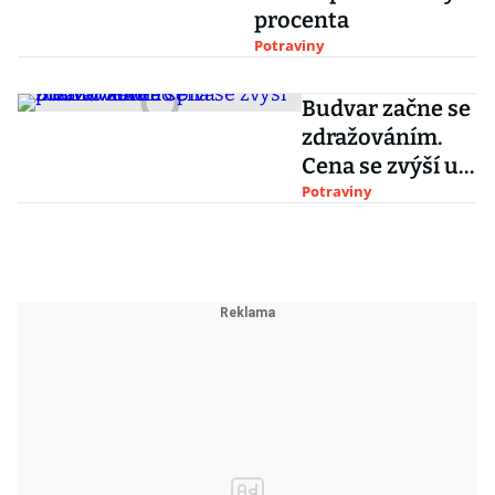
procenta
Potraviny
Budvar začne se
zdražováním.
Cena se zvýší u
lahvového a
Potraviny
plechovkového
piva