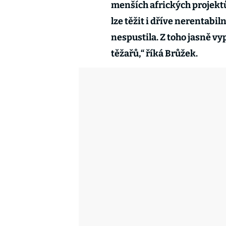
menších afrických projektů.
lze těžit i dříve nerentabil
nespustila. Z toho jasně vy
těžařů,“ říká Brůžek.