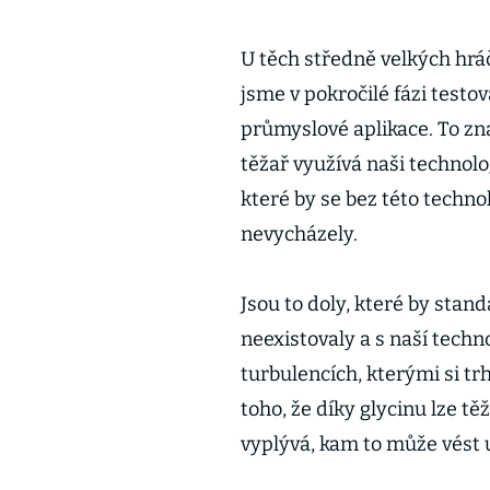
U těch středně velkých hrá
jsme v pokročilé fázi test
průmyslové aplikace. To z
těžař využívá naši technolo
které by se bez této techno
nevycházely.
Jsou to doly, které by sta
neexistovaly a s naší techno
turbulencích, kterými si trh
toho, že díky glycinu lze těž
vyplývá, kam to může vést 