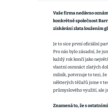
Vaše firma nedávno oznámil
konkrétně společnost Barri
získávání zlata loužením gl
Je to sice první oficiální p
Pro nás bylo zásadní, že js
každý rok končí jako největ
vlastní osmnáct zlatých do
milník, potvrzuje to tezi, 
některých těžařů jsme v tes
průmyslového využití, ale j
Znamená to, že s ostatními