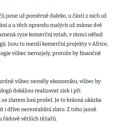
čů jsme už poměrně daleko, u části z nich už
ování a u těch opravdu malých už máme dvě
namená ryze komerční vztah, v rámci něhož
gii. Jsou to menší komerční projekty v Africe,
logie vůbec nerozjely, protože by finančně
ndardně vůbec neměly ekonomiku, vůbec by
logii dokážou realizovat zisk i při
 se zlatem loni prošel. Je to krásná ukázka
it i dříve nerentabilní zlato. Z toho jasně
u řádově větších těžařů.