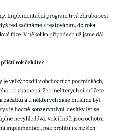
ný. Implementační program trvá zhruba šest
dyž teď začínáme s testováním, do roka
vé fáze. V několika případech už jsme dál
 příští rok čekáte?
y je velký rozdíl v obchodních podmínkách,
ého. To znamená, že u některých si můžete
 na začátku a u některých zase musíme být
ys je hodně konzervativní, desítky let se
plně nevyhledává. Velcí hráči jsou ochotni
ční implementaci, pak profitují z nižších