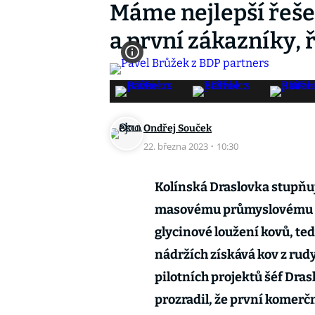
Máme nejlepší řešen
a první zákazníky, 
Ondřej Souček
22. března 2023
·
10:30
Kolínská Draslovka stupňuje
masovému průmyslovému na
glycinové loužení kovů, ted
nádržích získává kov z rud
pilotních projektů šéf Dra
prozradil, že první komerčn