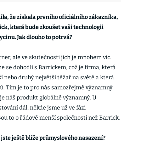
a, že získala prvního oficiálního zákazníka,
ck, která bude zkoušet vaši technologii
ycinu. Jak dlouho to potrvá?
artner, ale ve skutečnosti jich je mnohem víc.
me se dohodli s Barrickem, což je firma, která
ší nebo druhý největší těžař na světě a která
lů. Tím je to pro nás samozřejmě významný
že je náš produkt globálně významný. U
tování dál, někde jsme už ve fázi
sou to o řádově menší společnosti než Barrick.
 jste ještě blíže průmyslového nasazení?