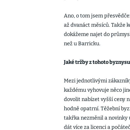
Ano, o tom jsem přesvědče
až dvanáct měsíců. Takže k
dokážeme najet do průmyslo
než u Barricku.
Jaké tržby z tohoto byznysu
Mezi jednotlivými zákazník
každému vyhovuje něco jin
dovolit nabízet vyšší ceny
hodně opatrní. Těžební byzn
takřka nezměnil a novinky ú
dát více za licenci a počáte