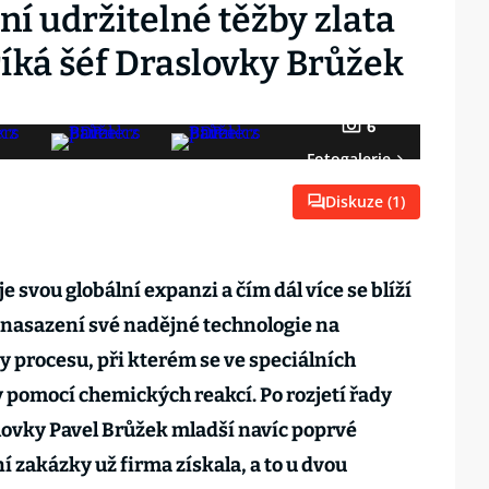
í udržitelné těžby zlata
říká šéf Draslovky Brůžek
6
Fotogalerie
Diskuze (
1
)
 svou globální expanzi a čím dál více se blíží
sazení své nadějné technologie na
y procesu, při kterém se ve speciálních
y pomocí chemických reakcí. Po rozjetí řady
slovky Pavel Brůžek mladší navíc poprvé
í zakázky už firma získala, a to u dvou