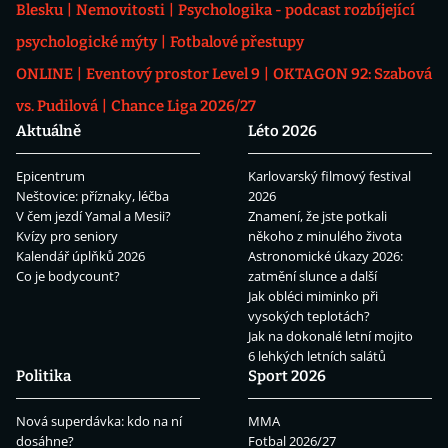
Blesku
Nemovitosti
Psychologika - podcast rozbíjející
psychologické mýty
Fotbalové přestupy
ONLINE
Eventový prostor Level 9
OKTAGON 92: Szabová
vs. Pudilová
Chance Liga 2026/27
Aktuálně
Léto 2026
Epicentrum
Karlovarský filmový festival
Neštovice: příznaky, léčba
2026
V čem jezdí Yamal a Mesii?
Znamení, že jste potkali
Kvízy pro seniory
někoho z minulého života
Kalendář úplňků 2026
Astronomické úkazy 2026:
Co je bodycount?
zatmění slunce a další
Jak obléci miminko při
vysokých teplotách?
Jak na dokonalé letní mojito
6 lehkých letních salátů
Politika
Sport 2026
Nová superdávka: kdo na ní
MMA
dosáhne?
Fotbal 2026/27