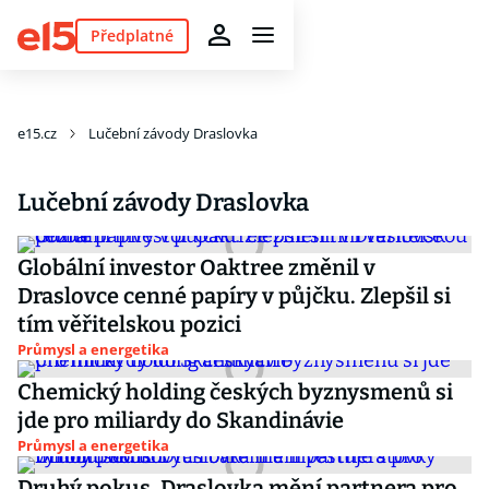
Předplatné
e15.cz
Lučební závody Draslovka
Lučební závody Draslovka
Globální investor Oaktree změnil v
Draslovce cenné papíry v půjčku. Zlepšil si
tím věřitelskou pozici
Průmysl a energetika
Chemický holding českých byznysmenů si
jde pro miliardy do Skandinávie
Průmysl a energetika
Druhý pokus. Draslovka mění partnera pro