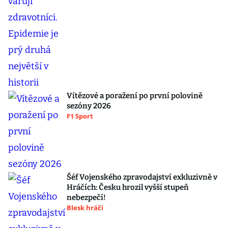
Vítězové a poražení po první polovině
sezóny 2026
F1 Sport
Šéf Vojenského zpravodajství exkluzivně v
Hráčích: Česku hrozil vyšší stupeň
nebezpečí!
Blesk hráči