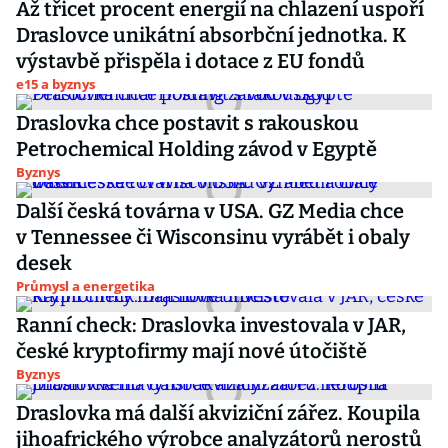
Až třicet procent energií na chlazení uspoří
Draslovce unikátní absorbční jednotka. K
výstavbě přispěla i dotace z EU fondů
e15 a byznys
Draslovka chce postavit s rakouskou
Petrochemical Holding závod v Egyptě
Byznys
Další česká továrna v USA. GZ Media chce
v Tennessee či Wisconsinu vyrábět i obaly
desek
Průmysl a energetika
Ranní check: Draslovka investovala v JAR,
české kryptofirmy mají nové útočiště
Byznys
Draslovka má další akviziční zářez. Koupila
jihoafrického výrobce analyzátorů nerostů