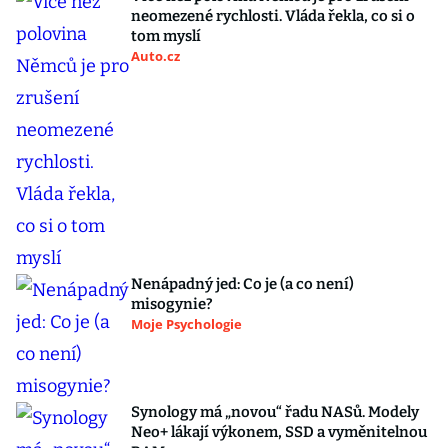
neomezené rychlosti. Vláda řekla, co si o
tom myslí
Auto.cz
Nenápadný jed: Co je (a co není)
misogynie?
Moje Psychologie
Synology má „novou“ řadu NASů. Modely
Neo+ lákají výkonem, SSD a vyměnitelnou