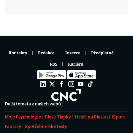
Kontakty
Redakce
Inzerce
Předplatné
RSS
Kariéra
Další témata z našich webů
Moje Psychologie
Blesk Tlapky
Hráči na Blesku
iSport
Fantasy
Spotřebitelské testy