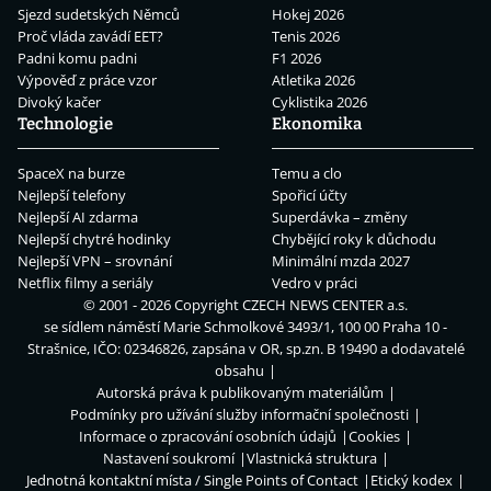
Sjezd sudetských Němců
Hokej 2026
Proč vláda zavádí EET?
Tenis 2026
Padni komu padni
F1 2026
Výpověď z práce vzor
Atletika 2026
Divoký kačer
Cyklistika 2026
Technologie
Ekonomika
SpaceX na burze
Temu a clo
Nejlepší telefony
Spořicí účty
Nejlepší AI zdarma
Superdávka – změny
Nejlepší chytré hodinky
Chybějící roky k důchodu
Nejlepší VPN – srovnání
Minimální mzda 2027
Netflix filmy a seriály
Vedro v práci
© 2001 - 2026 Copyright
CZECH NEWS CENTER a.s.
se sídlem náměstí Marie Schmolkové 3493/1, 100 00 Praha 10 -
Strašnice, IČO: 02346826, zapsána v OR, sp.zn. B 19490 a dodavatelé
obsahu
Autorská práva k publikovaným materiálům
Podmínky pro užívání služby informační společnosti
Informace o zpracování osobních údajů
Cookies
Nastavení soukromí
Vlastnická struktura
Jednotná kontaktní místa / Single Points of Contact
Etický kodex