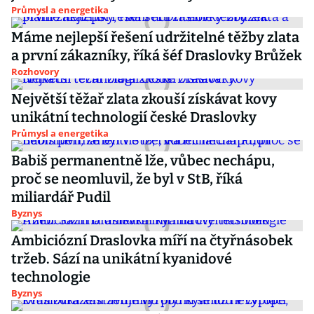
Průmysl a energetika
Máme nejlepší řešení udržitelné těžby zlata
a první zákazníky, říká šéf Draslovky Brůžek
Rozhovory
Největší těžař zlata zkouší získávat kovy
unikátní technologií české Draslovky
Průmysl a energetika
Babiš permanentně lže, vůbec nechápu,
proč se neomluvil, že byl v StB, říká
miliardář Pudil
Byznys
Ambiciózní Draslovka míří na čtyřnásobek
tržeb. Sází na unikátní kyanidové
technologie
Byznys