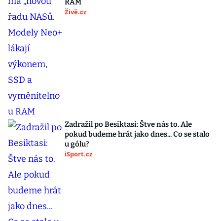
RAM
Živě.cz
Zadražil po Besiktasi: Štve nás to. Ale
pokud budeme hrát jako dnes... Co se stalo
u gólu?
iSport.cz