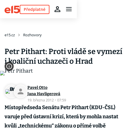
Předplatné
e15.cz
Rozhovory
Petr Pithart: Proti vládě se vymezí
i koaliční uchazeči o Hrad
Pavel Otto
Jana Havligerová
19. března 2012
·
07:59
Místopředseda Senátu Petr Pithart (KDU-ČSL)
varuje před ústavní krizí, která by mohla nastat
kvůli „technickému“ zákonu o přímé volbě