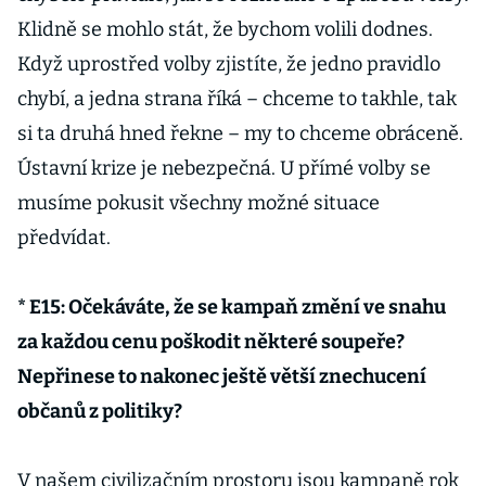
Klidně se mohlo stát, že bychom volili dodnes.
Když uprostřed volby zjistíte, že jedno pravidlo
chybí, a jedna strana říká – chceme to takhle, tak
si ta druhá hned řekne – my to chceme obráceně.
Ústavní krize je nebezpečná. U přímé volby se
musíme pokusit všechny možné situace
předvídat.
* E15: Očekáváte, že se kampaň změní ve snahu
za každou cenu poškodit některé soupeře?
Nepřinese to nakonec ještě větší znechucení
občanů z politiky?
V našem civilizačním prostoru jsou kampaně rok