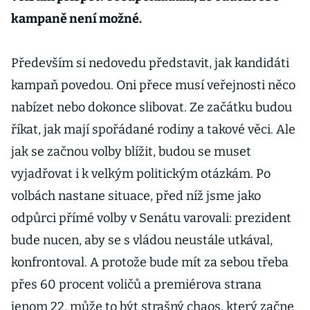
kampaně není možné.
Především si nedovedu představit, jak kandidáti
kampaň povedou. Oni přece musí veřejnosti něco
nabízet nebo dokonce slibovat. Ze začátku budou
říkat, jak mají spořádané rodiny a takové věci. Ale
jak se začnou volby blížit, budou se muset
vyjadřovat i k velkým politickým otázkám. Po
volbách nastane situace, před níž jsme jako
odpůrci přímé volby v Senátu varovali: prezident
bude nucen, aby se s vládou neustále utkával,
konfrontoval. A protože bude mít za sebou třeba
přes 60 procent voličů a premiérova strana
jenom 22, může to být strašný chaos, který začne