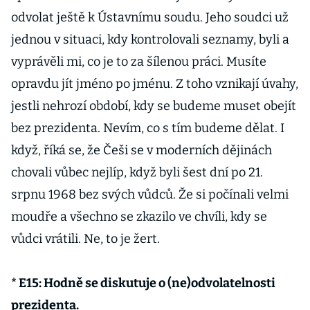
odvolat ještě k Ústavnímu soudu. Jeho soudci už
jednou v situaci, kdy kontrolovali seznamy, byli a
vyprávěli mi, co je to za šílenou práci. Musíte
opravdu jít jméno po jménu. Z toho vznikají úvahy,
jestli nehrozí období, kdy se budeme muset obejít
bez prezidenta. Nevím, co s tím budeme dělat. I
když, říká se, že Češi se v moderních dějinách
chovali vůbec nejlíp, když byli šest dní po 21.
srpnu 1968 bez svých vůdců. Že si počínali velmi
moudře a všechno se zkazilo ve chvíli, kdy se
vůdci vrátili. Ne, to je žert.
* E15: Hodně se diskutuje o (ne)odvolatelnosti
prezidenta.