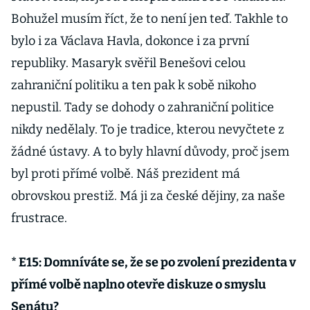
Bohužel musím říct, že to není jen teď. Takhle to
bylo i za Václava Havla, dokonce i za první
republiky. Masaryk svěřil Benešovi celou
zahraniční politiku a ten pak k sobě nikoho
nepustil. Tady se dohody o zahraniční politice
nikdy nedělaly. To je tradice, kterou nevyčtete z
žádné ústavy. A to byly hlavní důvody, proč jsem
byl proti přímé volbě. Náš prezident má
obrovskou prestiž. Má ji za české dějiny, za naše
frustrace.
* E15: Domníváte se, že se po zvolení prezidenta v
přímé volbě naplno otevře diskuze o smyslu
Senátu?