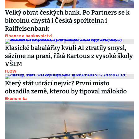
Velký obrat českých bank. Po Partners se k
bitcoinu chystá i Česká spořitelna i
Raiffeisenbank
Finance a bankovnictví
Klasické bakalářky kvůli AI ztratily smysl,
sázíme na praxi, říká Kartous z vysoké školy
VŠEM
FLOW
Který stát utrácí nejvíc? První místo
obsadila země, kterou by tipoval málokdo
Ekonomika