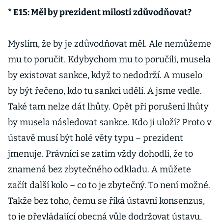
* E15: Měl by prezident milosti zdůvodňovat?
Myslím, že by je zdůvodňovat měl. Ale nemůžeme
mu to poručit. Kdybychom mu to poručili, musela
by existovat sankce, když to nedodrží. A muselo
by být řečeno, kdo tu sankci udělí. A jsme vedle.
Také tam nelze dát lhůty. Opět při porušení lhůty
by musela následovat sankce. Kdo ji uloží? Proto v
ústavě musí být holé věty typu – prezident
jmenuje. Právníci se zatím vždy dohodli, že to
znamená bez zbytečného odkladu. A můžete
začít další kolo – co to je zbytečný. To není možné.
Takže bez toho, čemu se říká ústavní konsenzus,
to je převládající obecná vůle dodržovat ústavu,