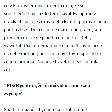
co v Evropském parlamentu dělá, že se
soustřeďuje na každodenní život Evropanů v
otázkách, jako je zdraví nebo kvalita potravin nebo
jiného zboží. Dělá strašně užitečnou práci. Jsem
přesvědčen, že se jí podaří to lidem sdělit,
vysvětlit. Určitě nemá malé šance. Ti ostatní se
do sebe mohou pustit tak ohyzdným způsobem,
že jí to pomůže. Navíc je to velmi hezká a milá
žena.
* E15: Myslíte si, že přímá volba šance žen
zvyšuje?
Snad je možné, abychom se z toho téměř