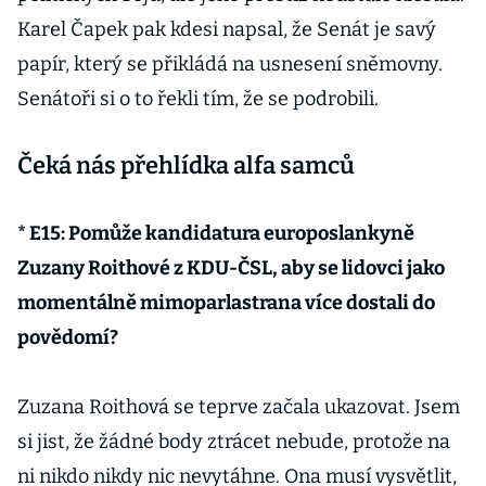
Karel Čapek pak kdesi napsal, že Senát je savý
papír, který se přikládá na usnesení sněmovny.
Senátoři si o to řekli tím, že se podrobili.
Čeká nás přehlídka alfa samců
* E15: Pomůže kandidatura europoslankyně
Zuzany Roithové z KDU-ČSL, aby se lidovci jako
momentálně mimoparlastrana více dostali do
povědomí?
Zuzana Roithová se teprve začala ukazovat. Jsem
si jist, že žádné body ztrácet nebude, protože na
ni nikdo nikdy nic nevytáhne. Ona musí vysvětlit,