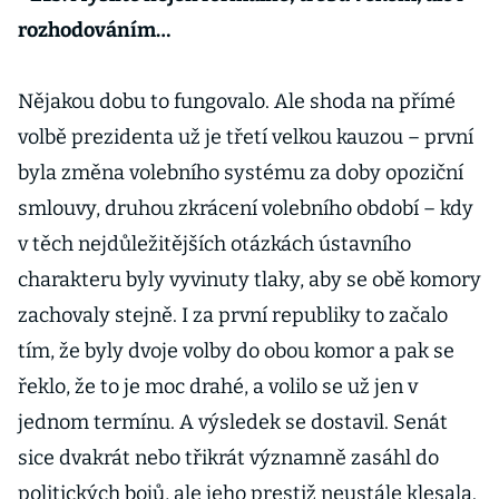
rozhodováním…
Nějakou dobu to fungovalo. Ale shoda na přímé
volbě prezidenta už je třetí velkou kauzou – první
byla změna volebního systému za doby opoziční
smlouvy, druhou zkrácení volebního období – kdy
v těch nejdůležitějších otázkách ústavního
charakteru byly vyvinuty tlaky, aby se obě komory
zachovaly stejně. I za první republiky to začalo
tím, že byly dvoje volby do obou komor a pak se
řeklo, že to je moc drahé, a volilo se už jen v
jednom termínu. A výsledek se dostavil. Senát
sice dvakrát nebo třikrát významně zasáhl do
politických bojů, ale jeho prestiž neustále klesala.