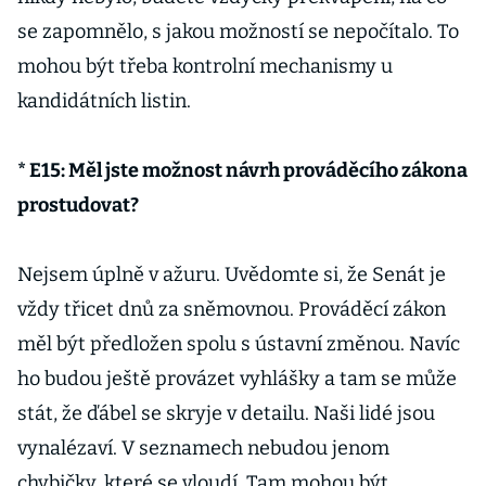
se zapomnělo, s jakou možností se nepočítalo. To
mohou být třeba kontrolní mechanismy u
kandidátních listin.
* E15: Měl jste možnost návrh prováděcího zákona
prostudovat?
Nejsem úplně v ažuru. Uvědomte si, že Senát je
vždy třicet dnů za sněmovnou. Prováděcí zákon
měl být předložen spolu s ústavní změnou. Navíc
ho budou ještě provázet vyhlášky a tam se může
stát, že ďábel se skryje v detailu. Naši lidé jsou
vynalézaví. V seznamech nebudou jenom
chybičky, které se vloudí. Tam mohou být