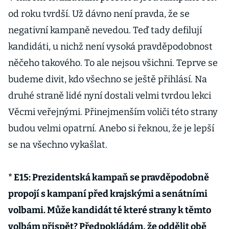
od roku tvrdší. Už dávno není pravda, že se
negativní kampaně nevedou. Teď tady defilují
kandidáti, u nichž není vysoká pravděpodobnost
něčeho takového. To ale nejsou všichni. Teprve se
budeme divit, kdo všechno se ještě přihlásí. Na
druhé straně lidé nyní dostali velmi tvrdou lekci
Věcmi veřejnými. Přinejmenším voliči této strany
budou velmi opatrní. Anebo si řeknou, že je lepší
se na všechno vykašlat.
* E15: Prezidentská kampaň se pravděpodobně
propojí s kampaní před krajskými a senátními
volbami. Může kandidát té které strany k těmto
volbám přispět? Předpokládám, že oddělit obě