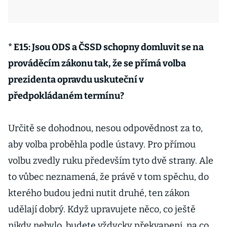
* E15: Jsou ODS a ČSSD schopny domluvit se na
prováděcím zákonu tak, že se přímá volba
prezidenta opravdu uskuteční v
předpokládaném termínu?
Určitě se dohodnou, nesou odpovědnost za to,
aby volba proběhla podle ústavy. Pro přímou
volbu zvedly ruku především tyto dvě strany. Ale
to vůbec neznamená, že právě v tom spěchu, do
kterého budou jedni nutit druhé, ten zákon
udělají dobrý. Když upravujete něco, co ještě
nikdy nebylo, budete vždycky překvapeni, na co