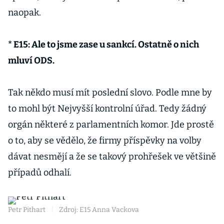
naopak.
* E15: Ale to jsme zase u sankcí. Ostatně o nich
mluví ODS.
Tak někdo musí mít poslední slovo. Podle mne by
to mohl být Nejvyšší kontrolní úřad. Tedy žádný
orgán některé z parlamentních komor. Jde prostě
o to, aby se vědělo, že firmy příspěvky na volby
dávat nesmějí a že se takový prohřešek ve většině
případů odhalí.
Petr Pithart
|
Zdroj: E15 Anna Vackova