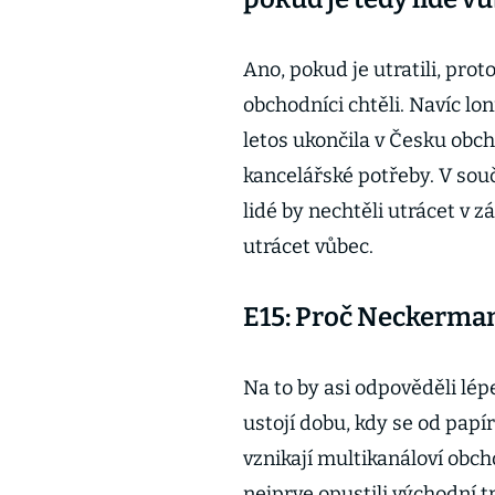
Ano, pokud je utratili, prot
obchodníci chtěli. Navíc lo
letos ukončila v Česku obch
kancelářské potřeby. V souč
lidé by nechtěli utrácet v zá
utrácet vůbec.
E15: Proč Neckerman
Na to by asi odpověděli lép
ustojí dobu, kdy se od papí
vznikají multikanáloví obc
nejprve opustili východní t