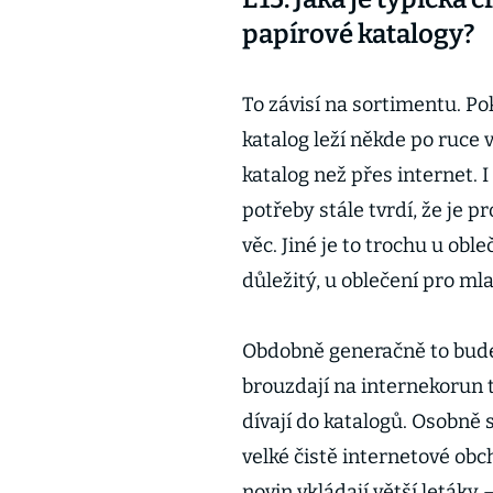
papírové katalogy?
To závisí na sortimentu. Po
katalog leží někde po ruce v 
katalog než přes internet. 
potřeby stále tvrdí, že je p
věc. Jiné je to trochu u oble
důležitý, u oblečení pro ml
Obdobně generačně to bude 
brouzdají na internekorun tu
dívají do katalogů. Osobně 
velké čistě internetové obch
novin vkládají větší letáky