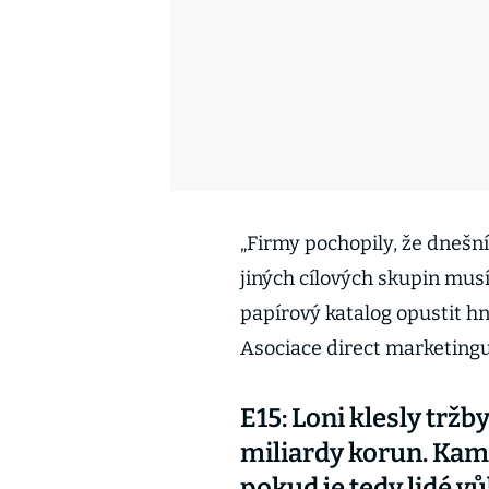
„Firmy pochopily, že dnešní
jiných cílových skupin musí
papírový katalog opustit hn
Asociace direct marketingu
E15: Loni klesly tržb
miliardy korun. Kam
pokud je tedy lidé vů