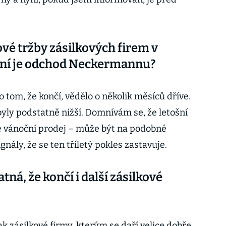
ové tržby zásilkových firem v
vní je odchod Neckermannu?
e o tom, že končí, vědělo o několik měsíců dříve.
byly podstatně nižší. Domnívám se, že letošní
 vánoční prodej – může být na podobné
nály, že se ten tříletý pokles zastavuje.
atná, že končí i další zásilkové
k zásilkové firmy, kterým se daří velice dobře.