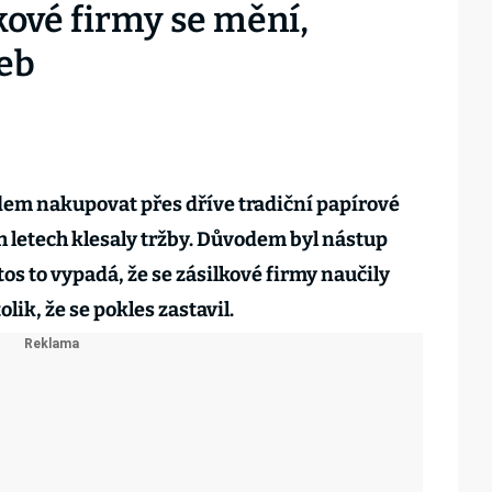
kové firmy se mění,
žeb
dem nakupovat přes dříve tradiční papírové
h letech klesaly tržby. Důvodem byl nástup
os to vypadá, že se zásilkové firmy naučily
lik, že se pokles zastavil.