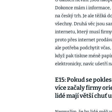
Dokonce mám i informace, ž
na český trh. Je ale těžká do
všechny. Druhá věc jsou sa
internetu, který musí firmy
proto přes internet prodáva
ale potřeba podchytit včas,
když pak tiskne méně papí
elektronicky, navíc ušetří 
E15: Pokud se pokles 
více začaly firmy ori
lidé mají větší chuť 
Nemyslím, že by lidé měli v