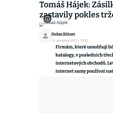
Tomáš Hájek: Zásil
zastavily pokles tr
Dušan Kütner
13. prosince 2012
·
10:27
Firmám, které umožňují li
katalogy, v posledních třec
internetových obchodů. Let
internet samy používat nato