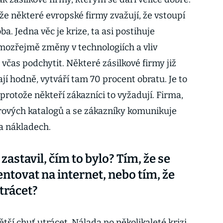
e některé evropské firmy zvažují, že vstoupí
ba. Jedna věc je krize, ta asi postihuje
mozřejmě změny v technologiích a vliv
 včas podchytit. Některé zásilkové firmy již
jí hodně, vytváří tam 70 procent obratu. Je to
 protože někteří zákazníci to vyžadují. Firma,
rových katalogů a se zákazníky komunikuje
na nákladech.
zastavil, čím to bylo? Tím, že se
entovat na internet, nebo tím, že
utrácet?
ětší chuť utrácet. Nálada po několikaleté krizi