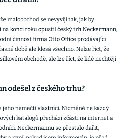
ože maloobchod se nevyvíjí tak, jak by
ni na konci roku opustil český trh Neckermann,
odní činnost firma Otto Office prodávající
asné době ale klesá všechno. Nelze říct, že
silkovém obchodě, ale lze říct, že lidé nechtějí
n odešel z českého trhu?
e jeho němečtí vlastníci. Nicméně ne každý
rových katalogů přechází zčásti na internet a
hodníci. Neckermannu se přestalo dařit,
rhy a nyní, pokud jsem informován, je před