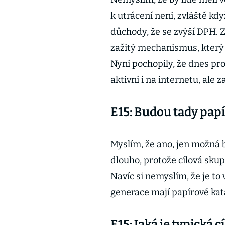
k utrácení není, zvláště kdy
důchody, že se zvýší DPH. Z
zažitý mechanismus, který 
Nyní pochopily, že dnes pro
aktivní i na internetu, ale
E15: Budou tady papír
Myslím, že ano, jen možná 
dlouho, protože cílová skup
Navíc si nemyslím, že je to 
generace mají papírové kata
E15: Jaká je typická 