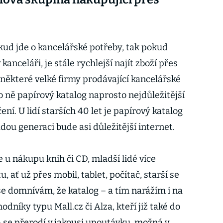
kud jde o kancelářské potřeby, tak pokud
kanceláři, je stále rychlejší najít zboží přes
I některé velké firmy prodávající kancelářské
ro ně papírový katalog naprosto nejdůležitější
čení. U lidí starších 40 let je papírový katalog
adou generaci bude asi důležitější internet.
u nákupu knih či CD, mladší lidé více
, ať už přes mobil, tablet, počítač, starší se
se domnívám, že katalog – a tím narážím i na
odníky typu Mall.cz či Alza, kteří již také do
 – se přerodí v jakousi upoutávku, možná v