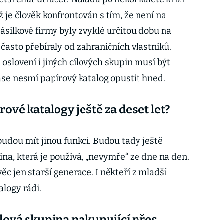
ž je člověk konfrontován s tím, že není na
ásilkové firmy byly zvyklé určitou dobu na
často přebíraly od zahraničních vlastníků.
 oslovení i jiných cílových skupin musí být
 zase nesmí papírový katalog opustit hned.
ové katalogy ještě za deset let?
budou mít jinou funkci. Budou tady ještě
ina, která je používá, „nevymře“ ze dne na den.
věc jen starší generace. I někteří z mladší
logy rádi.
cílová skupina nakupující přes