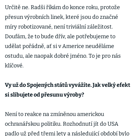
Určitě ne. Radši říkám do konce roku, protože
přesun výrobních linek, které jsou do značné
míry robotizované, není triviální záležitost.
Doufám, že to bude dřív, ale potřebujeme to
udělat pořádně, ať si v Americe neuděláme
ostudu, ale naopak dobré jméno. To je pro nás
klíčové.
Vy už do Spojených států vyvážíte. Jak velký efekt
si slibujete od přesunu výroby?
Není to reakce na zmíněnou americkou
ochranářskou politiku. Rozhodnutí jít do USA
padlo už před třemi lety a následující období bylo