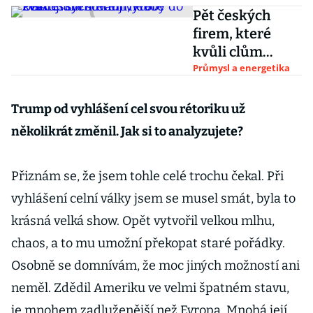
Pět českých
firem, které
kvůli clům
stěhují nebo
Průmysl a energetika
zvažují
stěhování
Trump od vyhlášení cel svou rétoriku už
výroby do USA
několikrát změnil. Jak si to analyzujete?
Přiznám se, že jsem tohle celé trochu čekal. Při
vyhlášení celní války jsem se musel smát, byla to
krásná velká show. Opět vytvořil velkou mlhu,
chaos, a to mu umožní překopat staré pořádky.
Osobně se domnívám, že moc jiných možností ani
neměl. Zdědil Ameriku ve velmi špatném stavu,
je mnohem zadluženější než Evropa. Mnohá její