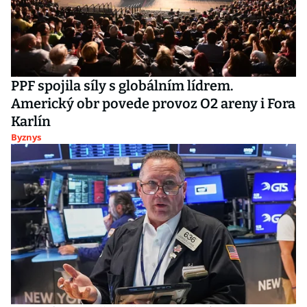
PPF spojila síly s globálním lídrem.
Americký obr povede provoz O2 areny i Fora
Karlín
Byznys