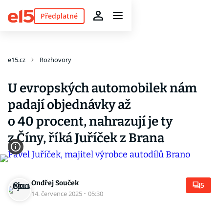
Předplatné
e15.cz
Rozhovory
U evropských automobilek nám
padají objednávky až
o 40 procent, nahrazují je ty
z Číny, říká Juříček z Brana
Ondřej Souček
5
14. července 2025
·
05:30