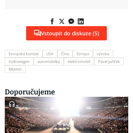
Vstoupit do diskuze (5)
Evropská komise
USA
Čína
Evropa
výroba
Volkswagen
automobilka
elektromobil
Pavel Juříček
BRANO
Doporučujeme