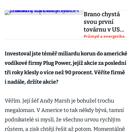
Brano chystá
svou první
továrnu v USA,
bude vyrábět
Průmysl a energetika
pro Teslu.
Zároveň
Investoval jste téměř miliardu korun do americké
zůstává v
vodíkové firmy Plug Power, jejíž akcie za poslední
Rusku
tři roky klesly o více než 90 procent. Věříte firmě
i nadále, držíte akcie?
Věřím. Její šéf Andy Marsh je bohužel trochu
megaloman. V Americe to tak někdy bývá, tamní
podnikatelé si myslí, že všechno urvou rychlým
růstem, a zisk chtějí řešit až potom. Momentálně