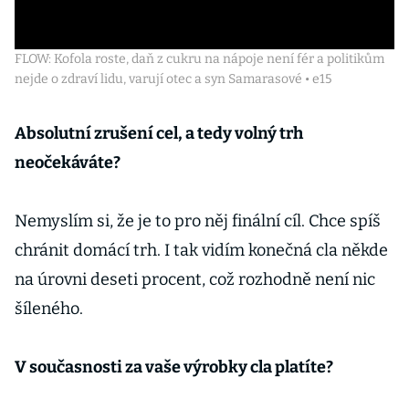
FLOW: Kofola roste, daň z cukru na nápoje není fér a politikům
nejde o zdraví lidu, varují otec a syn Samarasové • e15
Absolutní zrušení cel, a tedy volný trh
neočekáváte?
Nemyslím si, že je to pro něj finální cíl. Chce spíš
chránit domácí trh. I tak vidím konečná cla někde
na úrovni deseti procent, což rozhodně není nic
šíleného.
V současnosti za vaše výrobky cla platíte?