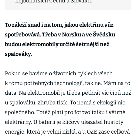
nejbohatších Čechů a Slováků.
To záleží snad i na tom, jakou elektřinu vůz
spotřebovává. Třeba v Norsku a ve Švédsku
budou elektromobily určitě šetrnější než
spalováky.
Pokud se bavíme o životních cyklech všech
k tomu potřebných technologií, tak ne. Mám na to
data. Na elektromobil je třeba pětkrát víc čipů než
u spalováků, zhruba tisíc. To nemá s ekologií nic
společného. Totéž platí pro fotovoltaiku i větrné
elektrárny. U baterií je klíčový ukazatel hustoty
energie, která je velmi nízká, a u OZE zase celková