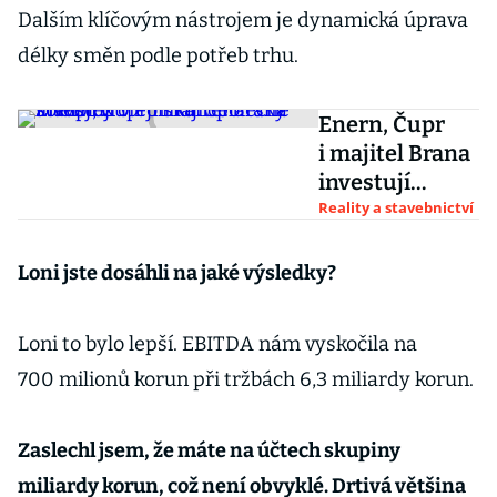
Dalším klíčovým nástrojem je dynamická úprava
délky směn podle potřeb trhu.
Enern, Čupr
i majitel Brana
investují
v Polsku.
Reality a stavebnictví
Společně
stavějí trofejní
Loni jste dosáhli na jaké výsledky?
kancelářský
komplex
Loni to bylo lepší. EBITDA nám vyskočila na
700 milionů korun při tržbách 6,3 miliardy korun.
Zaslechl jsem, že máte na účtech skupiny
miliardy korun, což není obvyklé. Drtivá většina