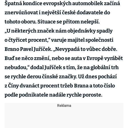
Špatná kondice evropských automobilek začíná
znervózňovat i největší české dodavatele do
tohoto oboru. Situace se přitom nelepší.
„U některých značek nám objednávky spadly
o čtyřicet procent,“ varuje majitel společnosti
Brano Pavel Juříček. „Nevypadá to vůbec dobře.
Buď se něco změní, nebo se auta v Evropě vyrábět
nebudou,“ dodal Juříček s tím, že na globální trh
se rychle derou čínské značky. Už dnes pochází
z Číny dvanáct procent tržeb Brana a toto číslo
podle podnikatele nadále rychle poroste.