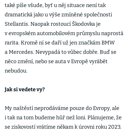
také píše všude, byť u něj situace není tak
dramatická jako u výše zmíněné společnosti
Stellantis. Naopak rostoucí Škodovka je
v evropském automobilovém průmyslu naprostá
rarita. Kromě ní se daří už jen značkám BMW
a Mercedes. Nevypadá to vůbec dobře. Buď se
něco změní, nebo se auta v Evropě vyrábět
nebudou.
Jak si vedete vy?
My naštěstí neprodáváme pouze do Evropy, ale
i tak na tom budeme hůř než loni. Plánujeme, že
se ziskovostí vrátíme někam k úrovni roku 2023.