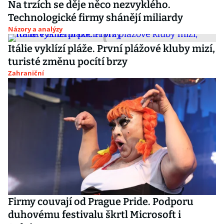
Na trzích se děje něco nezvyklého.
Technologické firmy shánějí miliardy
Názory a analýzy
Itálie vyklízí pláže. První plážové kluby mizí,
turisté změnu pocítí brzy
Zahraniční
Firmy couvají od Prague Pride. Podporu
duhovému festivalu škrtl Microsoft i