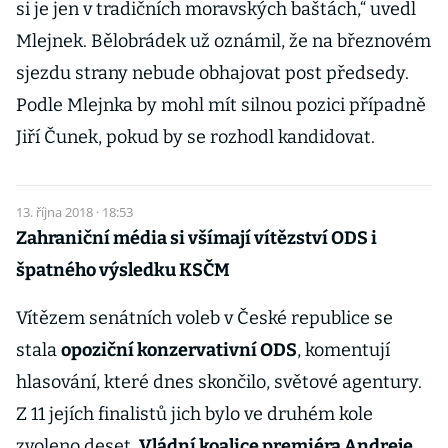
si je jen v tradičních moravských baštách,“ uvedl
Mlejnek. Bělobrádek už oznámil, že na březnovém
sjezdu strany nebude obhajovat post předsedy.
Podle Mlejnka by mohl mít silnou pozici případně
Jiří Čunek, pokud by se rozhodl kandidovat.
13. října 2018 · 18:53
Zahraniční média si všímají vítězství ODS i
špatného výsledku KSČM
Vítězem senátních voleb v České republice se
stala
opoziční konzervativní ODS
, komentují
hlasování, které dnes skončilo, světové agentury.
Z 11 jejích finalistů jich bylo ve druhém kole
zvoleno deset.
Vládní koalice premiéra Andreje