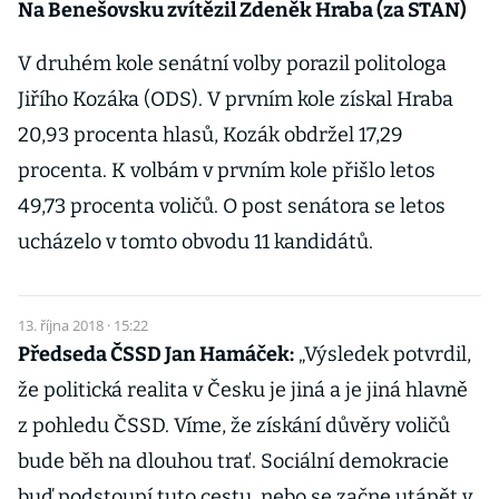
Na Benešovsku zvítězil Zdeněk Hraba (za STAN)
V druhém kole senátní volby porazil politologa
Jiřího Kozáka (ODS). V prvním kole získal Hraba
20,93 procenta hlasů, Kozák obdržel 17,29
procenta. K volbám v prvním kole přišlo letos
49,73 procenta voličů. O post senátora se letos
ucházelo v tomto obvodu 11 kandidátů.
13. října 2018 · 15:22
Předseda ČSSD Jan Hamáček:
„Výsledek potvrdil,
že politická realita v Česku je jiná a je jiná hlavně
z pohledu ČSSD. Víme, že získání důvěry voličů
bude běh na dlouhou trať. Sociální demokracie
buď podstoupí tuto cestu, nebo se začne utápět v