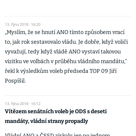
13. října 2018 · 16:20
„Myslím, že se hnutí ANO tímto způsobem vrací
to, jak rok sestavovalo vládu. Je dobře, když voliči
vyvažují, tedy když vládě ANO vystaví takovou
vizitku ve volbách v průběhu vládního mandátu,“
řekl k výsledkům voleb předseda TOP 09 Jiří
Pospíšil.
13. října 2018 · 16:12
Vítězem senátních voleb je ODS s deseti
mandáty, vládní strany propadly
Vládní ANO a ČSSD získaly jen po jednom