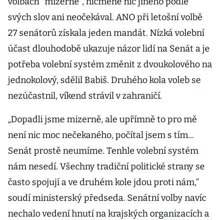
volbách "mizerně", nicméně nic jiného podle
svých slov ani neočekával. ANO při letošní volbě
27 senátorů získala jeden mandát. Nízká volební
účast dlouhodobě ukazuje názor lidí na Senát a je
potřeba volební systém změnit z dvoukolového na
jednokolový, sdělil Babiš. Druhého kola voleb se
nezúčastnil, víkend strávil v zahraničí.
„Dopadli jsme mizerně, ale upřímně to pro mě
není nic moc nečekaného, počítal jsem s tím...
Senát prostě neumíme. Tenhle volební systém
nám nesedí. Všechny tradiční politické strany se
často spojují a ve druhém kole jdou proti nám,“
soudí ministerský předseda. Senátní volby navíc
nechalo vedení hnutí na krajských organizacích a