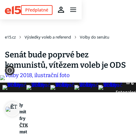
Předplatné
e15.cz
Výsledky voleb a referend
Volby do senátu
Senát bude poprvé bez
komunistů, vítězem voleb je ODS
6
Fotogaler
ly
mit
fry
ČTK
mst