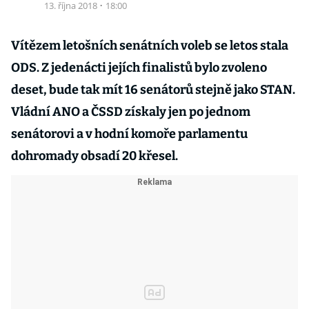
13. října 2018
·
18:00
Vítězem letošních senátních voleb se letos stala
ODS. Z jedenácti jejích finalistů bylo zvoleno
deset, bude tak mít 16 senátorů stejně jako STAN.
Vládní ANO a ČSSD získaly jen po jednom
senátorovi a v hodní komoře parlamentu
dohromady obsadí 20 křesel.