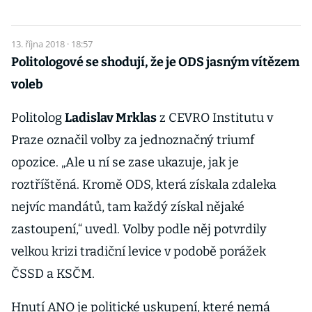
13. října 2018 · 18:57
Politologové se shodují, že je ODS jasným vítězem
voleb
Politolog
Ladislav Mrklas
z CEVRO Institutu v
Praze označil volby za jednoznačný triumf
opozice. „Ale u ní se zase ukazuje, jak je
roztříštěná. Kromě ODS, která získala zdaleka
nejvíc mandátů, tam každý získal nějaké
zastoupení,“ uvedl. Volby podle něj potvrdily
velkou krizi tradiční levice v podobě porážek
ČSSD a KSČM.
Hnutí ANO je politické uskupení, které nemá