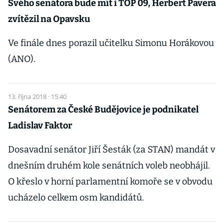
Svého senátora bude mít i TOP 09, Herbert Pavera
zvítězil na Opavsku
Ve finále dnes porazil učitelku Simonu Horákovou
(ANO).
13. října 2018 · 15:40
Senátorem za České Budějovice je podnikatel
Ladislav Faktor
Dosavadní senátor Jiří Šesták (za STAN) mandát v
dnešním druhém kole senátních voleb neobhájil.
O křeslo v horní parlamentní komoře se v obvodu
ucházelo celkem osm kandidátů.