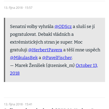
13. října 2018 · 15:57
Senatní volby vyhrála
@ODScz
a sluší se jí
pogratulovat. Debakl vládních a
extrémistických stran je super. Moc
gratuluji
@HerbertPavera
a těší mne uspěch
@MikulasBek
a
@PavelFischer
.
— Marek Ženíšek (@zenisek_m)
October 13,
2018
13. října 2018 · 15:41