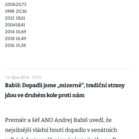
2006
20,73
1998
20,36
2012
18,61
2004
18,41
2014
16,69
2018
16,49
2016
15,38
13. října 2018 · 17:31
Babiš: Dopadli jsme „mizerně“, tradiční strany
jdou ve druhém kole proti nám
Premiér a šéf ANO Andrej Babiš uvedl, že
nejsilnější vládní hnutí dopadlo v senátních