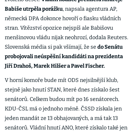
Babiše utrpěla porážku
, napsala agentura AP,
německá DPA dokonce hovoří o fiasku vládních
stran. Vítězství opozice nejspíš ale Babišovu
menšinovou vládu nijak neohrozí, dodala Reuters.
Slovenská média si pak všímají, že se
do Senátu
probojovali neúspěšní kandidáti na prezidenta
Jiří Drahoš, Marek Hilšer a Pavel Fischer.
V horní komoře bude mít ODS nejsilnější klub,
stejně jako hnutí STAN, které dnes získalo šest
senátorů. Celkem budou mít po 16 senátorech.
KDU-ČSL má o jednoho méně. ČSSD získala jen
jeden mandát ze 13 obhajovaných, a má tak 13
senátorů. Vládní hnutí ANO, které získalo také jen