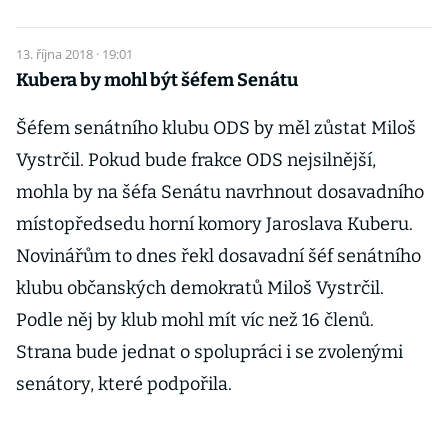
13. října 2018 · 19:01
Kubera by mohl být šéfem Senátu
Šéfem senátního klubu ODS by měl zůstat Miloš
Vystrčil. Pokud bude frakce ODS nejsilnější,
mohla by na šéfa Senátu navrhnout dosavadního
místopředsedu horní komory Jaroslava Kuberu.
Novinářům to dnes řekl dosavadní šéf senátního
klubu občanských demokratů Miloš Vystrčil.
Podle něj by klub mohl mít víc než 16 členů.
Strana bude jednat o spolupráci i se zvolenými
senátory, které podpořila.