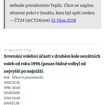
nebude primátorem Teplic. Chce se naplno
věnovat práci v Senátu, kam byl opět zvolen.
— ČT24 (@CT24zive)
13. října 2018
13. října 2018 · 17:49
Srovnání volební účasti v druhém kole senátních
voleb od roku 1996 (pouze řádné volby) od
nejvyšší po nejnižší:
Rok
Účast (v procentech)
2002
32,55
1996
30,60
2008
29,85
2010
24,64
2000
21,56