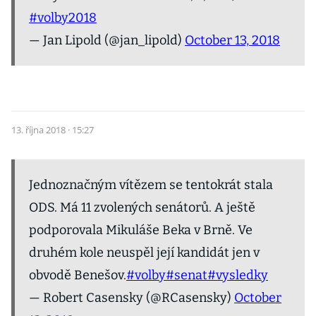
#volby2018
— Jan Lipold (@jan_lipold)
October 13, 2018
13. října 2018 · 15:27
Jednoznačným vítězem se tentokrát stala
ODS. Má 11 zvolených senátorů. A ještě
podporovala Mikuláše Beka v Brně. Ve
druhém kole neuspěl její kandidát jen v
obvodě Benešov.
#volby
#senat
#vysledky
— Robert Casensky (@RCasensky)
October