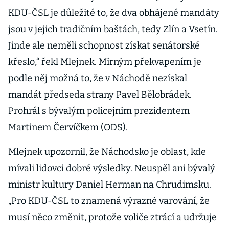
KDU-ČSL je důležité to, že dva obhájené mandáty
jsou v jejich tradičním baštách, tedy Zlín a Vsetín.
Jinde ale neměli schopnost získat senátorské
křeslo,“ řekl Mlejnek. Mírným překvapením je
podle něj možná to, že v Náchodě nezískal
mandát předseda strany Pavel Bělobrádek.
Prohrál s bývalým policejním prezidentem
Martinem Červíčkem (ODS).
Mlejnek upozornil, že Náchodsko je oblast, kde
mívali lidovci dobré výsledky. Neuspěl ani bývalý
ministr kultury Daniel Herman na Chrudimsku.
„Pro KDU-ČSL to znamená výrazné varování, že
musí něco změnit, protože voliče ztrácí a udržuje