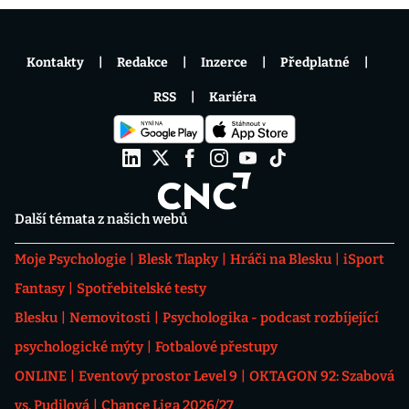
Kontakty
Redakce
Inzerce
Předplatné
RSS
Kariéra
Další témata z našich webů
Moje Psychologie
Blesk Tlapky
Hráči na Blesku
iSport
Fantasy
Spotřebitelské testy
Blesku
Nemovitosti
Psychologika - podcast rozbíjející
psychologické mýty
Fotbalové přestupy
ONLINE
Eventový prostor Level 9
OKTAGON 92: Szabová
vs. Pudilová
Chance Liga 2026/27