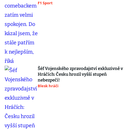
F1 Sport
Šéf Vojenského zpravodajství exkluzivně v
Hráčích: Česku hrozil vyšší stupeň
nebezpečí!
Blesk hráči