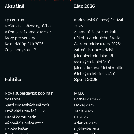
Aktuálně
Léto 2026
Epicentrum
Karlovarský filmový festival
Neštovice: příznaky, léčba
2026
V čem jezdí Yamal a Mesii?
Znamení, že jste potkali
Kvízy pro seniory
někoho z minulého života
Kalendář úplňků 2026
Astronomické úkazy 2026:
Co je bodycount?
zatmění slunce a další
Jak obléci miminko při
vysokých teplotách?
Jak na dokonalé letní mojito
6 lehkých letních salátů
Politika
Sport 2026
Nová superdávka: kdo na ní
MMA
dosáhne?
Fotbal 2026/27
Sjezd sudetských Němců
Hokej 2026
Proč vláda zavádí EET?
Tenis 2026
Padni komu padni
F1 2026
Výpověď z práce vzor
Atletika 2026
Divoký kačer
Cyklistika 2026