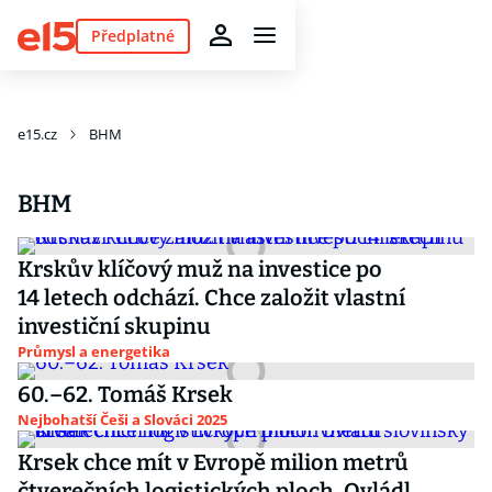
Předplatné
e15.cz
BHM
BHM
Krskův klíčový muž na investice po
14 letech odchází. Chce založit vlastní
investiční skupinu
Průmysl a energetika
60.–62. Tomáš Krsek
Nejbohatší Češi a Slováci 2025
Krsek chce mít v Evropě milion metrů
čtverečních logistických ploch. Ovládl