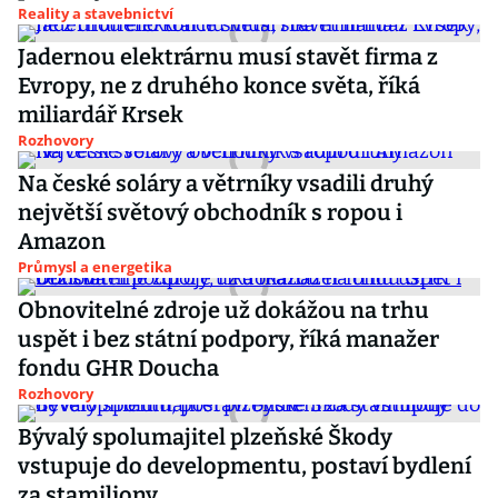
Reality a stavebnictví
Jadernou elektrárnu musí stavět firma z
Evropy, ne z druhého konce světa, říká
miliardář Krsek
Rozhovory
Na české soláry a větrníky vsadili druhý
největší světový obchodník s ropou i
Amazon
Průmysl a energetika
Obnovitelné zdroje už dokážou na trhu
uspět i bez státní podpory, říká manažer
fondu GHR Doucha
Rozhovory
Bývalý spolumajitel plzeňské Škody
vstupuje do developmentu, postaví bydlení
za stamiliony