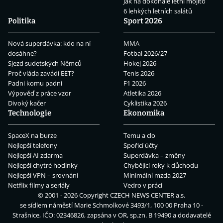
Jak na dokonalé letní mojito
6 lehkých letních salátů
Politika
Sport 2026
Nová superdávka: kdo na ní
MMA
dosáhne?
Fotbal 2026/27
Sjezd sudetských Němců
Hokej 2026
Proč vláda zavádí EET?
Tenis 2026
Padni komu padni
F1 2026
Výpověď z práce vzor
Atletika 2026
Divoký kačer
Cyklistika 2026
Technologie
Ekonomika
SpaceX na burze
Temu a clo
Nejlepší telefony
Spořicí účty
Nejlepší AI zdarma
Superdávka – změny
Nejlepší chytré hodinky
Chybějící roky k důchodu
Nejlepší VPN – srovnání
Minimální mzda 2027
Netflix filmy a seriály
Vedro v práci
© 2001 - 2026 Copyright
CZECH NEWS CENTER a.s.
se sídlem náměstí Marie Schmolkové 3493/1, 100 00 Praha 10 -
Strašnice, IČO: 02346826, zapsána v OR, sp.zn. B 19490 a dodavatelé