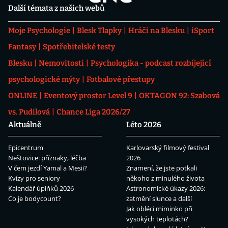
Další témata z našich webů
Moje Psychologie
Blesk Tlapky
Hráči na Blesku
iSport
Fantasy
Spotřebitelské testy
Blesku
Nemovitosti
Psychologika - podcast rozbíjející
psychologické mýty
Fotbalové přestupy
ONLINE
Eventový prostor Level 9
OKTAGON 92: Szabová
vs. Pudilová
Chance Liga 2026/27
Aktuálně
Léto 2026
Epicentrum
Karlovarský filmový festival
Neštovice: příznaky, léčba
2026
V čem jezdí Yamal a Mesii?
Znamení, že jste potkali
Kvízy pro seniory
někoho z minulého života
Kalendář úplňků 2026
Astronomické úkazy 2026:
Co je bodycount?
zatmění slunce a další
Jak obléci miminko při
vysokých teplotách?