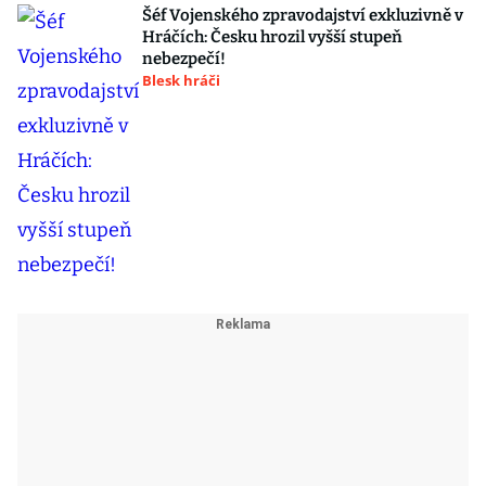
Šéf Vojenského zpravodajství exkluzivně v
Hráčích: Česku hrozil vyšší stupeň
nebezpečí!
Blesk hráči