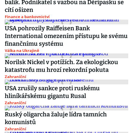
balík. Podnikatel s vazbou na Děripasku se
cítí ošizen
Finance a bankovnictví
USA pohrozily Raiffeisen Bank
International omezením přístupu ke svému
finančnímu systému
Válka na Ukrajině
Norilsk Nickel v potížích. Za ekologickou
katastrofu mu hrozí rekordní pokuta
Zahraniční
USA zrušily sankce proti ruskému
hliníkářskému gigantu Rusal
Zahraniční
Ruský oligarcha žaluje lídra tamních
komunistů
Zahraniční