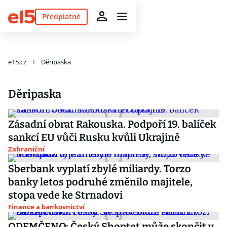
Předplatné
e15.cz
Děripaska
Děripaska
Zásadní obrat Rakouska. Podpoří 19. balíček
sankcí EU vůči Rusku kvůli Ukrajině
Zahraniční
Sberbank vyplatí zbylé miliardy. Torzo
banky letos podruhé změnilo majitele,
stopa vede ke Strnadovi
Finance a bankovnictví
ODEMČENO: Český Shoptet může skončit v