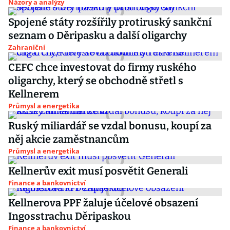
Názory a analýzy
Spojené státy rozšířily protiruský sankční
seznam o Děripasku a další oligarchy
Zahraniční
CEFC chce investovat do firmy ruského
oligarchy, který se obchodně střetl s
Kellnerem
Průmysl a energetika
Ruský miliardář se vzdal bonusu, koupí za
něj akcie zaměstnancům
Průmysl a energetika
Kellnerův exit musí posvětit Generali
Finance a bankovnictví
Kellnerova PPF žaluje účelové obsazení
Ingosstrachu Děripaskou
Finance a bankovnictví