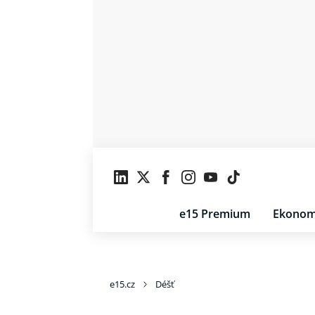
e15 Premium
Ekonom
e15.cz
Déšť