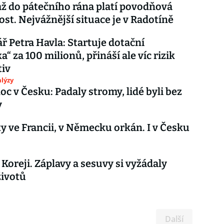
až do pátečního rána platí povodňová
st. Nejvážnější situace je v Radotíně
 Petra Havla: Startuje dotační
“ za 100 milionů, přináší ale víc rizik
tiv
lýzy
oc v Česku: Padaly stromy, lidé byli bez
y
y ve Francii, v Německu orkán. I v Česku
 Koreji. Záplavy a sesuvy si vyžádaly
životů
Další