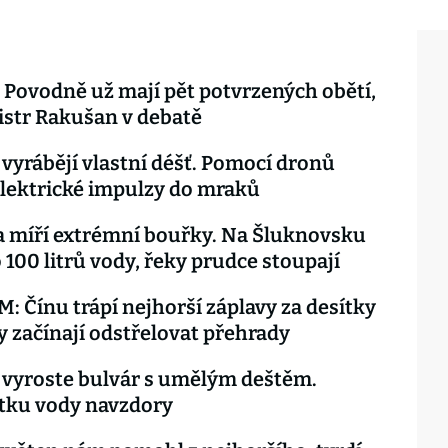
Povodně už mají pět potvrzených obětí,
istr Rakušan v debatě
 vyrábějí vlastní déšť. Pomocí dronů
 elektrické impulzy do mraků
 míří extrémní bouřky. Na Šluknovsku
 100 litrů vody, řeky prudce stoupají
 Čínu trápí nejhorší záplavy za desítky
dy začínají odstřelovat přehrady
 vyroste bulvár s umělým deštěm.
tku vody navzdory