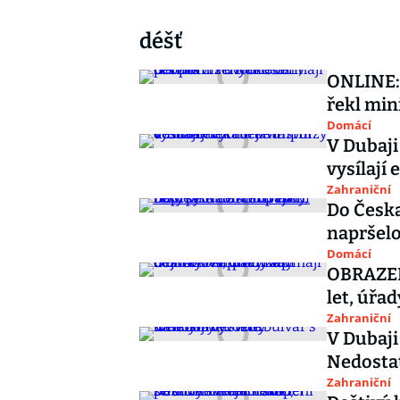
déšť
ONLINE: 
řekl min
Domácí
V Dubaji
vysílají
Zahraniční
Do Česka
napršelo
Domácí
OBRAZEM:
let, úřa
Zahraniční
V Dubaji
Nedosta
Zahraniční