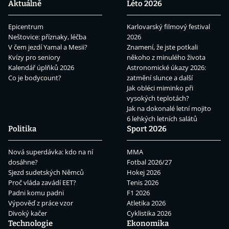
Aktuálně
Léto 2026
Epicentrum
Karlovarský filmový festival
Neštovice: příznaky, léčba
2026
V čem jezdí Yamal a Mesii?
Znamení, že jste potkali
Kvízy pro seniory
někoho z minulého života
Kalendář úplňků 2026
Astronomické úkazy 2026:
Co je bodycount?
zatmění slunce a další
Jak obléci miminko při
vysokých teplotách?
Jak na dokonalé letní mojito
6 lehkých letních salátů
Politika
Sport 2026
Nová superdávka: kdo na ní
MMA
dosáhne?
Fotbal 2026/27
Sjezd sudetských Němců
Hokej 2026
Proč vláda zavádí EET?
Tenis 2026
Padni komu padni
F1 2026
Výpověď z práce vzor
Atletika 2026
Divoký kačer
Cyklistika 2026
Technologie
Ekonomika