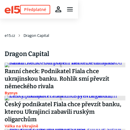
Předplatné
e15.cz
Dragon Capital
Dragon Capital
Ranní check: Podnikatel Fiala chce
ukrajinskou banku. Rohlik smí převzít
německého rivala
Byznys
Český podnikatel Fiala chce převzít banku,
kterou Ukrajinci zabavili ruským
oligarchům
Válka na Ukrajině