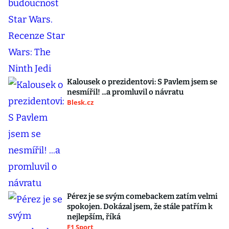
Kalousek o prezidentovi: S Pavlem jsem se
nesmířil! ...a promluvil o návratu
Blesk.cz
Pérez je se svým comebackem zatím velmi
spokojen. Dokázal jsem, že stále patřím k
nejlepším, říká
F1 Sport