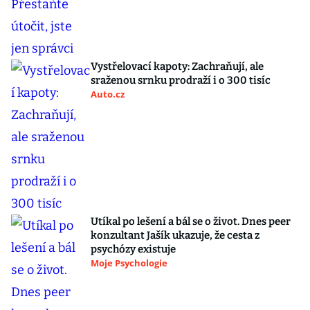
Vystřelovací kapoty: Zachraňují, ale
sraženou srnku prodraží i o 300 tisíc
Auto.cz
Utíkal po lešení a bál se o život. Dnes peer
konzultant Jašík ukazuje, že cesta z
psychózy existuje
Moje Psychologie