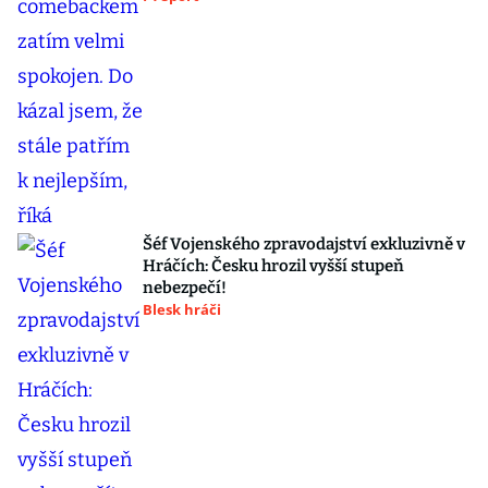
Šéf Vojenského zpravodajství exkluzivně v
Hráčích: Česku hrozil vyšší stupeň
nebezpečí!
Blesk hráči