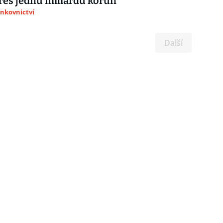
 přes jednu miliardu korun
ankovnictví
Další