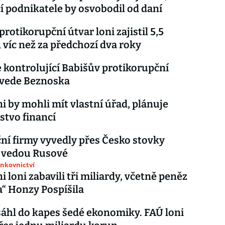
cí podnikatele by osvobodil od daní
rotikorupční útvar loni zajistil 5,5
, víc než za předchozí dva roky
 kontrolující Babišův protikorupční
ovede Beznoska
ni by mohli mít vlastní úřad, plánuje
stvo financí
ní firmy vyvedly přes Česko stovky
, vedou Rusové
ankovnictví
i loni zabavili tři miliardy, včetně peněz
a“ Honzy Pospíšila
 sáhl do kapes šedé ekonomiky. FAÚ loni