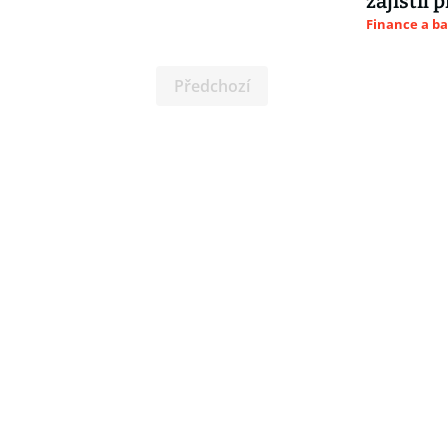
zajistil
Finance a b
Předchozí