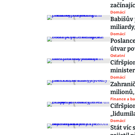
začínají
Domácí
Babišův p
miliardy
Domácí
Poslance
útvar p
Ostatní
Cifršpio
minister
Domácí
Zahranič
milionů
Finance a b
Cifršpion
„lidumil
Domácí
Stát víc