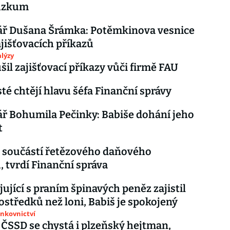
růzkum
ř Dušana Šrámka: Potěmkinova vesnice
jišťovacích příkazů
lýzy
šil zajišťovací příkazy vůči firmě FAU
é chtějí hlavu šéfa Finanční správy
 Bohumila Pečinky: Babiše dohání jeho
t
 součástí řetězového daňového
 tvrdí Finanční správa
jující s praním špinavých peněz zajistil
středků než loni, Babiš je spokojený
ankovnictví
 ČSSD se chystá i plzeňský hejtman,