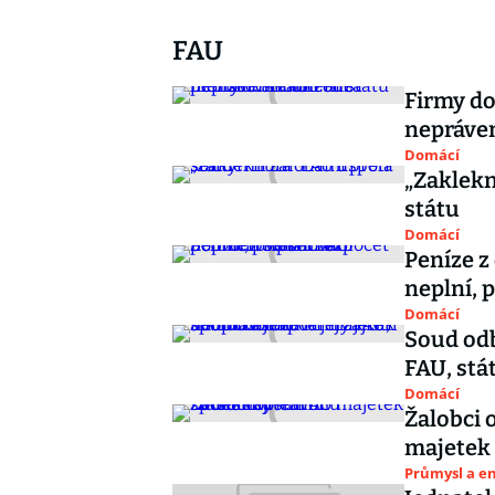
FAU
Firmy do
nepráve
Domácí
„Zaklekn
státu
Domácí
Peníze z
neplní, 
Domácí
Soud odb
FAU, stá
Domácí
Žalobci 
majetek 
Průmysl a e