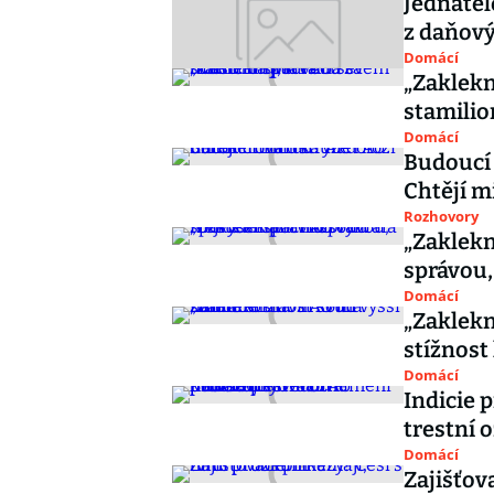
Jednatel
z daňov
Domácí
„Zaklekn
stamilio
Domácí
Budoucí 
Chtějí m
Rozhovory
„Zaklekn
správou,
Domácí
„Zaklekn
stížnost
Domácí
Indicie 
trestní 
Domácí
Zajišťov