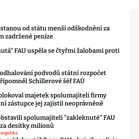
stanou od státu menší odškodnění za
m zadržené peníze
utá“ FAU uspěla se čtyřmi žalobami proti
 odhalování podvodů státní rozpočet
připomněl Schillerové šéf FAÚ
lokoval majetek spolumajiteli firmy
tní zástupce jej zajistil neoprávněně
obstavili spolumajiteli "zakleknuté" FAU
za desítky milionů
nergetika