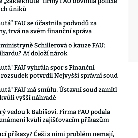
e „zakleknuté“ firmy FAU obvinila policie
ých úniků
utá“ FAU se účastnila podvodů za
ny, trvá na svém finanční správa
ministryně Schillerová o kauze FAU:
iliardu? Ať doloží nárok
utá“ FAU vyhrála spor s Finanční
 rozsudek potvrdil Nejvyšší správní soud
utá“ FAU má smůlu. Ústavní soud zamítl
 kvůli vyšší náhradě
prý vedou k Babišovi. Firma FAU podala
oznámení kvůli zajišťovacím příkazům
ací příkazy? Češi s nimi problém nemají,