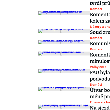
tvrdí p
Domácí
Komentá
kolem za
Názory a ana
Soud zru
Domácí
Komunist
Domácí
Komentář
minulos
Volby 2017
FAU byla
podvodu,
Domácí
Útvar bo
méně pro
Finance a b
Na sjezd