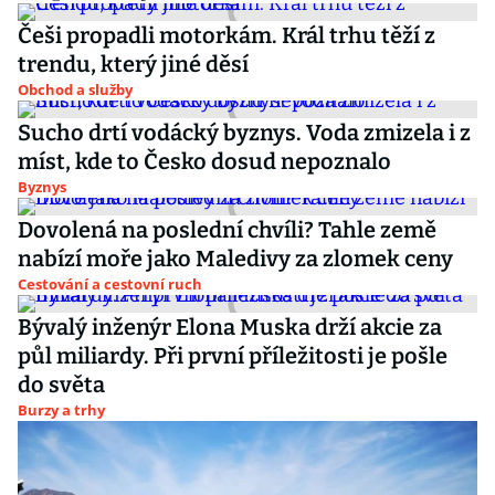
Češi propadli motorkám. Král trhu těží z
trendu, který jiné děsí
Obchod a služby
Sucho drtí vodácký byznys. Voda zmizela i z
míst, kde to Česko dosud nepoznalo
Byznys
Dovolená na poslední chvíli? Tahle země
nabízí moře jako Maledivy za zlomek ceny
Cestování a cestovní ruch
Bývalý inženýr Elona Muska drží akcie za
půl miliardy. Při první příležitosti je pošle
do světa
Burzy a trhy