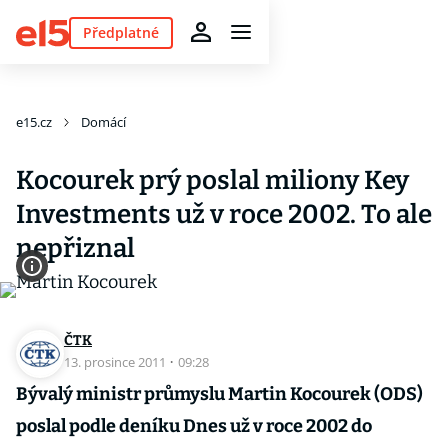
Předplatné
e15.cz
Domácí
Kocourek prý poslal miliony Key
Investments už v roce 2002. To ale
nepřiznal
ČTK
13. prosince 2011
·
09:28
Bývalý ministr průmyslu Martin Kocourek (ODS)
poslal podle deníku Dnes už v roce 2002 do