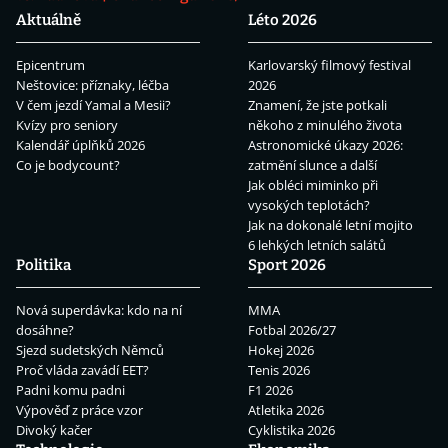
Aktuálně
Léto 2026
Epicentrum
Karlovarský filmový festival
Neštovice: příznaky, léčba
2026
V čem jezdí Yamal a Mesii?
Znamení, že jste potkali
Kvízy pro seniory
někoho z minulého života
Kalendář úplňků 2026
Astronomické úkazy 2026:
Co je bodycount?
zatmění slunce a další
Jak obléci miminko při
vysokých teplotách?
Jak na dokonalé letní mojito
6 lehkých letních salátů
Politika
Sport 2026
Nová superdávka: kdo na ní
MMA
dosáhne?
Fotbal 2026/27
Sjezd sudetských Němců
Hokej 2026
Proč vláda zavádí EET?
Tenis 2026
Padni komu padni
F1 2026
Výpověď z práce vzor
Atletika 2026
Divoký kačer
Cyklistika 2026