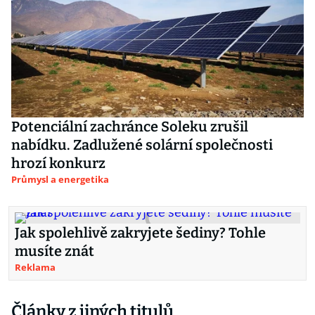
Potenciální zachránce Soleku zrušil
nabídku. Zadlužené solární společnosti
hrozí konkurz
Průmysl a energetika
Jak spolehlivě zakryjete šediny? Tohle
musíte znát
Reklama
Články z jiných titulů