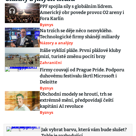
PPF spojila síly s globálním lídrem.
Americký obr povede provoz O2 areny i
Fora Karlín
Byznys
Na trzích se děje něco nezvyklého.
Technologické firmy shánějí miliardy
Názory a analýzy
Itálie vyklízí pláže. První plážové kluby
mizí, turisté změnu pocítí brzy
Zahraniční
Firmy couvají od Prague Pride. Podporu
duhovému festivalu škrtl Microsoft i
Deloitte
Byznys
Obchodní modely se hroutí, trh se
extrémně mění, předpovídají čeští
kapitáni AI revoluce
Byznys
Jak vybrat barvu, která vám bude slušet?
Tohle je rozhodující