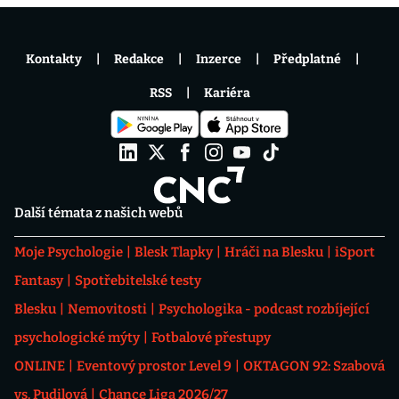
Kontakty
Redakce
Inzerce
Předplatné
RSS
Kariéra
Další témata z našich webů
Moje Psychologie
Blesk Tlapky
Hráči na Blesku
iSport
Fantasy
Spotřebitelské testy
Blesku
Nemovitosti
Psychologika - podcast rozbíjející
psychologické mýty
Fotbalové přestupy
ONLINE
Eventový prostor Level 9
OKTAGON 92: Szabová
vs. Pudilová
Chance Liga 2026/27