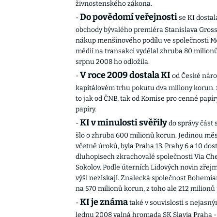
živnostenského zákona.
Do povědomí veřejnosti
-
se KI dostal
obchody bývalého premiéra Stanislava Gross
nákup menšinového podílu ve společnosti Mo
médií na transakci vydělal zhruba 80 milionů 
srpnu 2008 ho odložila.
V roce 2009 dostala KI
-
od České náro
kapitálovém trhu pokutu dva miliony korun. 
to jak od ČNB, tak od Komise pro cenné papí
papíry.
KI v minulosti svěřily
-
do správy část 
šlo o zhruba 600 milionů korun. Jedinou měst
včetně úroků, byla Praha 13. Prahy 6 a 10 dos
dluhopisech zkrachovalé společnosti Via Che
Sokolov. Podle úterních Lidových novin zřej
výši nezískají. Znalecká společnost Bohemi
na 570 milionů korun, z toho ale 212 milionů 
KI je známa
-
také v souvislosti s nejasný
lednu 2008 valná hromada SK Slavia Praha -