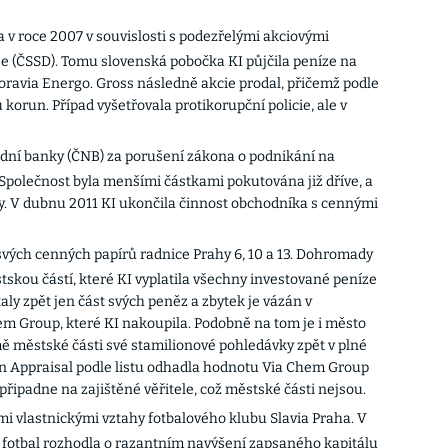
a v roce 2007 v souvislosti s podezřelými akciovými
e (ČSSD). Tomu slovenská pobočka KI půjčila peníze na
ravia Energo. Gross následně akcie prodal, přičemž podle
korun. Případ vyšetřovala protikorupční policie, ale v
dní banky (ČNB) za porušení zákona o podnikání na
Společnost byla menšími částkami pokutována již dříve, a
ry. V dubnu 2011 KI ukončila činnost obchodníka s cennými
svých cenných papírů radnice Prahy 6, 10 a 13. Dohromady
skou částí, které KI vyplatila všechny investované peníze
taly zpět jen část svých peněz a zbytek je vázán v
m Group, které KI nakoupila. Podobně na tom je i město
mě městské části své stamilionové pohledávky zpět v plné
an Appraisal podle listu odhadla hodnotu Via Chem Group
připadne na zajištěné věřitele, což městské části nejsou.
mi vlastnickými vztahy fotbalového klubu Slavia Praha. V
 fotbal rozhodla o razantním navýšení zapsaného kapitálu