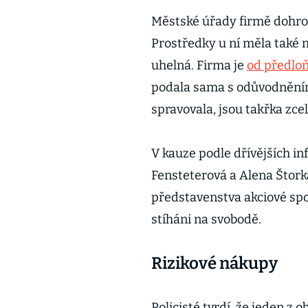
Městské úřady firmě dohro
Prostředky u ní měla také m
uhelná. Firma je
od předlo
podala sama s odůvodněním,
spravovala, jsou takřka zce
V kauze podle dřívějších in
Fensteterová a Alena Štorka
představenstva akciové spol
stíháni na svobodě.
Rizikové nákupy
Policisté tvrdí, že jeden z