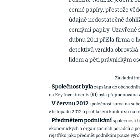
cenné papíry, přestože věděl
údajně nedostatečně dohlíž
cennými papíry. Uzavřené 
dubnu 2011 přišla firma o l
detektivů vznikla obrovsk
lidem a pěti právnickým o
Základní in
Společnost byla
-
zapsána do obchodního 
na Key Investments (KI) byla přejmenována v
V červnu 2012
-
společnost sama na sebe 
v listopadu 2012 o prohlášení konkursu na ma
Předmětem podnikání
-
společnosti by
ekonomických a organizačních poradců a pos
rejstříku jako předmět podnikání pouze výro