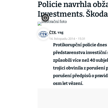
Policie navrhla obža
Investments. Škoda
,
ČTK
vag
14. listopadu 2014
·
15:31
Protikorupční policie dnes 
představenstva investiční 
způsobili více než 40 subj
trojici obvinila z porušení
porušení předpisů o pravid
osm let vězení.