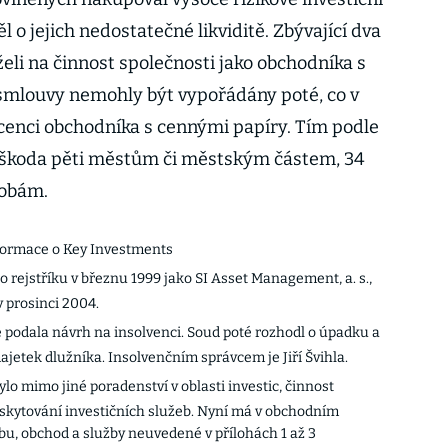
 o jejich nedostatečné likviditě. Zbývající dva
eli na činnost společnosti jako obchodníka s
smlouvy nemohly být vypořádány poté, co v
icenci obchodníka s cennými papíry. Tím podle
á škoda pěti městům či městským částem, 34
sobám.
formace o Key Investments
rejstříku v březnu 1999 jako SI Asset Management, a. s.,
 prosinci 2004.
podala návrh na insolvenci. Soud poté rozhodl o úpadku a
jetek dlužníka. Insolvenčním správcem je Jiří Švihla.
lo mimo jiné poradenství v oblasti investic, činnost
kytování investičních služeb. Nyní má v obchodním
bu, obchod a služby neuvedené v přílohách 1 až 3