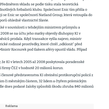
Předmětem vkladu se podle tisku stala teoretická
notlivých fotbalistů klubu. Společnost Enic tím přišla o
ji se Enic se společností Natland Group, která vstoupila do
orů ohledně vlastnictví Slavie.
aké v souvislosti s tehdejším ministrem průmyslu a
008 se na účtu jeho matky objevily dluhopisy KI v
ěsíců prodala. Když transakce vyšla najevo, ministr
orické rodinné prostředky, které chtěl „odklonit“ před
Ministr Kocourek pod tlakem aféry opustil vládu. Případ
, že KI v letech 2005 až 2008 poskytovala poradenské
ní firmy ČEZ v hodnotě 20 milionů korun.
lí členové představenstva KI obvinění protikorupční policií z
stům či městským částem, 32 lidem a čtyřem právnickým
le dnes podané žaloby způsobili škodu zhruba 840 milionů