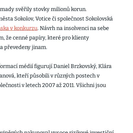
mady svěřily stovky milionů korun.
ěsta Sokolov, Votice či společnost Sokolovská
ňska v konkurzu
. Návrh na insolvenci na sebe
 že cenné papíry, které pro klienty
la převedeny jinam.
formací médií figurují Daniel Brzkovský, Klára
nová, kteří působili v různých postech v
ečnosti v letech 2007 až 2011. Všichni jsou
 obviněných nakupoval vysoce rizikové investiční