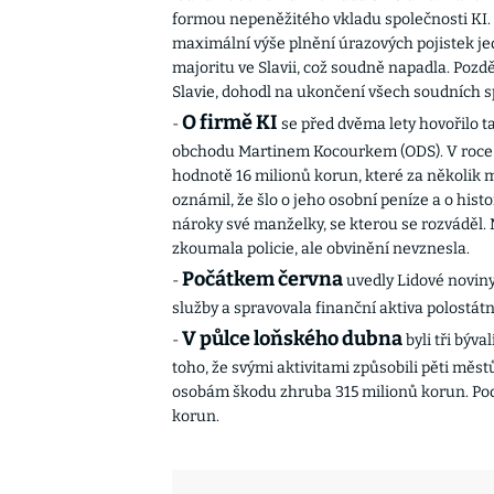
formou nepeněžitého vkladu společnosti KI. 
maximální výše plnění úrazových pojistek jed
majoritu ve Slavii, což soudně napadla. Pozdě
Slavie, dohodl na ukončení všech soudních sp
O firmě KI
-
se před dvěma lety hovořilo t
obchodu Martinem Kocourkem (ODS). V roce 2
hodnotě 16 milionů korun, které za několik m
oznámil, že šlo o jeho osobní peníze a o hist
nároky své manželky, se kterou se rozváděl. 
zkoumala policie, ale obvinění nevznesla.
Počátkem června
-
uvedly Lidové noviny
služby a spravovala finanční aktiva polostát
V půlce loňského dubna
-
byli tři býva
toho, že svými aktivitami způsobili pěti mě
osobám škodu zhruba 315 milionů korun. Pod
korun.